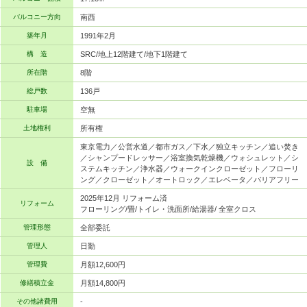
バルコニー方向
南西
築年月
1991年2月
構 造
SRC/地上12階建て/地下1階建て
所在階
8階
総戸数
136戸
駐車場
空無
土地権利
所有権
東京電力／公営水道／都市ガス／下水／独立キッチン／追い焚き
／シャンプードレッサー／浴室換気乾燥機／ウォシュレット／シ
設 備
ステムキッチン／浄水器／ウォークインクローゼット／フローリ
ング／クローゼット／オートロック／エレベータ／バリアフリー
2025年12月 リフォーム済
リフォーム
フローリング/畳/トイレ・洗面所/給湯器/ 全室クロス
管理形態
全部委託
管理人
日勤
管理費
月額12,600円
修繕積立金
月額14,800円
その他諸費用
-