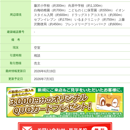
藤沢小学校（約300m） 向原中学校（約1,100m）
白梅幼稚園（約700m） こどものくに保育園（約550m） イオン
周辺環境
スタイル入間（約600m） ドラッグストアコスモス（約350m）
セブンイレブン（約170m） いるまクリニック（約750m） 上藤
沢郵便局（約450m） フレンドリーグリーンパーク（約600m）
建築確認番号
-
備 考
現況
空室
引渡時期
相談
取引態様
売主
最終情報更新日
2026年6月19日
更新予定日
2026年7月3日