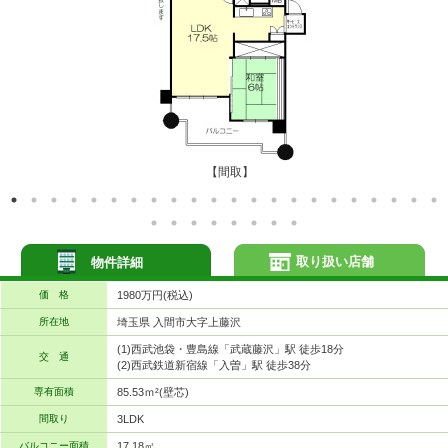
【間取】
取り扱い店舗
物件詳細
価 格
1980万円(税込)
所在地
埼玉県 入間市大字上藤沢
(1)西武池袋・豊島線「武蔵藤沢」駅 徒歩18分
交 通
(2)西武鉄道新宿線「入曽」駅 徒歩38分
専有面積
85.53ｍ²(壁芯)
間取り
3LDK
バルコニー面積
17.18㎡