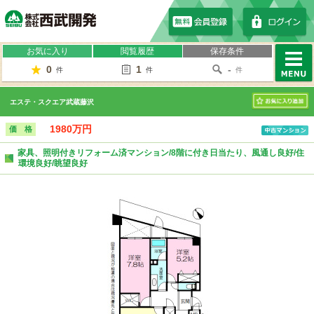
株式会社西武開発
お気に入り
閲覧履歴
保存条件
0
1
-
件
件
件
MENU
エステ・スクエア武蔵藤沢
お気に入り
1980万円
価 格
家具、照明付きリフォーム済マンション/8階に付き日当たり、風通し良好/住
環境良好/眺望良好