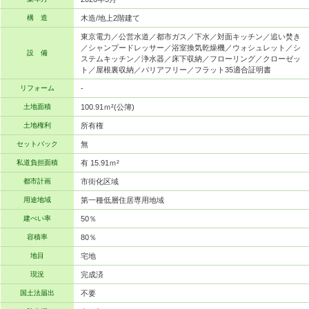
構 造
木造/地上2階建て
東京電力／公営水道／都市ガス／下水／対面キッチン／追い焚き
／シャンプードレッサー／浴室換気乾燥機／ウォシュレット／シ
設 備
ステムキッチン／浄水器／床下収納／フローリング／クローゼッ
ト／屋根裏収納／バリアフリー／フラット35適合証明書
リフォーム
-
土地面積
100.91ｍ²(公簿)
土地権利
所有権
セットバック
無
私道負担面積
有 15.91ｍ²
都市計画
市街化区域
用途地域
第一種低層住居専用地域
建ぺい率
50％
容積率
80％
地目
宅地
現況
完成済
国土法届出
不要