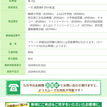
駐車場
有 2台
接道状況
一方 南西側4.20ｍ私道
椿峰小学校（約430m） 上山口中学校（約550m）
所沢第三文化幼稚園（約910m） 小手指保育園（約810m） ヤオ
周辺環境
コー（約350m） ファミリーマート（約300m） 所沢白翔会病院
（約830m） きたはたファミリークリニック（約720m） 所沢図
書館椿峰分館（約700m）
建築確認番号
-
フラット35適合証明書の発行には別途費用がかかります。/カー
備 考
スペース2台分は車種によります。
引渡時期
即時
取引態様
仲介
最終情報更新日
2026年6月15日
更新予定日
2026年6月29日