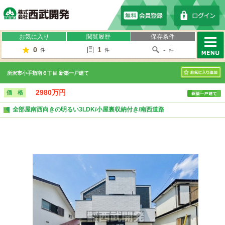
株式会社西武開発
お気に入り
閲覧履歴
保存条件
0
1
-
件
件
件
MENU
所沢市小手指南６丁目 新築一戸建て
お気に入り
2980万円
価 格
全部屋南西向きの明るい3LDK/小屋裏収納付き/南西道路