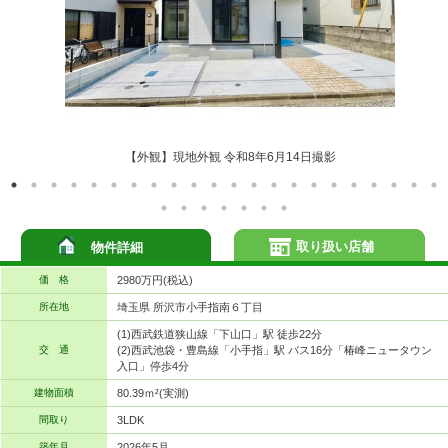
【外観】現地外観 令和8年6月14日撮影
取り扱い店舗
物件詳細
価 格
2980万円(税込)
所在地
埼玉県 所沢市小手指南６丁目
(1)西武鉄道狭山線「下山口」駅 徒歩22分
交 通
(2)西武池袋・豊島線「小手指」駅 バス16分「椿峰ニュータウン
入口」停歩4分
建物面積
80.39ｍ²(実測)
間取り
3LDK
築年月
2026年5月