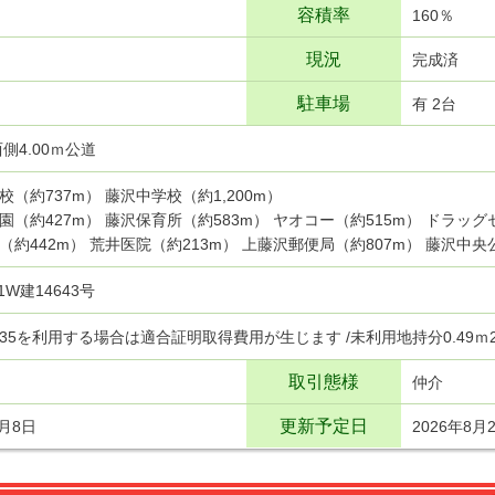
容積率
160％
現況
完成済
駐車場
有 2台
側4.00ｍ公道
校（約737m） 藤沢中学校（約1,200m）
園（約427m） 藤沢保育所（約583m） ヤオコー（約515m） ドラッグ
（約442m） 荒井医院（約213m） 上藤沢郵便局（約807m） 藤沢中央
I1W建14643号
35を利用する場合は適合証明取得費用が生じます /未利用地持分0.49ｍ
取引態様
仲介
更新予定日
8月8日
2026年8月