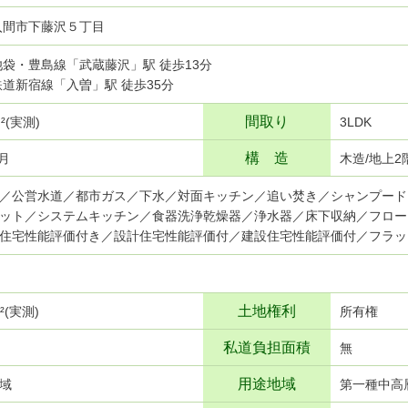
入間市下藤沢５丁目
武池袋・豊島線「武蔵藤沢」駅 徒歩13分
武鉄道新宿線「入曽」駅 徒歩35分
間取り
ｍ²(実測)
3LDK
構 造
8月
木造/地上2
／公営水道／都市ガス／下水／対面キッチン／追い焚き／シャンプード
ット／システムキッチン／食器洗浄乾燥器／浄水器／床下収納／フロー
住宅性能評価付き／設計住宅性能評価付／建設住宅性能評価付／フラッ
土地権利
ｍ²(実測)
所有権
私道負担面積
無
用途地域
域
第一種中高