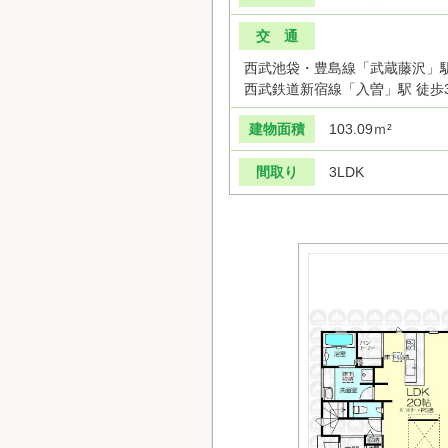
交 通
西武池袋・豊島線「武蔵藤沢」駅
西武鉄道新宿線「入曽」駅 徒歩
建物面積
103.09ｍ²
間取り
3LDK