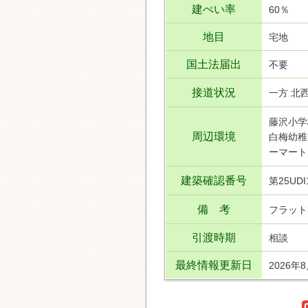
建ぺい率
60％
地目
宅地
国土法届出
不要
接道状況
一方 北西
藤沢小学
周辺環境
白梅幼稚
ーマート
建築確認番号
第25UD
備 考
フラット
引渡時期
相談
最終情報更新日
2026年