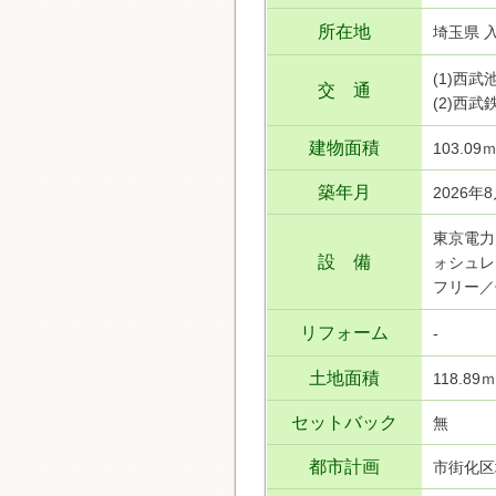
所在地
埼玉県 
(1)西
交 通
(2)西
建物面積
103.09
築年月
2026年
東京電力
設 備
ォシュレ
フリー／
リフォーム
-
土地面積
118.89
セットバック
無
都市計画
市街化区