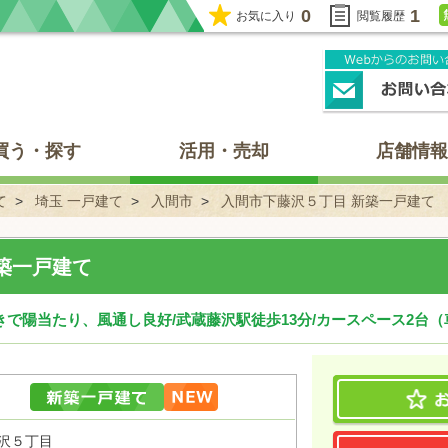
0
1
お気に入り
閲覧履歴
買う・探す
活用・売却
店舗情報
て
埼玉 一戸建て
入間市
入間市下藤沢５丁目 新築一戸建て
築一戸建て
きで陽当たり、風通し良好/武蔵藤沢駅徒歩13分/カースペース2台
藤沢５丁目