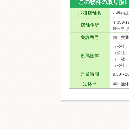
この物件の取り扱
取扱店舗名
小手指店
〒359-1
店舗住所
埼玉県 所
免許番号
国土交通
（公社）
（公社）
所属団体
（一社）
（公社）
営業時間
9:30〜18
定休日
年中無休