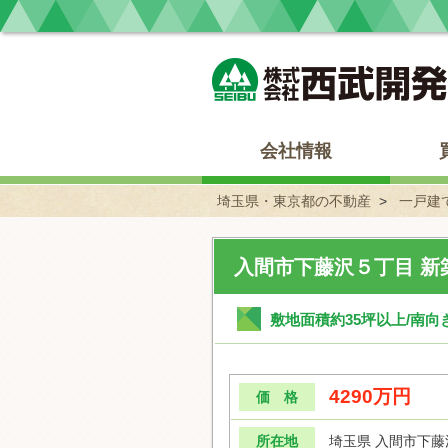
埼玉県・東京都の不動産 西武開発
会社情報
埼玉県・東京都の不動産
一戸建
入間市下藤沢５丁目 新
敷地面積約35坪以上/南向
4290万円
価 格
所在地
埼玉県 入間市下