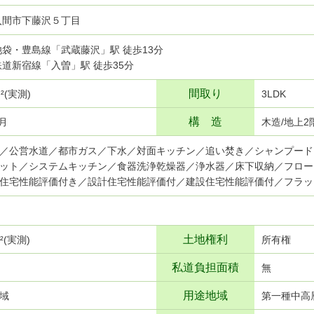
入間市下藤沢５丁目
武池袋・豊島線「武蔵藤沢」駅 徒歩13分
武鉄道新宿線「入曽」駅 徒歩35分
間取り
ｍ²(実測)
3LDK
構 造
6月
木造/地上2
／公営水道／都市ガス／下水／対面キッチン／追い焚き／シャンプード
ット／システムキッチン／食器洗浄乾燥器／浄水器／床下収納／フロー
住宅性能評価付き／設計住宅性能評価付／建設住宅性能評価付／フラッ
土地権利
ｍ²(実測)
所有権
私道負担面積
無
用途地域
域
第一種中高