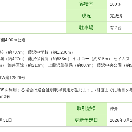
容積率
160％
現況
完成済
駐車場
有 2台
側4.00ｍ公道
校（約737m） 藤沢中学校（約1,200m）
園（約427m） 藤沢保育所（約583m） ヤオコー（約515m） セイムス
2m） 荒井医院（約213m） 上藤沢郵便局（約807m） 藤沢中央公園（約5
I1W建12828号
35を利用する場合は適合証明取得費用が生じます。/引渡までに地目を
9ｍ2有
取引態様
仲介
更新予定日
7月31日
2026年8月