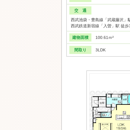
交 通
西武池袋・豊島線「武蔵藤沢」駅
西武鉄道新宿線「入曽」駅 徒歩
建物面積
100.61ｍ²
間取り
3LDK