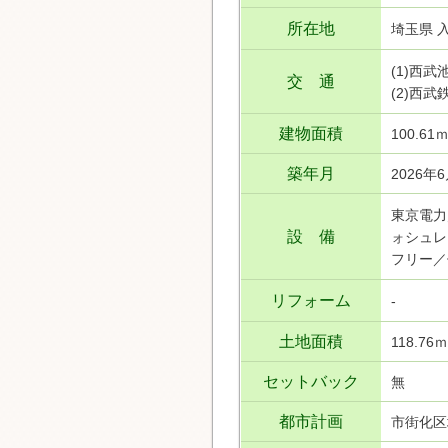
所在地
埼玉県 
(1)西
交 通
(2)西
建物面積
100.61
築年月
2026年
東京電力
設 備
ォシュレ
フリー／
リフォーム
-
土地面積
118.76
セットバック
無
都市計画
市街化区