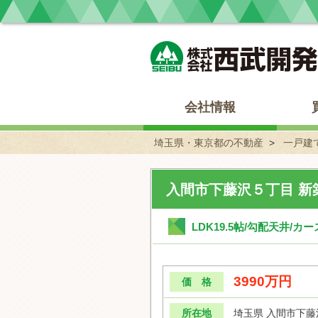
埼玉県・東京都の不動産 西武開発
会社情報
埼玉県・東京都の不動産
一戸建
入間市下藤沢５丁目 新
LDK19.5帖/勾配天井/
3990万円
価 格
所在地
埼玉県 入間市下