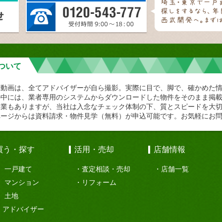
ついて
や動画は、全てアドバイザーが自ら撮影。実際に目で、脚で、確かめた
の中には、業者専用のシステムからダウンロードした物件をそのまま掲
企業もありますが、当社は入念なチェック体制の下、質とスピードを大
ページからは資料請求・物件見学（無料）が申込可能です。お気軽にお
買う・探す
活用・売却
店舗情報
一戸建て
査定相談・売却
店舗一覧
マンション
リフォーム
土地
アドバイザー