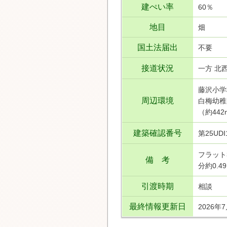
建ぺい率
60％
地目
畑
国土法届出
不要
接道状況
一方 北西
藤沢小学
周辺環境
白梅幼稚
（約44
建築確認番号
第25UD
フラット
備 考
分約0.4
引渡時期
相談
最終情報更新日
2026年