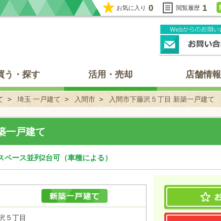
0
1
お気に入り
閲覧履歴
買う・探す
活用・売却
店舗情報
て
埼玉 一戸建て
入間市
入間市下藤沢５丁目 新築一戸建て
築一戸建て
カースペース並列2台可（車種による）
藤沢５丁目