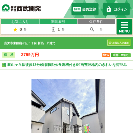
株式会社西武開発
お気に入り
閲覧履歴
保存条件
0
1
-
件
件
件
MENU
所沢市東狭山ケ丘３丁目 新築一戸建て
お気に入り
3799万円
価 格
狭山ヶ丘駅徒歩13分/保育園3分/食洗機付き/区画整理地内のきれいな街並み