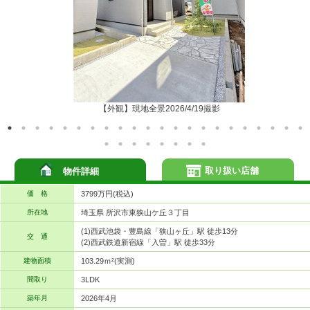
【外観】現地全景2026/4/19撮影
取り扱い店舗
物件詳細
価 格
3799万円(税込)
所在地
埼玉県 所沢市東狭山ケ丘３丁目
(1)西武池袋・豊島線「狭山ヶ丘」駅 徒歩13分
交 通
(2)西武鉄道新宿線「入曽」駅 徒歩33分
建物面積
103.29ｍ²(実測)
間取り
3LDK
築年月
2026年4月