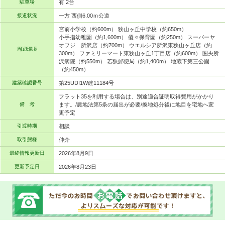
駐車場
有 2台
接道状況
一方 西側6.00ｍ公道
宮前小学校（約600m） 狭山ヶ丘中学校（約650m）
小手指幼稚園（約1,600m） 優々保育園（約250m） スーパーヤ
オフジ 所沢店（約700m） ウエルシア所沢東狭山ヶ丘店（約
周辺環境
300m） ファミリーマート東狭山ヶ丘1丁目店（約600m） 圏央所
沢病院（約550m） 若狭郵便局（約1,400m） 地蔵下第三公園
（約450m）
建築確認番号
第25UDI1W建11184号
フラット35を利用する場合は、別途適合証明取得費用がかかり
備 考
ます。/農地法第5条の届出が必要/換地処分後に地目を宅地へ変
更予定
引渡時期
相談
取引態様
仲介
最終情報更新日
2026年8月9日
更新予定日
2026年8月23日