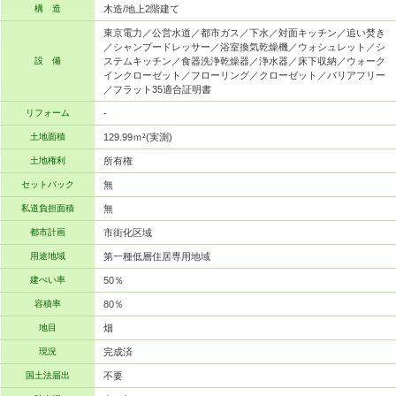
構 造
木造/地上2階建て
東京電力／公営水道／都市ガス／下水／対面キッチン／追い焚き
／シャンプードレッサー／浴室換気乾燥機／ウォシュレット／シ
設 備
ステムキッチン／食器洗浄乾燥器／浄水器／床下収納／ウォーク
インクローゼット／フローリング／クローゼット／バリアフリー
／フラット35適合証明書
リフォーム
-
土地面積
129.99ｍ²(実測)
土地権利
所有権
セットバック
無
私道負担面積
無
都市計画
市街化区域
用途地域
第一種低層住居専用地域
建ぺい率
50％
容積率
80％
地目
畑
現況
完成済
国土法届出
不要