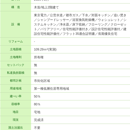
構 造
木造/地上2階建て
東京電力／公営水道／都市ガス／下水／対面キッチン／追い焚き
／シャンプードレッサー／浴室換気乾燥機／ウォシュレット／シ
設 備
ステムキッチン／浄水器／床下収納／フローリング／クローゼッ
ト／バリアフリー／住宅性能評価付き／設計住宅性能評価付／建
設住宅性能評価付／フラット35適合証明書／長期優良住宅
リフォーム
-
土地面積
109.29ｍ²(実測)
土地権利
所有権
セットバック
無
私道負担面積
無
都市計画
市街化区域
用途地域
第一種低層住居専用地域
建ぺい率
50％
容積率
80％
地目
宅地
現況
完成済
国土法届出
不要