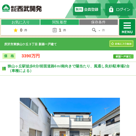
株式会社西武開発
お気に入り
閲覧履歴
保存条件
0
1
-
件
件
件
MENU
所沢市東狭山ケ丘３丁目 新築一戸建て
お気に入り
3390万円
価 格
狭山ヶ丘駅徒歩8分/前面道路6ｍ/南向きで陽当たり、風通し良好/駐車場2台
（車種による）