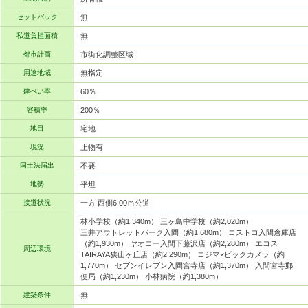
セットバック
無
私道負担面積
無
都市計画
市街化調整区域
用途地域
無指定
建ぺい率
60％
容積率
200％
地目
宅地
現況
上物有
国土法届出
不要
地勢
平坦
接道状況
一方 西側6.00ｍ公道
林小学校（約1,340m） 三ヶ島中学校（約2,020m）
三井アウトレットパーク入間（約1,680m） コストコ入間倉庫店
（約1,930m） ヤオコー入間下藤沢店（約2,280m） エコス
周辺環境
TAIRAYA狭山ヶ丘店（約2,290m） コジマ×ビックカメラ（約
1,770m） セブンイレブン入間宮寺店（約1,370m） 入間宮寺郵
便局（約1,230m） 小林病院（約1,380m）
建築条件
無