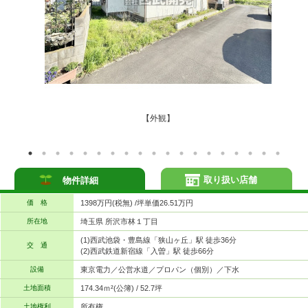
【外観】
取り扱い店舗
物件詳細
価 格
1398万円(税無) /坪単価26.51万円
所在地
埼玉県 所沢市林１丁目
(1)西武池袋・豊島線「狭山ヶ丘」駅 徒歩36分
交 通
(2)西武鉄道新宿線「入曽」駅 徒歩66分
設備
東京電力／公営水道／プロパン（個別）／下水
土地面積
174.34ｍ²(公簿) / 52.7坪
土地権利
所有権