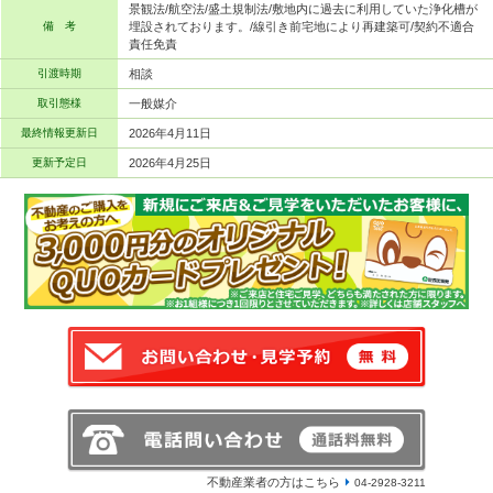
景観法/航空法/盛土規制法/敷地内に過去に利用していた浄化槽が
備 考
埋設されております。/線引き前宅地により再建築可/契約不適合
責任免責
引渡時期
相談
取引態様
一般媒介
最終情報更新日
2026年4月11日
更新予定日
2026年4月25日
不動産業者の方はこちら
04-2928-3211