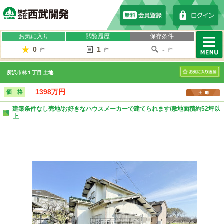
株式会社西武開発
お気に入り
閲覧履歴
保存条件
0
1
-
件
件
件
MENU
所沢市林１丁目 土地
お気に入り
1398万円
価 格
建築条件なし売地/お好きなハウスメーカーで建てられます/敷地面積約52坪以
上