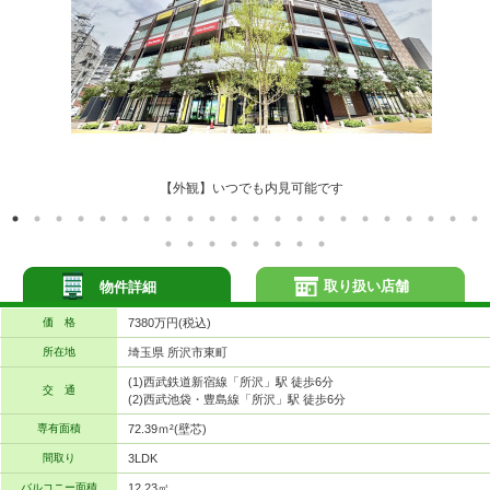
【外観】いつでも内見可能です
取り扱い店舗
物件詳細
価 格
7380万円(税込)
所在地
埼玉県 所沢市東町
(1)西武鉄道新宿線「所沢」駅 徒歩6分
交 通
(2)西武池袋・豊島線「所沢」駅 徒歩6分
専有面積
72.39ｍ²(壁芯)
間取り
3LDK
バルコニー面積
12.23㎡