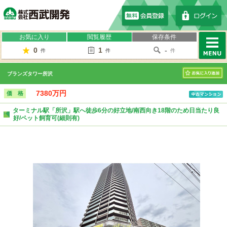
株式会社西武開発
お気に入り
閲覧履歴
保存条件
0
1
-
件
件
件
MENU
ブランズタワー所沢
お気に入り
7380万円
価 格
ターミナル駅「所沢」駅へ徒歩6分の好立地/南西向き18階のため日当たり良
好/ペット飼育可(細則有)