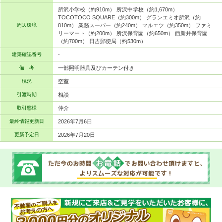
所沢小学校（約910m） 所沢中学校（約1,670m）
TOCOTOCO SQUARE（約300m） グランエミオ所沢（約
周辺環境
810m） 業務スーパー（約240m） マルエツ（約350m） ファミ
リーマート（約200m） 所沢保育園（約650m） 西新井保育園
（約700m） 日吉郵便局（約530m）
建築確認番号
-
備 考
一部照明器具及びカーテン付き
現況
空室
引渡時期
相談
取引態様
仲介
最終情報更新日
2026年7月6日
更新予定日
2026年7月20日