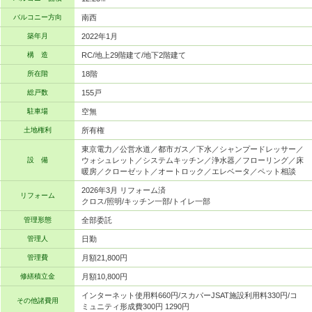
バルコニー方向
南西
築年月
2022年1月
構 造
RC/地上29階建て/地下2階建て
所在階
18階
総戸数
155戸
駐車場
空無
土地権利
所有権
東京電力／公営水道／都市ガス／下水／シャンプードレッサー／
設 備
ウォシュレット／システムキッチン／浄水器／フローリング／床
暖房／クローゼット／オートロック／エレベータ／ペット相談
2026年3月 リフォーム済
リフォーム
クロス/照明/キッチン一部/トイレ一部
管理形態
全部委託
管理人
日勤
管理費
月額21,800円
修繕積立金
月額10,800円
インターネット使用料660円/スカパーJSAT施設利用料330円/コ
その他諸費用
ミュニティ形成費300円 1290円