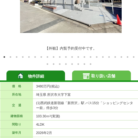
【外観】内覧予約受付中です。
取り扱い店舗
物件詳細
価 格
3480万円(税込)
所在地
埼玉県 所沢市大字下富
(1)西武鉄道新宿線「新所沢」駅 バス15分「ショッピングセンタ
交 通
ー前」停歩3分
建物面積
103.30ｍ²(実測)
間取り
4LDK
築年月
2026年2月