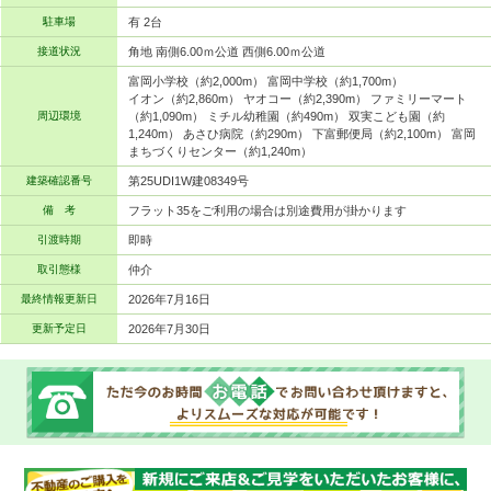
駐車場
有 2台
接道状況
角地 南側6.00ｍ公道 西側6.00ｍ公道
富岡小学校（約2,000m） 富岡中学校（約1,700m）
イオン（約2,860m） ヤオコー（約2,390m） ファミリーマート
周辺環境
（約1,090m） ミチル幼稚園（約490m） 双実こども園（約
1,240m） あさひ病院（約290m） 下富郵便局（約2,100m） 富岡
まちづくりセンター（約1,240m）
建築確認番号
第25UDI1W建08349号
備 考
フラット35をご利用の場合は別途費用が掛かります
引渡時期
即時
取引態様
仲介
最終情報更新日
2026年7月16日
更新予定日
2026年7月30日