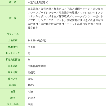
構 造
木造/地上2階建て
東京電力／公営水道／都市ガス／下水／対面キッチン／追い焚き
／シャンプードレッサー／浴室換気乾燥機／ウォシュレット／シ
ステムキッチン／浄水器／床下収納／ウォークインクローゼット
設 備
／フローリング／クローゼット／住宅性能評価付き／設計住宅性
能評価付／建設住宅性能評価付／フラット35適合証明書／長期
優良住宅
リフォーム
-
土地面積
149.29ｍ²(公簿)
土地権利
所有権
セットバック
無
私道負担面積
無
都市計画
市街化調整区域
用途地域
無指定
建ぺい率
60％
容積率
100％
地目
宅地
現況
完成済
国土法届出
不要