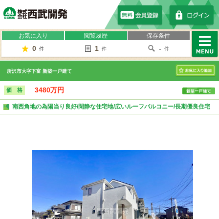
株式会社西武開発
お気に入り
閲覧履歴
保存条件
0
1
-
件
件
件
MENU
所沢市大字下富 新築一戸建て
お気に入り
3480万円
価 格
南西角地の為陽当り良好/閑静な住宅地/広いルーフバルコニー/長期優良住宅