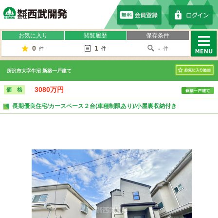
株式会社西武開発
お気に入り
閲覧履歴
保存条件
0
1
-
件
件
件
MENU
所沢市大字牛沼 新築一戸建て
お気に入り
3080万円
価 格
長期優良住宅/カースペース２台(車種制限あり)/小屋裏収納付き