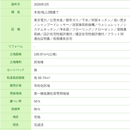
築年月
2026年3月
構 造
木造/地上2階建て
東京電力／公営水道／都市ガス／下水／対面キッチン／追い焚き
／シャンプードレッサー／浴室換気乾燥機／ウォシュレット／シ
設 備
ステムキッチン／浄水器／フローリング／クローゼット／屋根裏
収納／設計住宅性能評価付／建設住宅性能評価付／フラット35
適合証明書／長期優良住宅
リフォーム
-
土地面積
100.97ｍ²(公簿)
土地権利
所有権
セットバック
無
私道負担面積
有 66.74ｍ²
都市計画
市街化区域
用途地域
第一種低層住居専用地域
建ぺい率
50％
容積率
80％
地目
宅地
現況
完成済