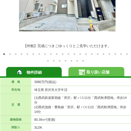
【外観】完成につきごゆっくりとご見学いただけます。
取り扱い店舗
物件詳細
価 格
3080万円(税込)
所在地
埼玉県 所沢市大字牛沼
(1)西武鉄道新宿線「所沢」駅 バス11分「西武秋津団地」停歩14
分
交 通
(2)西武池袋・豊島線「所沢」駅 バス11分「西武秋津団地」停歩
14分
建物面積
80.39ｍ²(実測)
間取り
3LDK