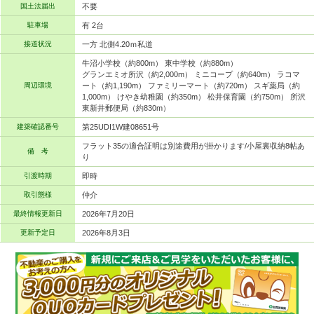
国土法届出
不要
駐車場
有 2台
接道状況
一方 北側4.20ｍ私道
牛沼小学校（約800m） 東中学校（約880m）
グランエミオ所沢（約2,000m） ミニコープ（約640m） ラコマ
周辺環境
ート（約1,190m） ファミリーマート（約720m） スギ薬局（約
1,000m） けやき幼稚園（約350m） 松井保育園（約750m） 所沢
東新井郵便局（約830m）
建築確認番号
第25UDI1W建08651号
フラット35の適合証明は別途費用が掛かります/小屋裏収納8帖あ
備 考
り
引渡時期
即時
取引態様
仲介
最終情報更新日
2026年7月20日
更新予定日
2026年8月3日