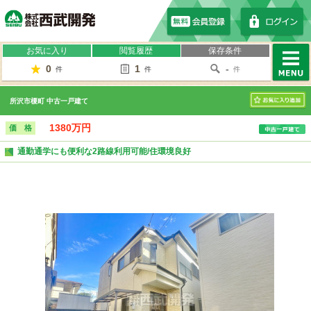
株式会社西武開発
お気に入り
閲覧履歴
保存条件
0
1
-
件
件
件
MENU
所沢市榎町 中古一戸建て
お気に入り
1380万円
価 格
通勤通学にも便利な2路線利用可能/住環境良好