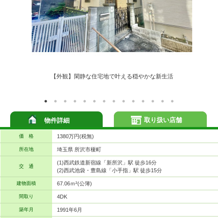
【外観】閑静な住宅地で叶える穏やかな新生活
取り扱い店舗
物件詳細
価 格
1380万円(税無)
所在地
埼玉県 所沢市榎町
(1)西武鉄道新宿線「新所沢」駅 徒歩16分
交 通
(2)西武池袋・豊島線「小手指」駅 徒歩15分
建物面積
67.06ｍ²(公簿)
間取り
4DK
築年月
1991年6月