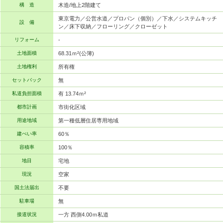
構 造
木造/地上2階建て
東京電力／公営水道／プロパン（個別）／下水／システムキッチ
設 備
ン／床下収納／フローリング／クローゼット
リフォーム
-
土地面積
68.31ｍ²(公簿)
土地権利
所有権
セットバック
無
私道負担面積
有 13.74ｍ²
都市計画
市街化区域
用途地域
第一種低層住居専用地域
建ぺい率
60％
容積率
100％
地目
宅地
現況
空家
国土法届出
不要
駐車場
無
接道状況
一方 西側4.00ｍ私道