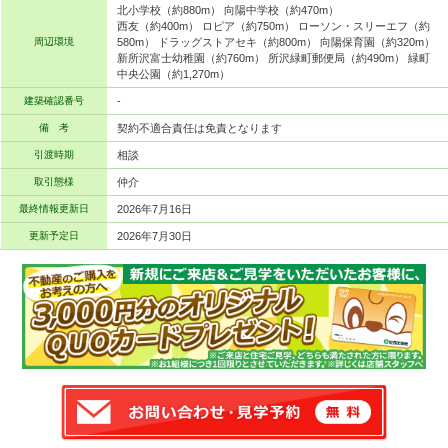
北小学校（約880m） 向陽中学校（約470m）
西友（約400m） ロピア（約750m） ローソン・スリーエフ（約
周辺環境
580m） ドラッグストアセキ（約800m） 向陽保育園（約320m）
新所沢富士幼稚園（約760m） 所沢緑町郵便局（約490m） 緑町
中央公園（約1,270m）
建築確認番号
-
備 考
契約不適合責任は免責となります
引渡時期
相談
取引態様
仲介
最終情報更新日
2026年7月16日
更新予定日
2026年7月30日