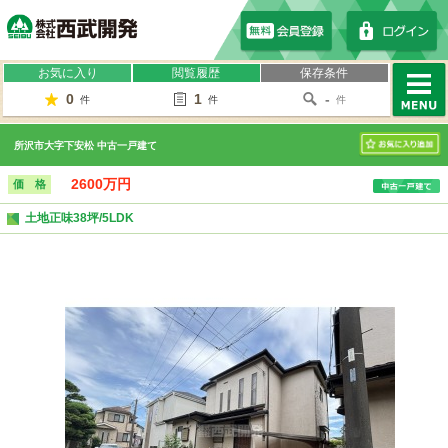
株式会社西武開発
お気に入り
閲覧履歴
保存条件
0
1
-
件
件
件
MENU
所沢市大字下安松 中古一戸建て
お気に入り
2600万円
価 格
土地正味38坪/5LDK