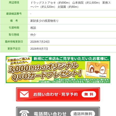
周辺環境
ドラッグストアセキ（約690m） 山本病院（約1,600m） 業務ス
ーパー（約1,520m） 太陽園（約80m）
建築確認番号
-
備 考
家財多少の残置物有り
引渡時期
相談
取引態様
仲介
最終情報更新日
2026年7月24日
更新予定日
2026年8月7日