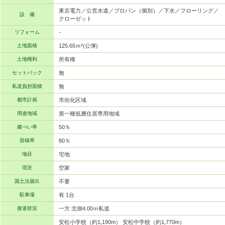
東京電力／公営水道／プロパン（個別）／下水／フローリング／
設 備
クローゼット
リフォーム
-
土地面積
125.65ｍ²(公簿)
土地権利
所有権
セットバック
無
私道負担面積
無
都市計画
市街化区域
用途地域
第一種低層住居専用地域
建ぺい率
50％
容積率
80％
地目
宅地
現況
空家
国土法届出
不要
駐車場
有 1台
接道状況
一方 北側4.00ｍ私道
安松小学校（約1,190m） 安松中学校（約1,770m）