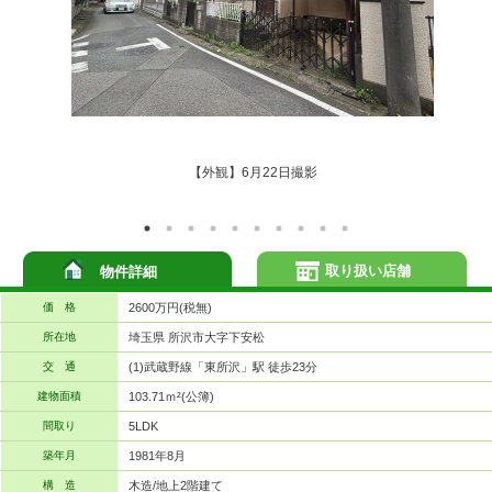
【外観】6月22日撮影
取り扱い店舗
物件詳細
価 格
2600万円(税無)
所在地
埼玉県 所沢市大字下安松
交 通
(1)武蔵野線「東所沢」駅 徒歩23分
建物面積
103.71ｍ²(公簿)
間取り
5LDK
築年月
1981年8月
構 造
木造/地上2階建て