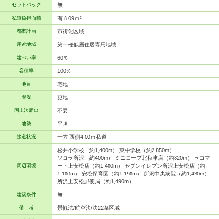
セットバック
無
私道負担面積
有 8.09ｍ²
都市計画
市街化区域
用途地域
第一種低層住居専用地域
建ぺい率
60％
容積率
100％
地目
宅地
現況
更地
国土法届出
不要
地勢
平坦
接道状況
一方 西側4.00ｍ私道
松井小学校（約1,400m） 東中学校（約2,850m）
ソコラ所沢（約400m） ミニコープ北秋津店（約820m） ラコマ
周辺環境
ート上安松店（約1,400m） セブンイレブン所沢上安松店（約
1,100m） 安松保育園（約1,190m） 所沢中央病院（約1,430m）
所沢上安松郵便局（約1,490m）
建築条件
無
備 考
景観法/航空法/法22条区域