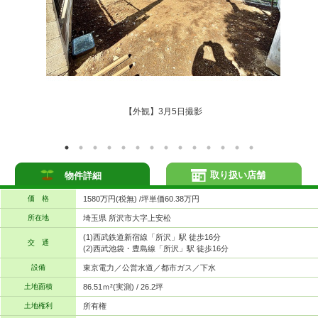
【外観】3月5日撮影
取り扱い店舗
物件詳細
価 格
1580万円(税無) /坪単価60.38万円
所在地
埼玉県 所沢市大字上安松
(1)西武鉄道新宿線「所沢」駅 徒歩16分
交 通
(2)西武池袋・豊島線「所沢」駅 徒歩16分
設備
東京電力／公営水道／都市ガス／下水
土地面積
86.51ｍ²(実測) / 26.2坪
土地権利
所有権