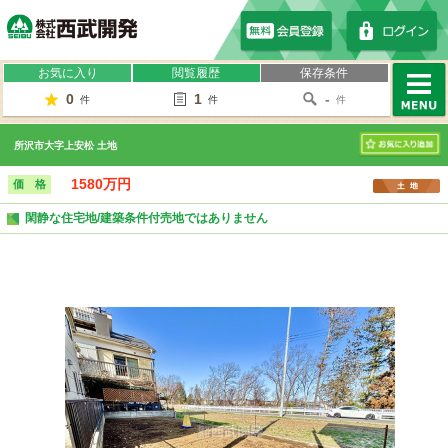
株式会社西武開発
お気に入り
閲覧履歴
保存条件
0
1
-
件
件
件
MENU
所沢市大字上安松 土地
お気に入り
1580万円
価 格
閑静な住宅地/建築条件付売地ではありません