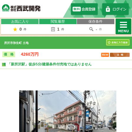
株式会社西武開発
お気に入り
閲覧履歴
保存条件
0
1
-
件
件
件
MENU
所沢市弥生町 土地
お気に入り
4260万円
価 格
「新所沢駅」徒歩5分/建築条件付売地ではありません