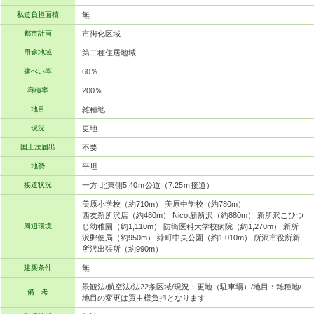
私道負担面積
無
都市計画
市街化区域
用途地域
第二種住居地域
建ぺい率
60％
容積率
200％
地目
雑種地
現況
更地
国土法届出
不要
地勢
平坦
接道状況
一方 北東側5.40ｍ公道（7.25ｍ接道）
美原小学校（約710m） 美原中学校（約780m）
西友新所沢店（約480m） Nicot新所沢（約880m） 新所沢こひつ
周辺環境
じ幼稚園（約1,110m） 防衛医科大学校病院（約1,270m） 新所
沢郵便局（約950m） 緑町中央公園（約1,010m） 所沢市役所新
所沢出張所（約990m）
建築条件
無
景観法/航空法/法22条区域/現況：更地（駐車場）/地目：雑種地/
備 考
地目の変更は買主様負担となります