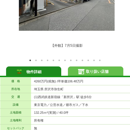
【外観】7月5日撮影
取り扱い店舗
物件詳細
価 格
4260万円(税無) /坪単価106.48万円
所在地
埼玉県 所沢市弥生町
交 通
(1)西武鉄道新宿線「新所沢」駅 徒歩5分
設備
東京電力／公営水道／都市ガス／下水
土地面積
132.25ｍ²(実測) / 40.0坪
土地権利
所有権
セットバック
無