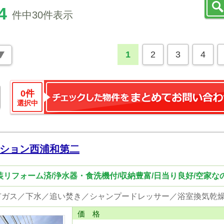
4
件中30件表示
1
2
3
4
0
件
選択中
ション西浦和第二
装リフォーム済/浄水器・食洗機付/収納豊富/日当り良好/空家
価 格