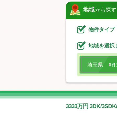
地域
から探す
物件タイプ
地域を選択
埼玉県
0
件
3333万円 3DK/
3SDK