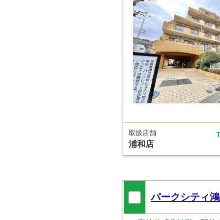
取扱店舗
T
浦和店
パークシティ鴻