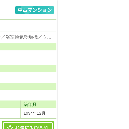
東京電力／公営水道／都市ガス／下水／対面キッチン／追い焚き／シャンプードレッサー／浴室換気乾燥機／ウォシュレット／システムキッチン／浄水器／フローリング／クローゼット／オートロック／エレベータ／駐輪場／バイク置場／角部屋／ペット相談
り
築年月
1994年12月