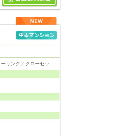
東京電力／公営水道／都市ガス／下水／シャンプードレッサー／システムキッチン／フローリング／クローゼット／エレベータ