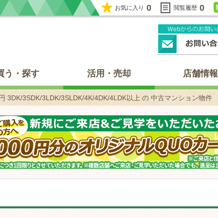
0
0
お気に入り
閲覧履歴
買う・探す
活用・売却
店舗情報
円 3DK/3SDK/3LDK/3SLDK/4K/4DK/4LDK以上 の 中古マンション物件