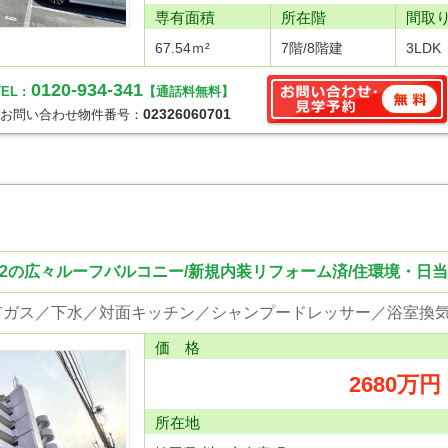
専有面積
所在階
間取
67.54ｍ²
7階/8階建
3LDK
0120-934-341
EL :
【通話料無料】
02326060701
お問い合わせ物件番号：
3ｍ2の広々ルーフバルコニー/新規内装リフォーム済/住環境・日
価 格
2680万円
所在地