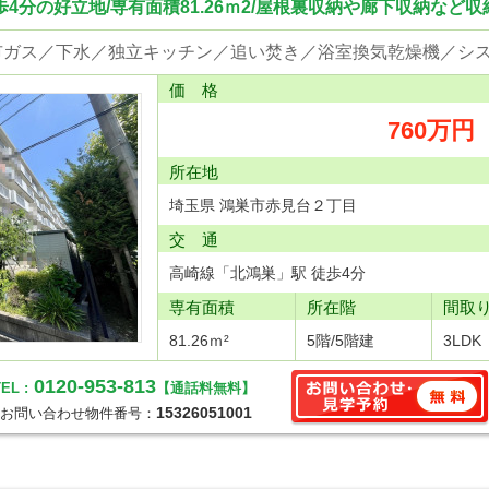
4分の好立地/専有面積81.26ｍ2/屋根裏収納や廊下収納など
価 格
760万円
所在地
埼玉県 鴻巣市赤見台２丁目
交 通
高崎線「北鴻巣」駅 徒歩4分
専有面積
所在階
間取
81.26ｍ²
5階/5階建
3LDK
0120-953-813
EL :
【通話料無料】
15326051001
お問い合わせ物件番号：