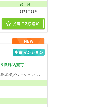
り
築年月
1979年11月
当り良好/内覧可！
東京電力／公営水道／都市ガス／下水／対面キッチン／シャンプードレッサー／浴室換気乾燥機／ウォシュレット／システムキッチン／クローゼット／ルーフバルコニー／エレベータ／外壁タイル張り