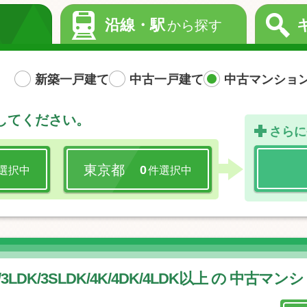
沿線・駅
から探す
新築一戸建て
中古一戸建て
中古マンショ
してください。
さらに
東京都
0
選択中
件選択中
/
3LDK/
3SLDK/
4K/
4DK/
4LDK以上 の 中古マン