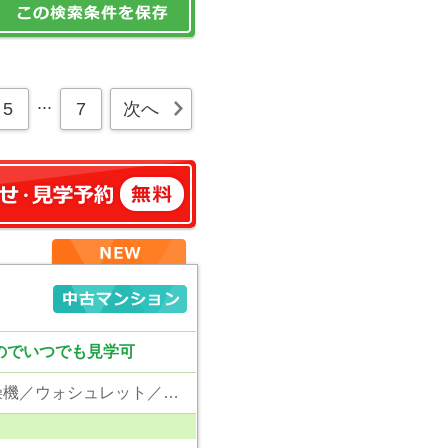
...
5
7
次へ
なのでいつでも見学可
東京電力／公営水道／都市ガス／下水／追い焚き／シャンプードレッサー／浴室換気乾燥機／ウォシュレット／システムキッチン／食器洗浄乾燥器／浄水器／フローリング／クローゼット／エレベータ／駐輪場／バイク置場／外壁タイル張り