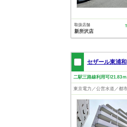
取扱店舗
T
新所沢店
セザール東浦和
二駅三路線利用可/21.8