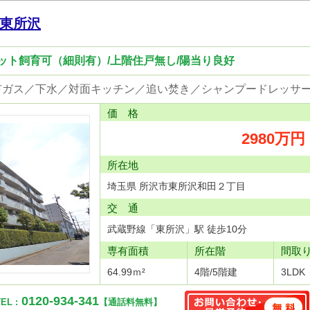
東所沢
ペット飼育可（細則有）/上階住戸無し/陽当り良好
価 格
2980万円
所在地
埼玉県 所沢市東所沢和田２丁目
交 通
武蔵野線「東所沢」駅 徒歩10分
専有面積
所在階
間取
64.99ｍ²
4階/5階建
3LDK
0120-934-341
EL :
【通話料無料】