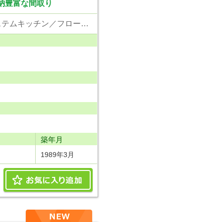
収納豊富な間取り
東京電力／公営水道／都市ガス／下水／独立キッチン／追い焚き／浴室換気乾燥機／システムキッチン／フローリング／クローゼット／屋根裏収納／インターネット接続／駐輪場／バイク置場
り
築年月
1989年3月