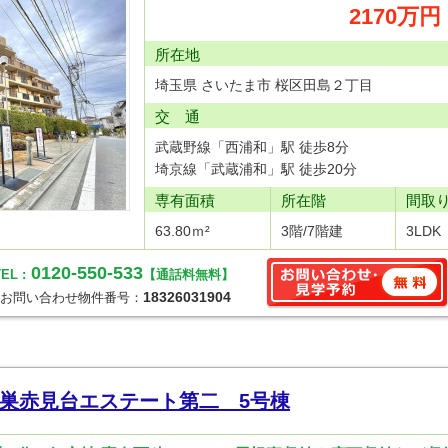
2170万円
所在地
埼玉県 さいたま市 桜区田島２丁目
交 通
武蔵野線「西浦和」駅 徒歩8分
埼京線「武蔵浦和」駅 徒歩20分
専有面積
所在階
間取
63.80ｍ²
3階/7階建
3LDK
0120-550-533
EL :
【通話料無料】
18326031904
お問い合わせ物件番号：
巣赤見台エステート第二 5号棟