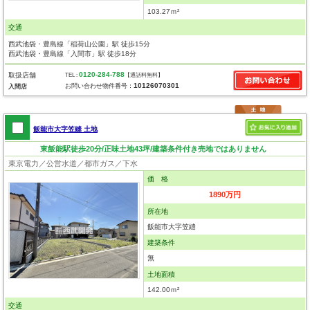
103.27ｍ²
交通
西武池袋・豊島線「稲荷山公園」駅 徒歩15分
西武池袋・豊島線「入間市」駅 徒歩18分
0120-284-788
取扱店舗
TEL :
【通話料無料】
10126070301
お問い合わせ物件番号：
入間店
飯能市大字笠縫 土地
東飯能駅徒歩20分/正味土地43坪/建築条件付き売地ではありません
東京電力／公営水道／都市ガス／下水
価 格
1890万円
所在地
飯能市大字笠縫
建築条件
無
土地面積
142.00ｍ²
交通