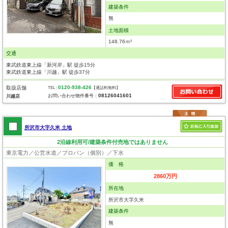
建築条件
無
土地面積
148.76ｍ²
交通
東武鉄道東上線「新河岸」駅 徒歩15分
東武鉄道東上線「川越」駅 徒歩37分
0120-938-426
取扱店舗
TEL :
【通話料無料】
08126041601
お問い合わせ物件番号：
川越店
所沢市大字久米 土地
2沿線利用可/建築条件付売地ではありません
東京電力／公営水道／プロパン（個別）／下水
価 格
2860万円
所在地
所沢市大字久米
建築条件
無