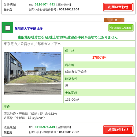
0120-974-443
取扱店舗
TEL :
【通話料無料】
05126012904
お問い合わせ物件番号：
飯能店
飯能市大字笠縫 土地
東飯能駅徒歩20分/正味土地39坪/建築条件付き売地ではありません
東京電力／公営水道／都市ガス／下水
価 格
1780万円
所在地
飯能市大字笠縫
建築条件
無
土地面積
131.00ｍ²
交通
西武池袋・豊島線「飯能」駅 徒歩22分
八高線「東飯能」駅 徒歩20分
0120-974-443
取扱店舗
TEL :
【通話料無料】
05126012902
お問い合わせ物件番号：
飯能店