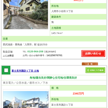
900万円
所在地
入間市小谷田３丁目
建築条件
無
土地面積
145.74ｍ²
交通
西武池袋・豊島線「入間市」駅 徒歩25分
0120-964-208
取扱店舗
TEL :
【通話料無料】
14125070701
お問い合わせ物件番号：
ふじみ野店
富士見市諏訪１丁目 土地
角地/陽当良好/閑静な住宅地/住環境良好
東京電力／公営水道／都市ガス／下水
価 格
2340万円
所在地
富士見市諏訪１丁目