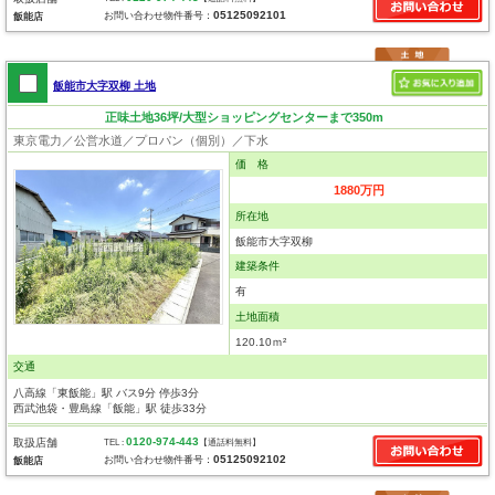
05125092101
お問い合わせ物件番号：
飯能店
飯能市大字双柳 土地
正味土地36坪/大型ショッピングセンターまで350m
東京電力／公営水道／プロパン（個別）／下水
価 格
1880万円
所在地
飯能市大字双柳
建築条件
有
土地面積
120.10ｍ²
交通
八高線「東飯能」駅 バス9分 停歩3分
西武池袋・豊島線「飯能」駅 徒歩33分
0120-974-443
取扱店舗
TEL :
【通話料無料】
05125092102
お問い合わせ物件番号：
飯能店