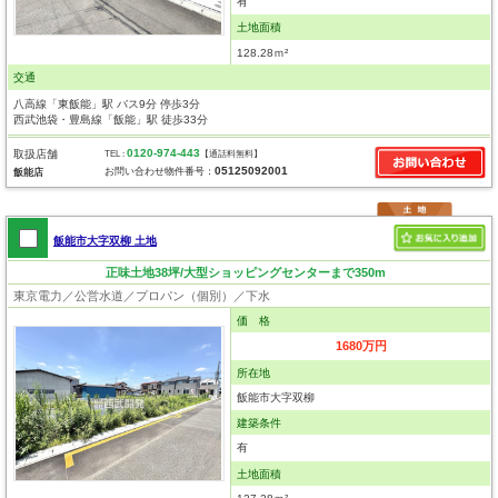
有
土地面積
128.28ｍ²
交通
八高線「東飯能」駅 バス9分 停歩3分
西武池袋・豊島線「飯能」駅 徒歩33分
0120-974-443
取扱店舗
TEL :
【通話料無料】
05125092001
お問い合わせ物件番号：
飯能店
飯能市大字双柳 土地
正味土地38坪/大型ショッピングセンターまで350m
東京電力／公営水道／プロパン（個別）／下水
価 格
1680万円
所在地
飯能市大字双柳
建築条件
有
土地面積