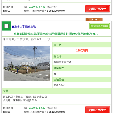
0120-974-443
取扱店舗
TEL :
【通話料無料】
05126070404
お問い合わせ物件番号：
飯能店
飯能市大字笠縫 土地
東飯能駅徒歩21分/正味土地45坪/住環境良好/閑静な住宅地/都市ガス
東京電力／公営水道／都市ガス／下水
価 格
1980万円
所在地
飯能市大字笠縫
建築条件
有
土地面積
151.50ｍ²
交通
西武池袋・豊島線「飯能」駅 徒歩23分
八高線「東飯能」駅 徒歩21分
0120-974-443
取扱店舗
TEL :
【通話料無料】
05126070405
お問い合わせ物件番号：
飯能店