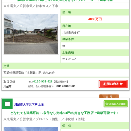
東京電力／公営水道／都市ガス／下水
価 格
4880万円
所在地
川越市志多町
建築条件
無
土地面積
212.61ｍ²
交通
西武鉄道新宿線「本川越」駅 徒歩24分
0120-938-426
取扱店舗
TEL :
【通話料無料】
08126060501
お問い合わせ物件番号：
川越店
川越市大字久下戸 土地
どなたでも建築可能！/条件なし売地/94坪/お好きな工務店で建築可能です！
東京電力／公営水道／プロパン（個別）／浄化槽（個別）
価 格