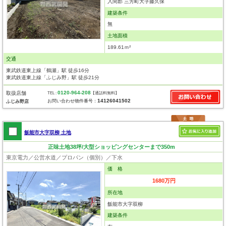
入間郡 三芳町大字藤久保
建築条件
無
土地面積
189.61ｍ²
交通
東武鉄道東上線「鶴瀬」駅 徒歩16分
東武鉄道東上線「ふじみ野」駅 徒歩21分
0120-964-208
取扱店舗
TEL :
【通話料無料】
14126041502
お問い合わせ物件番号：
ふじみ野店
飯能市大字双柳 土地
正味土地38坪/大型ショッピングセンターまで350m
東京電力／公営水道／プロパン（個別）／下水
価 格
1680万円
所在地
飯能市大字双柳
建築条件