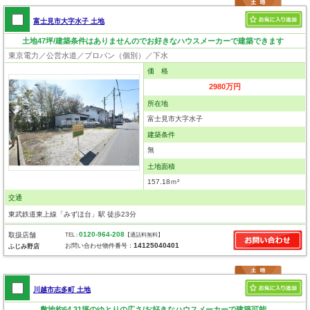
富士見市大字水子 土地
土地47坪/建築条件はありませんのでお好きなハウスメーカーで建築できます
東京電力／公営水道／プロパン（個別）／下水
価 格
2980万円
所在地
富士見市大字水子
建築条件
無
土地面積
157.18ｍ²
交通
東武鉄道東上線「みずほ台」駅 徒歩23分
0120-964-208
取扱店舗
TEL :
【通話料無料】
14125040401
お問い合わせ物件番号：
ふじみ野店
川越市志多町 土地
敷地約64.31坪のゆとりの広さ/お好きなハウスメーカーで建築可能