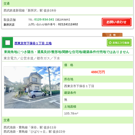
交通
西武鉄道新宿線「新所沢」駅 徒歩18分
0120-934-341
取扱店舗
TEL :
【通話料無料】
02124112402
お問い合わせ物件番号：
新所沢店
西東京市下保谷１丁目 土地
東南角地につき陽当・通風良好/整形地/閑静な住宅地/建築条件付売地ではありません
東京電力／公営水道／都市ガス／下水
価 格
4880万円
所在地
西東京市下保谷１丁目
建築条件
無
土地面積
105.78ｍ²
交通
西武池袋・豊島線「保谷」駅 徒歩11分
西武池袋・豊島線「ひばりヶ丘」駅 徒歩22分