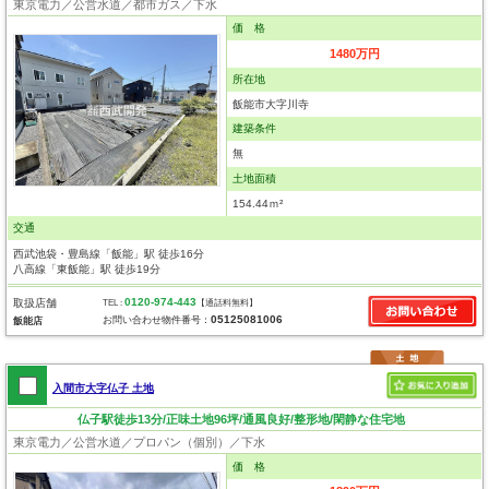
東京電力／公営水道／都市ガス／下水
価 格
1480万円
所在地
飯能市大字川寺
建築条件
無
土地面積
154.44ｍ²
交通
西武池袋・豊島線「飯能」駅 徒歩16分
八高線「東飯能」駅 徒歩19分
0120-974-443
取扱店舗
TEL :
【通話料無料】
05125081006
お問い合わせ物件番号：
飯能店
入間市大字仏子 土地
仏子駅徒歩13分/正味土地96坪/通風良好/整形地/閑静な住宅地
東京電力／公営水道／プロパン（個別）／下水
価 格