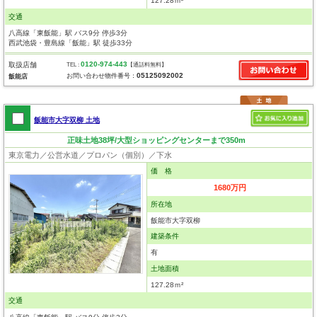
127.28ｍ²
交通
八高線「東飯能」駅 バス9分 停歩3分
西武池袋・豊島線「飯能」駅 徒歩33分
0120-974-443
取扱店舗
TEL :
【通話料無料】
05125092002
お問い合わせ物件番号：
飯能店
飯能市大字双柳 土地
正味土地38坪/大型ショッピングセンターまで350m
東京電力／公営水道／プロパン（個別）／下水
価 格
1680万円
所在地
飯能市大字双柳
建築条件
有
土地面積
127.28ｍ²
交通