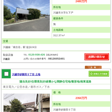
2480万円
所在地
川越市大字久下戸
建築条件
無
土地面積
312.37ｍ²
交通
川越線「南古谷」駅 徒歩24分
0120-938-426
取扱店舗
TEL :
【通話料無料】
08126052401
お問い合わせ物件番号：
川越店
川越市砂新田５丁目 土地
陽当良好/住環境良好/緑豊かな閑静住宅地/整形地/南東道路
東京電力／公営水道／都市ガス／下水
価 格
2350万円
所在地
川越市砂新田５丁目