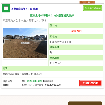
川越市南大塚４丁目 土地
正味土地64坪超/6.2ｍ公道面/通風良好
東京電力／公営水道／都市ガス／下水
価 格
3280万円
所在地
川越市南大塚４丁目
建築条件
無
土地面積
211.73ｍ²
交通
西武鉄道新宿線「南大塚」駅 徒歩6分
0120-938-426
取扱店舗
TEL :
【通話料無料】
08126021108
お問い合わせ物件番号：
川越店