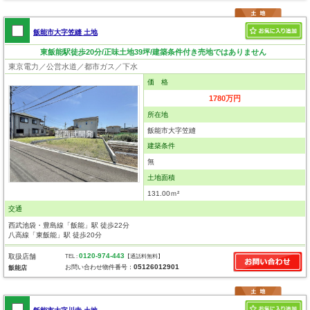
飯能市大字笠縫 土地
東飯能駅徒歩20分/正味土地39坪/建築条件付き売地ではありません
東京電力／公営水道／都市ガス／下水
価 格
1780万円
所在地
飯能市大字笠縫
建築条件
無
土地面積
131.00ｍ²
交通
西武池袋・豊島線「飯能」駅 徒歩22分
八高線「東飯能」駅 徒歩20分
0120-974-443
取扱店舗
TEL :
【通話料無料】
05126012901
お問い合わせ物件番号：
飯能店