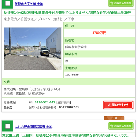
飯能市大字笠縫 土地
駅徒歩14分/2駅利用可/建築条件付き売地ではありません/閑静な住宅地/正味土地39坪
東京電力／公営水道／プロパン（個別）／下水
価 格
1780万円
所在地
飯能市大字笠縫
建築条件
無
土地面積
192.56ｍ²
交通
西武池袋・豊島線「元加治」駅 徒歩14分
八高線「東飯能」駅 徒歩20分
0120-974-443
取扱店舗
TEL :
【通話料無料】
05123062405
お問い合わせ物件番号：
飯能店
ふじみ野市福岡武蔵野 土地
東武東上線「上福岡」駅徒歩10分/整形地/住環境良好/閑静な住宅地/お好きなハウスメーカーで建築できます。