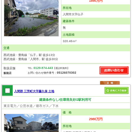
1890万円
所在地
入間市大字仏子
建築条件
無
土地面積
320.46ｍ²
交通
西武池袋・豊島線「仏子」駅 徒歩13分
西武池袋・豊島線「入間市」駅 徒歩30分
0120-974-443
取扱店舗
TEL :
【通話料無料】
05126070302
お問い合わせ物件番号：
飯能店
入間郡 三芳町大字藤久保 土地
建築条件なし/住環境良好/2駅利用可
東京電力／公営水道／都市ガス／下水
価 格
2980万円
所在地