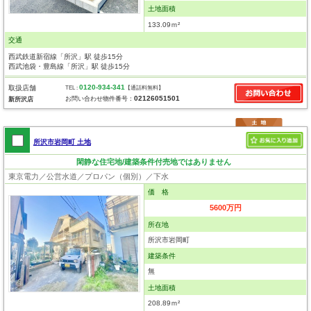
土地面積
133.09ｍ²
交通
西武鉄道新宿線「所沢」駅 徒歩15分
西武池袋・豊島線「所沢」駅 徒歩15分
0120-934-341
取扱店舗
TEL :
【通話料無料】
02126051501
お問い合わせ物件番号：
新所沢店
所沢市岩岡町 土地
閑静な住宅地/建築条件付売地ではありません
東京電力／公営水道／プロパン（個別）／下水
価 格
5600万円
所在地
所沢市岩岡町
建築条件
無
土地面積
208.89ｍ²