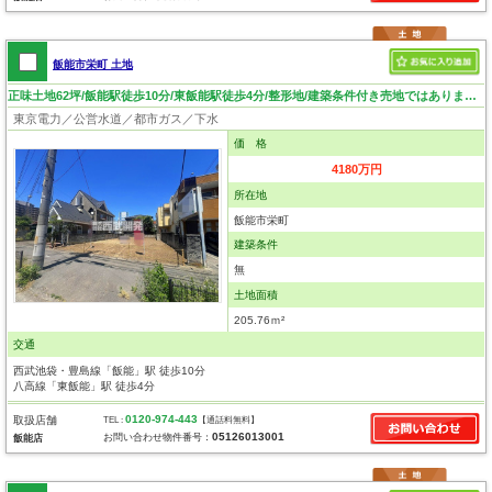
飯能市栄町 土地
正味土地62坪/飯能駅徒歩10分/東飯能駅徒歩4分/整形地/建築条件付き売地ではありません/南道路/陽当良好
東京電力／公営水道／都市ガス／下水
価 格
4180万円
所在地
飯能市栄町
建築条件
無
土地面積
205.76ｍ²
交通
西武池袋・豊島線「飯能」駅 徒歩10分
八高線「東飯能」駅 徒歩4分
0120-974-443
取扱店舗
TEL :
【通話料無料】
05126013001
お問い合わせ物件番号：
飯能店