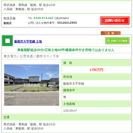
西武池袋・豊島線「飯能」駅 徒歩22分
八高線「東飯能」駅 徒歩20分
0120-974-443
取扱店舗
TEL :
【通話料無料】
05126012905
お問い合わせ物件番号：
飯能店
飯能市大字笠縫 土地
東飯能駅徒歩20分/正味土地40坪/建築条件付き売地ではありません
東京電力／公営水道／都市ガス／下水
価 格
1790万円
所在地
飯能市大字笠縫
建築条件
無
土地面積
133.00ｍ²
交通
西武池袋・豊島線「飯能」駅 徒歩22分
八高線「東飯能」駅 徒歩20分