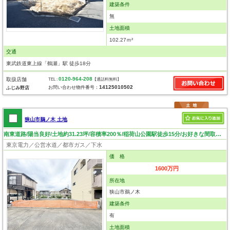
建築条件
無
土地面積
102.27ｍ²
交通
東武鉄道東上線「鶴瀬」駅 徒歩18分
0120-964-208
取扱店舗
TEL :
【通話料無料】
14125010502
お問い合わせ物件番号：
ふじみ野店
狭山市鵜ノ木 土地
南東道路/陽当良好/土地約31.23坪/容積率200％/稲荷山公園駅徒歩15分/お好きな間取で建築可能です
東京電力／公営水道／都市ガス／下水
価 格
1600万円
所在地
狭山市鵜ノ木
建築条件
有
土地面積