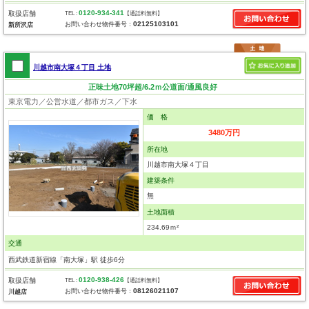
0120-934-341
取扱店舗
TEL :
【通話料無料】
02125103101
お問い合わせ物件番号：
新所沢店
川越市南大塚４丁目 土地
正味土地70坪超/6.2ｍ公道面/通風良好
東京電力／公営水道／都市ガス／下水
価 格
3480万円
所在地
川越市南大塚４丁目
建築条件
無
土地面積
234.69ｍ²
交通
西武鉄道新宿線「南大塚」駅 徒歩6分
0120-938-426
取扱店舗
TEL :
【通話料無料】
08126021107
お問い合わせ物件番号：
川越店