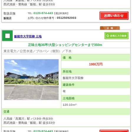
八高線「東飯能」駅 バス9分 停歩3分
西武池袋・豊島線「飯能」駅 徒歩33分
0120-974-443
取扱店舗
TEL :
【通話料無料】
05125092003
お問い合わせ物件番号：
飯能店
飯能市大字双柳 土地
正味土地36坪/大型ショッピングセンターまで350m
東京電力／公営水道／プロパン（個別）／下水
価 格
1980万円
所在地
飯能市大字双柳
建築条件
有
土地面積
120.10ｍ²
交通
八高線「高麗川」駅 バス9分 停歩3分
西武池袋・豊島線「飯能」駅 徒歩33分
0120-974-443
取扱店舗
TEL :
【通話料無料】