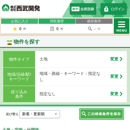
株式会社西武開発
お気に入り
閲覧履歴
保存条件
0
0
-
件
件
件
MENU
物件を探す
土地
変更
物件タイプ
地域・路線・キーワード：指定な
地域/沿線/駅/
変更
キーワード
し
絞り込み
指定なし
変更
条件
並び替え
土地・宅地・分譲地