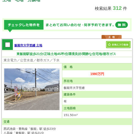
312
検索結果
件
飯能市大字笠縫 土地
東飯能駅徒歩21分/正味土地45坪/住環境良好/閑静な住宅地/都市ガス
東京電力／公営水道／都市ガス／下水
価 格
1980万円
所在地
飯能市大字笠縫
建築条件
有
土地面積
151.50ｍ²
交通
西武池袋・豊島線「飯能」駅 徒歩23分
八高線「東飯能」駅 徒歩21分