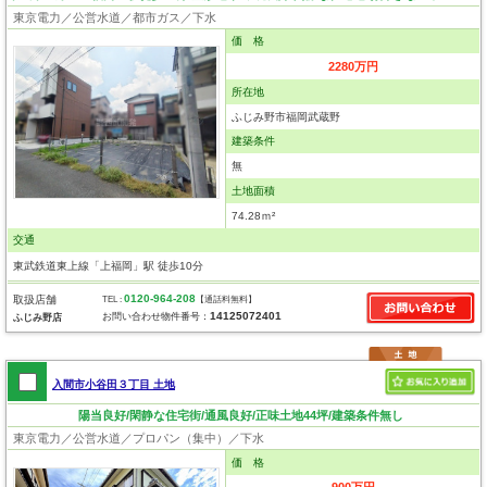
東京電力／公営水道／都市ガス／下水
価 格
2280万円
所在地
ふじみ野市福岡武蔵野
建築条件
無
土地面積
74.28ｍ²
交通
東武鉄道東上線「上福岡」駅 徒歩10分
0120-964-208
取扱店舗
TEL :
【通話料無料】
14125072401
お問い合わせ物件番号：
ふじみ野店
入間市小谷田３丁目 土地
陽当良好/閑静な住宅街/通風良好/正味土地44坪/建築条件無し
東京電力／公営水道／プロパン（集中）／下水
価 格