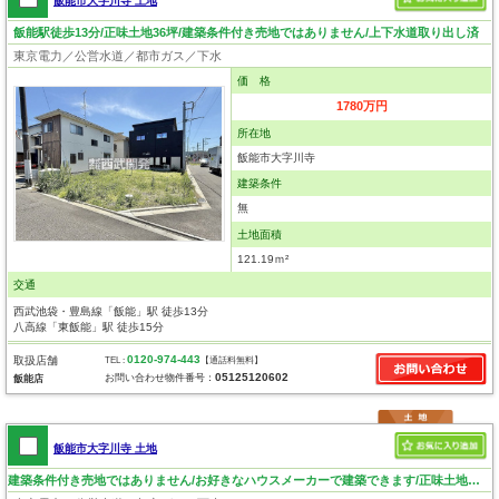
飯能市大字川寺 土地
飯能駅徒歩13分/正味土地36坪/建築条件付き売地ではありません/上下水道取り出し済
東京電力／公営水道／都市ガス／下水
価 格
1780万円
所在地
飯能市大字川寺
建築条件
無
土地面積
121.19ｍ²
交通
西武池袋・豊島線「飯能」駅 徒歩13分
八高線「東飯能」駅 徒歩15分
0120-974-443
取扱店舗
TEL :
【通話料無料】
05125120602
お問い合わせ物件番号：
飯能店
飯能市大字川寺 土地
建築条件付き売地ではありません/お好きなハウスメーカーで建築できます/正味土地46坪