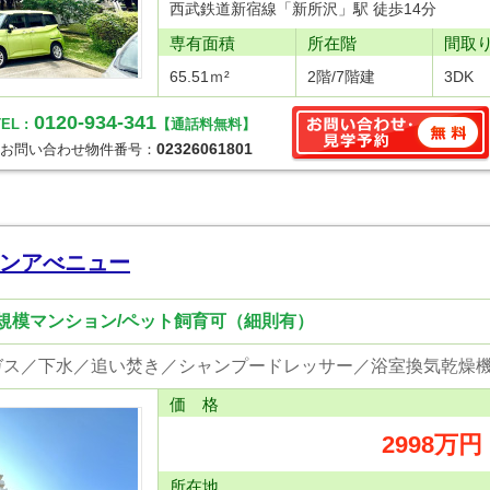
西武鉄道新宿線「新所沢」駅 徒歩14分
専有面積
所在階
間取
65.51ｍ²
2階/7階建
3DK
0120-934-341
EL :
【通話料無料】
02326061801
お問い合わせ物件番号：
ンアべニュー
大規模マンション/ペット飼育可（細則有）
価 格
2998万円
所在地