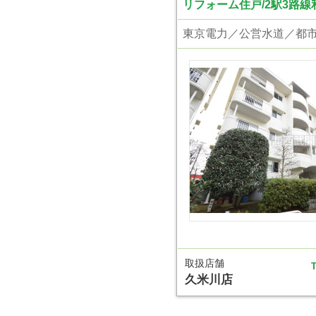
リフォーム住戸/2駅3路線利
取扱店舗
T
久米川店