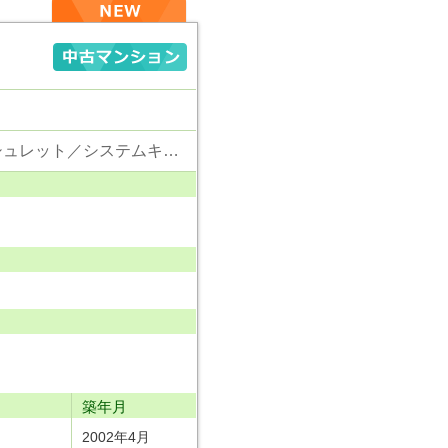
東京電力／公営水道／都市ガス／下水／シャンプードレッサー／浴室換気乾燥機／ウォシュレット／システムキッチン／食器洗浄乾燥器／ウォークインクローゼット／フローリング／クローゼット／オートロック／エレベータ／駐輪場／バイク置場／角部屋／ペット相談
り
築年月
2002年4月