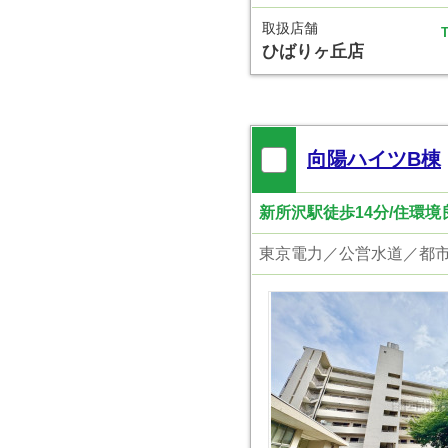
取扱店舗
T
ひばりヶ丘店
向陽ハイツB棟
新所沢駅徒歩14分/住環境