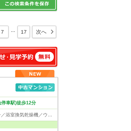
...
7
17
次へ
停車駅)徒歩12分
東京電力／公営水道／都市ガス／下水／対面キッチン／追い焚き／シャンプードレッサー／浴室換気乾燥機／ウォシュレット／システムキッチン／食器洗浄乾燥器／浄水器／ウォークインクローゼット／クローゼット／オートロック／エレベータ／ペット相談