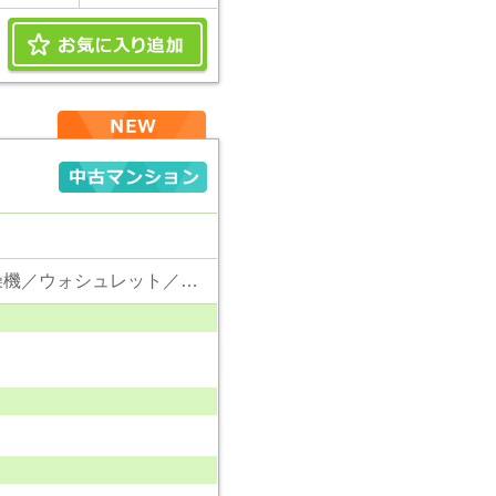
東京電力／公営水道／都市ガス／下水／追い焚き／シャンプードレッサー／浴室換気乾燥機／ウォシュレット／システムキッチン／浄水器／フローリング／クローゼット／エレベータ／ペット相談