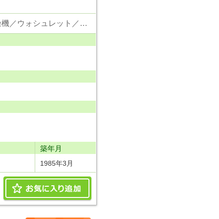
東京電力／公営水道／都市ガス／下水／追い焚き／シャンプードレッサー／浴室換気乾燥機／ウォシュレット／システムキッチン／浄水器／フローリング／クローゼット
り
築年月
1985年3月