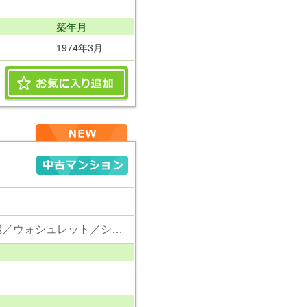
り
築年月
1974年3月
その他／公営水道／都市ガス／下水／追い焚き／シャンプードレッサー／浴室換気乾燥機／ウォシュレット／システムキッチン／食器洗浄乾燥器／浄水器／フローリング／オートロック／エレベータ／駐輪場／バイク置場／ペット相談