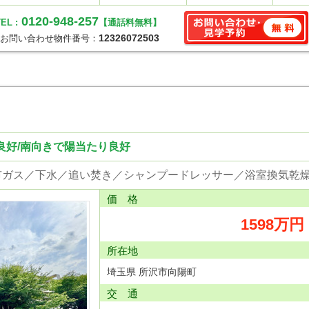
0120-948-257
EL :
【通話料無料】
12326072503
お問い合わせ物件番号：
良好/南向きで陽当たり良好
価 格
1598万円
所在地
埼玉県 所沢市向陽町
交 通