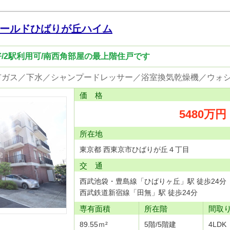
ールドひばりが丘ハイム
/2駅利用可/南西角部屋の最上階住戸です
価 格
5480万円
所在地
東京都 西東京市ひばりが丘４丁目
交 通
西武池袋・豊島線「ひばりヶ丘」駅 徒歩24分
西武鉄道新宿線「田無」駅 徒歩24分
専有面積
所在階
間取
89.55ｍ²
5階/5階建
4LDK