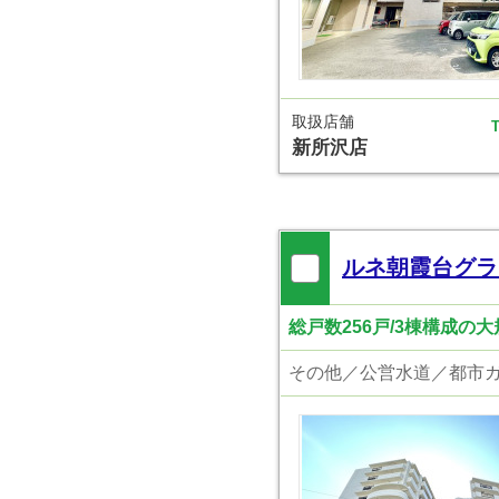
取扱店舗
T
新所沢店
ルネ朝霞台グラ
総戸数256戸/3棟構成の