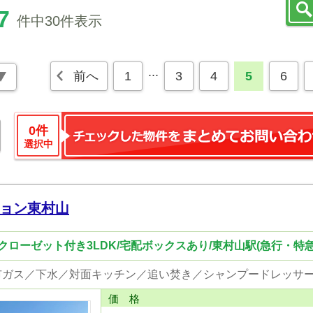
7
件中30件表示
...
前へ
1
3
4
5
6
0
件
選択中
ョン東村山
ローゼット付き3LDK/宅配ボックスあり/東村山駅(急行・特急
価 格