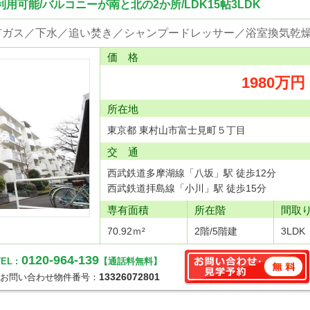
用可能/バルコニーが南と北の2か所/LDK15帖3LDK
価 格
1980万円
所在地
東京都 東村山市富士見町５丁目
交 通
西武鉄道多摩湖線「八坂」駅 徒歩12分
西武鉄道拝島線「小川」駅 徒歩15分
専有面積
所在階
間取
70.92ｍ²
2階/5階建
3LDK
0120-964-139
EL :
【通話料無料】
13326072801
お問い合わせ物件番号：