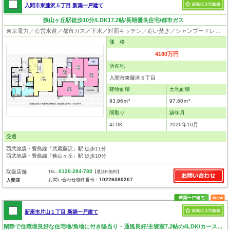
入間市東藤沢５丁目 新築一戸建て
狭山ヶ丘駅徒歩10分/LDK17.2帖/長期優良住宅/都市ガス
東京電力／公営水道／都市ガス／下水／対面キッチン／追い焚き／シャンプードレッサー／浴室換気乾燥機／ウォシュレット／システムキッチン／浄水器／床下収納／ウォークインクローゼット／フローリング／クローゼット／バリアフリー／住宅性能評価付き／建設住宅性能評価付／フラット35適合証明書／長期優良住宅
価 格
4180万円
所在地
入間市東藤沢５丁目
建物面積
土地面積
93.96ｍ²
97.60ｍ²
間取り
築年月
4LDK
2026年10月
交通
西武池袋・豊島線「武蔵藤沢」駅 徒歩11分
西武池袋・豊島線「狭山ヶ丘」駅 徒歩10分
0120-284-788
取扱店舗
TEL :
【通話料無料】
10226080207
お問い合わせ物件番号：
入間店
新座市片山１丁目 新築一戸建て
閑静で住環境良好な住宅地/角地に付き陽当り・通風良好/主寝室7.2帖の4LDK/カースペース並列2台駐車可