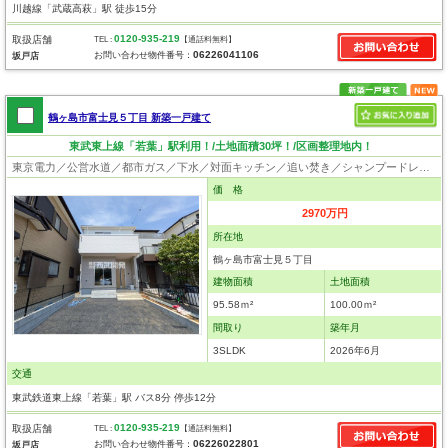
川越線「武蔵高萩」駅 徒歩15分
0120-935-219
取扱店舗
TEL :
【通話料無料】
06226041106
お問い合わせ物件番号：
坂戸店
鶴ヶ島市富士見５丁目 新築一戸建て
東武東上線「若葉」駅利用！/土地面積30坪！/区画整理地内！
東京電力／公営水道／都市ガス／下水／対面キッチン／追い焚き／シャンプードレッサー／浴室換気乾燥機／ウォシュレット／システムキッチン／浄水器／床下収納／フローリング／クローゼット／バリアフリー／住宅性能評価付き／制震構造／耐震構造／設計住宅性能評価付／建設住宅性能評価付／フラット35適合証明書
価 格
2970万円
所在地
鶴ヶ島市富士見５丁目
建物面積
土地面積
95.58ｍ²
100.00ｍ²
間取り
築年月
3SLDK
2026年6月
交通
東武鉄道東上線「若葉」駅 バス8分 停歩12分
0120-935-219
取扱店舗
TEL :
【通話料無料】
06226022801
お問い合わせ物件番号：
坂戸店