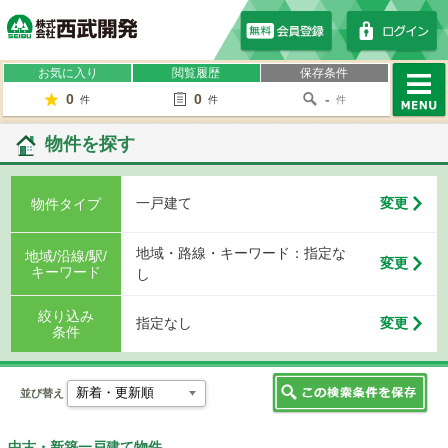
株式会社西武開発
お気に入り
閲覧履歴
保存条件
0
0
-
件
件
件
MENU
物件を探す
一戸建て
変更
物件タイプ
地域・路線・キーワード：指定な
地域/沿線/駅/
変更
キーワード
し
絞り込み
指定なし
変更
条件
並び替え
中古・新築一戸建て物件