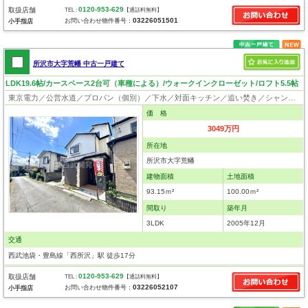
0120-953-629
取扱店舗
TEL :
【通話料無料】
03226051501
お問い合わせ物件番号：
小手指店
所沢市大字荒幡 中古一戸建て
LDK19.6帖/カースペース2台可（車種による）/ウォークインクローゼット/ロフト5.5帖
東京電力／公営水道／プロパン（個別）／下水／対面キッチン／追い焚き／シャンプードレッサー／浴室換気乾燥機／ウォシュレット／システムキッチン／浄水器／ウォークインクローゼット／ロフト／フローリング／クローゼット／ルーフバルコニー／フラット35適合証明書
価 格
3049万円
所在地
所沢市大字荒幡
建物面積
土地面積
93.15ｍ²
100.00ｍ²
間取り
築年月
3LDK
2005年12月
交通
西武池袋・豊島線「西所沢」駅 徒歩17分
0120-953-629
取扱店舗
TEL :
【通話料無料】
03226052107
お問い合わせ物件番号：
小手指店