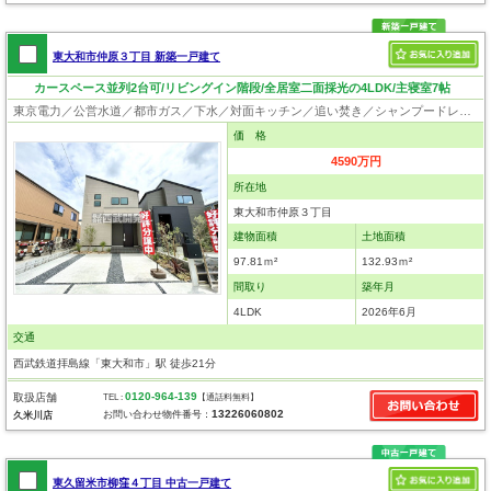
東大和市仲原３丁目 新築一戸建て
カースペース並列2台可/リビングイン階段/全居室二面採光の4LDK/主寝室7帖
東京電力／公営水道／都市ガス／下水／対面キッチン／追い焚き／シャンプードレッサー／浴室換気乾燥機／ウォシュレット／システムキッチン／浄水器／床下収納／ウォークインクローゼット／フローリング／クローゼット／耐震構造／太陽光発電システム／設計住宅性能評価付／建設住宅性能評価付／フラット35適合証明書／長期優良住宅
価 格
4590万円
所在地
東大和市仲原３丁目
建物面積
土地面積
97.81ｍ²
132.93ｍ²
間取り
築年月
4LDK
2026年6月
交通
西武鉄道拝島線「東大和市」駅 徒歩21分
0120-964-139
取扱店舗
TEL :
【通話料無料】
13226060802
お問い合わせ物件番号：
久米川店
東久留米市柳窪４丁目 中古一戸建て