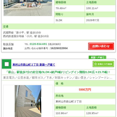
建物面積
土地面積
79.49ｍ²
100.11ｍ²
間取り
築年月
3LDK
2026年7月
交通
武蔵野線「新小平」駅 徒歩10分
西武鉄道国分寺線「小川」駅 徒歩10分
0120-934-691
取扱店舗
TEL :
【通話料無料】
16226022004
お問い合わせ物件番号：
国分寺店
東村山市萩山町２丁目 新築一戸建て
「萩山」駅徒歩7分の好立地/3LDK+納戸6帖/リビングイン階段/LDK広々23.75帖！
東京電力／公営水道／都市ガス／下水／対面キッチン／追い焚き／シャンプードレッサー／浴室換気乾燥機／ウォシュレット／システムキッチン／食器洗浄乾燥器／浄水器／ウォークインクローゼット／フローリング／床暖房／クローゼット／制震構造／フラット35適合証明書
価 格
5990万円
所在地
東村山市萩山町２丁目
建物面積
土地面積
110.96ｍ²
128.95ｍ²