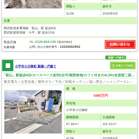
間取り
築年月
3LDK
2026年9月
交通
西武鉄道多摩湖線「萩山」駅 徒歩8分
西武鉄道新宿線「小平」駅 徒歩15分
0120-964-139
取扱店舗
TEL :
【通話料無料】
13226062902
お問い合わせ物件番号：
久米川店
小平市小川東町 新築一戸建て
「萩山」駅徒歩8分/カースペース並列2台可/南西角地/ロフト付きの4LDK/全居室二面採光！
東京電力／公営水道／都市ガス／下水／対面キッチン／追い焚き／シャンプードレッサー／浴室換気乾燥機／ウォシュレット／システムキッチン／浄水器／床下収納／ロフト／フローリング／クローゼット／耐震構造／設計住宅性能評価付／建設住宅性能評価付／フラット35適合証明書／長期優良住宅
価 格
5990万円
所在地
小平市小川東町
建物面積
土地面積
87.48ｍ²
110.10ｍ²
間取り
築年月
4LDK
2026年9月