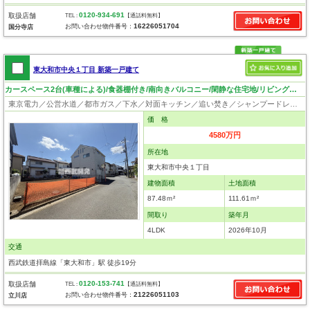
0120-934-691
取扱店舗
TEL :
【通話料無料】
16226051704
お問い合わせ物件番号：
国分寺店
東大和市中央１丁目 新築一戸建て
カースペース2台(車種による)/食器棚付き/南向きバルコニー/閑静な住宅地/リビングイン階段
東京電力／公営水道／都市ガス／下水／対面キッチン／追い焚き／シャンプードレッサー／浴室換気乾燥機／ウォシュレット／システムキッチン／食器洗浄乾燥器／浄水器／床下収納／フローリング／クローゼット／フラット35適合証明書
価 格
4580万円
所在地
東大和市中央１丁目
建物面積
土地面積
87.48ｍ²
111.61ｍ²
間取り
築年月
4LDK
2026年10月
交通
西武鉄道拝島線「東大和市」駅 徒歩19分
0120-153-741
取扱店舗
TEL :
【通話料無料】
21226051103
お問い合わせ物件番号：
立川店