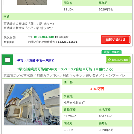
間取り
築年月
3SLDK
2026年6月
交通
西武鉄道多摩湖線「萩山」駅 徒歩7分
西武鉄道新宿線「小平」駅 徒歩12分
0120-964-139
取扱店舗
TEL :
【通話料無料】
13226011601
お問い合わせ物件番号：
久米川店
小平市小川東町 中古一戸建て
2駅2沿線利用可能/築5年/カースペース2台駐車可能（車種による）
東京電力／公営水道／都市ガス／下水／対面キッチン／追い焚き／シャンプードレッサー／浴室換気乾燥機／ウォシュレット／システムキッチン／浄水器／床下収納／フローリング／クローゼット
価 格
4180万円
所在地
小平市小川東町
建物面積
土地面積
82.20ｍ²
104.11ｍ²
間取り
築年月
2SLDK
2020年5月