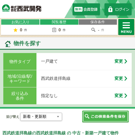
株式会社西武開発
お気に入り
閲覧履歴
保存条件
0
0
-
件
件
件
MENU
物件を探す
一戸建て
変更
物件タイプ
地域/沿線/駅/
西武鉄道拝島線
変更
キーワード
絞り込み
指定なし
変更
条件
並び替え
西武鉄道拝島線の西武鉄道拝島線 の 中古・新築一戸建て物件