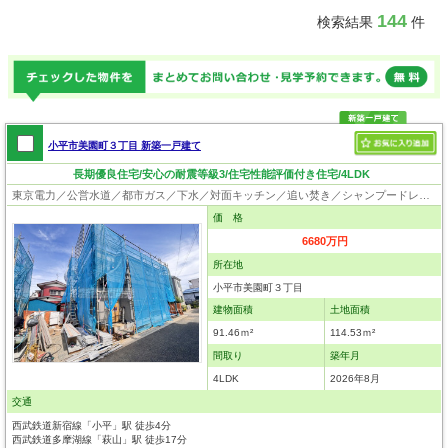
144
検索結果
件
小平市美園町３丁目 新築一戸建て
長期優良住宅/安心の耐震等級3/住宅性能評価付き住宅/4LDK
東京電力／公営水道／都市ガス／下水／対面キッチン／追い焚き／シャンプードレッサー／浴室換気乾燥機／ウォシュレット／システムキッチン／食器洗浄乾燥器／浄水器／床下収納／ロフト／フローリング／床暖房／クローゼット／住宅性能評価付き／太陽光発電システム／設計住宅性能評価付／建設住宅性能評価付／フラット35適合証明書／長期優良住宅
価 格
6680万円
所在地
小平市美園町３丁目
建物面積
土地面積
91.46ｍ²
114.53ｍ²
間取り
築年月
4LDK
2026年8月
交通
西武鉄道新宿線「小平」駅 徒歩4分
西武鉄道多摩湖線「萩山」駅 徒歩17分