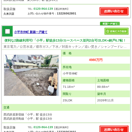
0120-964-139
取扱店舗
TEL :
【通話料無料】
13226062801
お問い合わせ物件番号：
久米川店
小平市仲町 新築一戸建て
便利な2路線利用可/「小平」駅徒歩13分/カースペース並列2台可/2LDK+納戸6.7帖！
東京電力／公営水道／都市ガス／下水／対面キッチン／追い焚き／シャンプードレッサー／浴室換気乾燥機／ウォシュレット／システムキッチン／浄水器／床下収納／フローリング／クローゼット
価 格
4980万円
所在地
小平市仲町
建物面積
土地面積
71.18ｍ²
89.68ｍ²
間取り
築年月
2SLDK
2026年11月
交通
西武鉄道新宿線「小平」駅 徒歩13分
西武鉄道拝島線「小平」駅 徒歩13分
0120-964-139
取扱店舗
TEL :
【通話料無料】
13226062601