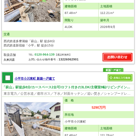
建物面積
土地面積
87.48ｍ²
112.21ｍ²
間取り
築年月
4LDK
2026年9月
交通
西武鉄道多摩湖線「萩山」駅 徒歩8分
西武鉄道新宿線「小平」駅 徒歩15分
0120-964-139
取扱店舗
TEL :
【通話料無料】
13226062901
お問い合わせ物件番号：
久米川店
小平市小川東町 新築一戸建て
「萩山」駅徒歩8分/カースペース2台可/ロフト付きの3LDK/主寝室8帖/リビングイン階段！
東京電力／公営水道／都市ガス／下水／対面キッチン／追い焚き／シャンプードレッサー／浴室換気乾燥機／ウォシュレット／システムキッチン／浄水器／床下収納／ウォークインクローゼット／ロフト／フローリング／クローゼット／耐震構造／設計住宅性能評価付／建設住宅性能評価付／フラット35適合証明書／長期優良住宅
価 格
5290万円
所在地
小平市小川東町
建物面積
土地面積
87.48ｍ²
111.76ｍ²