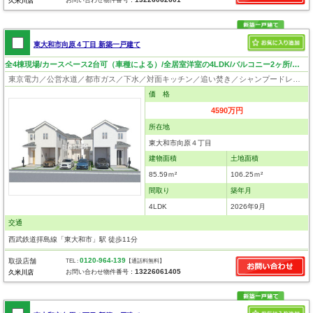
お問い合わせ物件番号：
久米川店
東大和市向原４丁目 新築一戸建て
全4棟現場/カースペース2台可（車種による）/全居室洋室の4LDK/バルコニー2ヶ所/リビングイン階段！
東京電力／公営水道／都市ガス／下水／対面キッチン／追い焚き／シャンプードレッサー／浴室換気乾燥機／ウォシュレット／システムキッチン／浄水器／床下収納／フローリング／クローゼット／耐震構造／設計住宅性能評価付／建設住宅性能評価付／フラット35適合証明書／長期優良住宅
価 格
4590万円
所在地
東大和市向原４丁目
建物面積
土地面積
85.59ｍ²
106.25ｍ²
間取り
築年月
4LDK
2026年9月
交通
西武鉄道拝島線「東大和市」駅 徒歩11分
0120-964-139
取扱店舗
TEL :
【通話料無料】
13226061405
お問い合わせ物件番号：
久米川店