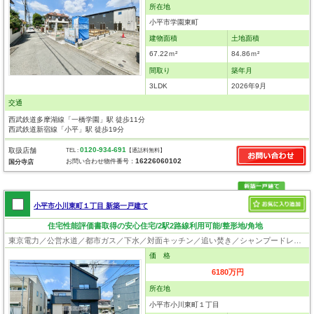
所在地
小平市学園東町
建物面積
土地面積
67.22ｍ²
84.86ｍ²
間取り
築年月
3LDK
2026年9月
交通
西武鉄道多摩湖線「一橋学園」駅 徒歩11分
西武鉄道新宿線「小平」駅 徒歩19分
0120-934-691
取扱店舗
TEL :
【通話料無料】
16226060102
お問い合わせ物件番号：
国分寺店
小平市小川東町１丁目 新築一戸建て
住宅性能評価書取得の安心住宅/2駅2路線利用可能/整形地/角地
東京電力／公営水道／都市ガス／下水／対面キッチン／追い焚き／シャンプードレッサー／浴室換気乾燥機／ウォシュレット／システムキッチン／浄水器／ウォークインクローゼット／ロフト／フローリング／クローゼット／住宅性能評価付き／太陽光発電システム／設計住宅性能評価付／建設住宅性能評価付／フラット35適合証明書
価 格
6180万円
所在地
小平市小川東町１丁目