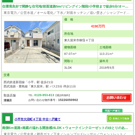
住環境良好で閑静な住宅地/前面道路5m/リビングイン階段/小学校まで徒歩5分/オール電化住宅/並列駐車2台可
東京電力／公営水道／オール電化／下水／対面キッチン／追い焚き／シャンプードレッサー／浴室換気乾燥機／ウォシュレット／システムキッチン／浄水器／床下収納／ウォークインクローゼット／フローリング／クローゼット
価 格
4190万円
所在地
東久留米市柳窪４丁目
建物面積
土地面積
87.07ｍ²
113.21ｍ²
間取り
築年月
3LDK
2018年6月
交通
西武鉄道新宿線「小平」駅 徒歩21分
西武池袋・豊島線「東久留米」駅 バス23分 停歩11分
0120-953-813
取扱店舗
TEL :
【通話料無料】
15226050902
お問い合わせ物件番号：
清瀬店
小平市大沼町４丁目 中古一戸建て
南側6ｍ道路+南庭の溢れる開放感/4LDK＋ウォークインクローゼットのゆとりのあるご住宅！全居室6帖以上！
東京電力／公営水道／都市ガス／下水／シャンプードレッサー／ウォシュレット／システムキッチン／床下収納／ウォークインクローゼット／出窓／フローリング／クローゼット／屋根裏収納