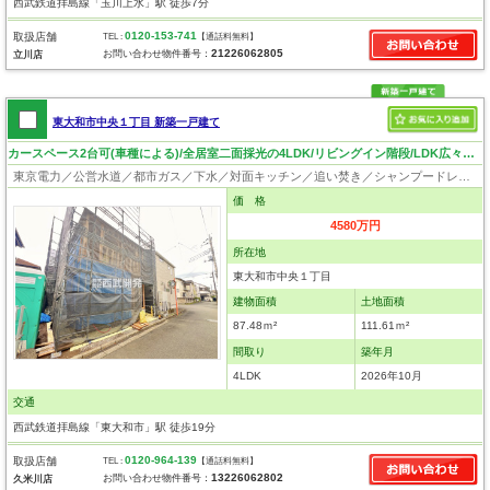
西武鉄道拝島線「玉川上水」駅 徒歩7分
0120-153-741
取扱店舗
TEL :
【通話料無料】
21226062805
お問い合わせ物件番号：
立川店
東大和市中央１丁目 新築一戸建て
カースペース2台可(車種による)/全居室二面採光の4LDK/リビングイン階段/LDK広々17.75帖/主寝室6.33帖
東京電力／公営水道／都市ガス／下水／対面キッチン／追い焚き／シャンプードレッサー／浴室換気乾燥機／ウォシュレット／システムキッチン／食器洗浄乾燥器／浄水器／床下収納／フローリング／クローゼット／フラット35適合証明書
価 格
4580万円
所在地
東大和市中央１丁目
建物面積
土地面積
87.48ｍ²
111.61ｍ²
間取り
築年月
4LDK
2026年10月
交通
西武鉄道拝島線「東大和市」駅 徒歩19分
0120-964-139
取扱店舗
TEL :
【通話料無料】
13226062802
お問い合わせ物件番号：
久米川店