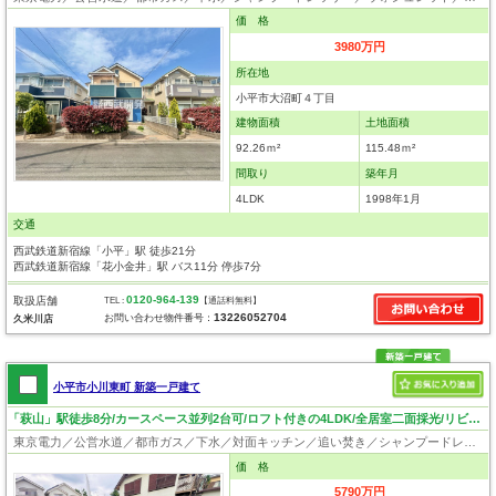
価 格
3980万円
所在地
小平市大沼町４丁目
建物面積
土地面積
92.26ｍ²
115.48ｍ²
間取り
築年月
4LDK
1998年1月
交通
西武鉄道新宿線「小平」駅 徒歩21分
西武鉄道新宿線「花小金井」駅 バス11分 停歩7分
0120-964-139
取扱店舗
TEL :
【通話料無料】
13226052704
お問い合わせ物件番号：
久米川店
小平市小川東町 新築一戸建て
「萩山」駅徒歩8分/カースペース並列2台可/ロフト付きの4LDK/全居室二面採光/リビングイン階段！
東京電力／公営水道／都市ガス／下水／対面キッチン／追い焚き／シャンプードレッサー／浴室換気乾燥機／ウォシュレット／システムキッチン／浄水器／床下収納／ロフト／フローリング／クローゼット／耐震構造／設計住宅性能評価付／建設住宅性能評価付／フラット35適合証明書／長期優良住宅
価 格
5790万円