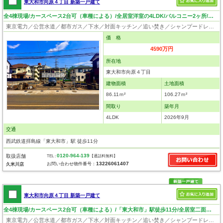
東大和市向原４丁目 新築一戸建て
全4棟現場/カースペース2台可（車種による）/全居室洋室の4LDK/バルコニー2ヶ所/「東大和市」駅徒歩11分
東京電力／公営水道／都市ガス／下水／対面キッチン／追い焚き／シャンプードレッサー／浴室換気乾燥機／ウォシュレット／システムキッチン／浄水器／床下収納／フローリング／クローゼット／耐震構造／設計住宅性能評価付／建設住宅性能評価付／フラット35適合証明書／長期優良住宅
価 格
4590万円
所在地
東大和市向原４丁目
建物面積
土地面積
86.11ｍ²
106.27ｍ²
間取り
築年月
4LDK
2026年9月
交通
西武鉄道拝島線「東大和市」駅 徒歩11分
0120-964-139
取扱店舗
TEL :
【通話料無料】
13226061407
お問い合わせ物件番号：
久米川店
東大和市向原４丁目 新築一戸建て
全4棟現場/カースペース2台可（車種による）/「東大和市」駅徒歩11分/全居室二面採光の4LDK！
東京電力／公営水道／都市ガス／下水／対面キッチン／追い焚き／シャンプードレッサー／浴室換気乾燥機／ウォシュレット／システムキッチン／浄水器／床下収納／フローリング／クローゼット／耐震構造／設計住宅性能評価付／建設住宅性能評価付／フラット35適合証明書／長期優良住宅