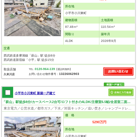
所在地
小平市小川東町
建物面積
土地面積
87.48ｍ²
110.54ｍ²
間取り
築年月
4LDK
2026年9月
交通
西武鉄道多摩湖線「萩山」駅 徒歩8分
西武鉄道新宿線「小平」駅 徒歩15分
0120-964-139
取扱店舗
TEL :
【通話料無料】
13226062903
お問い合わせ物件番号：
久米川店
小平市小川東町 新築一戸建て
「萩山」駅徒歩8分/カースペース2台可/ロフト付きの4LDK/主寝室6.5帖/全居室二面採光/リビングイン階段！
東京電力／公営水道／都市ガス／下水／対面キッチン／追い焚き／シャンプードレッサー／浴室換気乾燥機／ウォシュレット／システムキッチン／浄水器／床下収納／ロフト／フローリング／クローゼット／耐震構造／設計住宅性能評価付／建設住宅性能評価付／フラット35適合証明書／長期優良住宅
価 格
5290万円
所在地
小平市小川東町