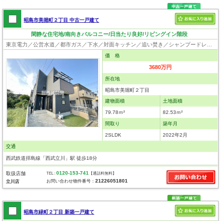
昭島市美堀町２丁目 中古一戸建て
閑静な住宅地/南向きバルコニー/日当たり良好/リビングイン階段
東京電力／公営水道／都市ガス／下水／対面キッチン／追い焚き／シャンプードレッサー／浴室換気乾燥機／ウォシュレット／システムキッチン／浄水器／床下収納／ウォークインクローゼット／ロフト／フローリング／クローゼット
価 格
3680万円
所在地
昭島市美堀町２丁目
建物面積
土地面積
79.78ｍ²
82.53ｍ²
間取り
築年月
2SLDK
2022年2月
交通
西武鉄道拝島線「西武立川」駅 徒歩18分
0120-153-741
取扱店舗
TEL :
【通話料無料】
21226051801
お問い合わせ物件番号：
立川店
昭島市緑町２丁目 新築一戸建て