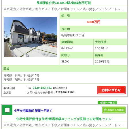
長期優良住宅/3LDK/2駅2路線利用可能
東京電力／公営水道／都市ガス／下水／対面キッチン／追い焚き／シャンプードレッサー／浴室換気乾燥機／ウォシュレット／システムキッチン／浄水器／床下収納／フローリング／クローゼット／住宅性能評価付き／設計住宅性能評価付／建設住宅性能評価付／フラット35適合証明書／長期優良住宅
価 格
4690万円
所在地
昭島市緑町２丁目
建物面積
土地面積
84.25ｍ²
106.01ｍ²
間取り
築年月
3LDK
2026年7月
交通
青梅線「拝島」駅 徒歩15分
青梅線「昭島」駅 徒歩18分
0120-153-741
取扱店舗
TEL :
【通話料無料】
21226041104
お問い合わせ物件番号：
立川店
小平市学園東町 新築一戸建て
住宅性能評価付き住宅/耐震等級3/リビングが見渡せる対面キッチン
東京電力／公営水道／都市ガス／下水／対面キッチン／追い焚き／シャンプードレッサー／浴室換気乾燥機／ウォシュレット／システムキッチン／浄水器／床下収納／フローリング／クローゼット／住宅性能評価付き／設計住宅性能評価付／建設住宅性能評価付／フラット35適合証明書