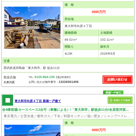
価 格
4990万円
所在地
東大和市向原４丁目
建物面積
土地面積
89.02ｍ²
102.11ｍ²
間取り
築年月
4LDK
2026年9月
交通
西武鉄道拝島線「東大和市」駅 徒歩11分
0120-964-139
取扱店舗
TEL :
【通話料無料】
13226061406
お問い合わせ物件番号：
久米川店
東大和市向原４丁目 新築一戸建て
全4棟現場/カースペース2台可（車種による）/「東大和市」駅徒歩11分/全居室洋室の4LDK！
東京電力／公営水道／都市ガス／下水／対面キッチン／追い焚き／シャンプードレッサー／浴室換気乾燥機／ウォシュレット／システムキッチン／浄水器／床下収納／フローリング／クローゼット／耐震構造／設計住宅性能評価付／建設住宅性能評価付／フラット35適合証明書／長期優良住宅
価 格
4890万円