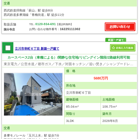
交通
西武鉄道拝島線「萩山」駅 徒歩8分
西武鉄道多摩湖線「青梅街道」駅 徒歩11分
0120-934-691
取扱店舗
TEL :
【通話料無料】
16225111302
お問い合わせ物件番号：
国分寺店
立川市幸町６丁目 新築一戸建て
カースペース2台（車種による）/閑静な住宅地/リビングイン階段/2路線利用可能
東京電力／公営水道／都市ガス／下水／対面キッチン／追い焚き／シャンプードレッサー／浴室換気乾燥機／ウォシュレット／システムキッチン／食器洗浄乾燥器／浄水器／床下収納／フローリング／クローゼット／屋根裏収納／住宅性能評価付き／制震構造／耐震構造／設計住宅性能評価付／建設住宅性能評価付／フラット35適合証明書／長期優良住宅
価 格
5680万円
所在地
立川市幸町６丁目
建物面積
土地面積
85.04ｍ²
106.75ｍ²
間取り
築年月
3LDK
2026年6月
交通
多摩モノレール「玉川上水」駅 徒歩7分