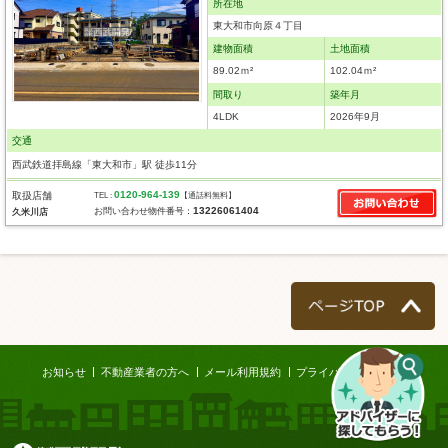
所在地
東大和市向原４丁目
建物面積
土地面積
89.02ｍ²
102.04ｍ²
間取り
築年月
4LDK
2026年9月
交通
西武鉄道拝島線「東大和市」駅 徒歩11分
0120-964-139
取扱店舗
TEL :
【通話料無料】
13226061404
お問い合わせ物件番号：
久米川店
ページTOP
お知らせ
不動産業者の方へ
メール利用規約
プライバシーポリシー