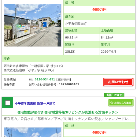
価 格
4680万円
所在地
小平市学園東町
建物面積
土地面積
66.82ｍ²
84.12ｍ²
間取り
築年月
2SLDK
2026年9月
交通
西武鉄道多摩湖線「一橋学園」駅 徒歩11分
西武鉄道新宿線「小平」駅 徒歩19分
0120-934-691
取扱店舗
TEL :
【通話料無料】
16226060101
お問い合わせ物件番号：
国分寺店
小平市学園東町 新築一戸建て
住宅性能評価付き住宅/耐震等級3/リビングが見渡せる対面キッチン
東京電力／公営水道／都市ガス／下水／対面キッチン／追い焚き／シャンプードレッサー／浴室換気乾燥機／ウォシュレット／システムキッチン／浄水器／床下収納／フローリング／クローゼット／住宅性能評価付き／設計住宅性能評価付／建設住宅性能評価付／フラット35適合証明書
価 格
4680万円