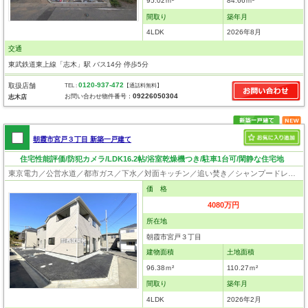
95.02ｍ²
84.66ｍ²
間取り
築年月
4LDK
2026年8月
交通
東武鉄道東上線「志木」駅 バス14分 停歩5分
0120-937-472
取扱店舗
TEL :
【通話料無料】
09226050304
お問い合わせ物件番号：
志木店
朝霞市宮戸３丁目 新築一戸建て
住宅性能評価/防犯カメラ/LDK16.2帖/浴室乾燥機つき/駐車1台可/閑静な住宅地
東京電力／公営水道／都市ガス／下水／対面キッチン／追い焚き／シャンプードレッサー／浴室換気乾燥機／ウォシュレット／システムキッチン／浄水器／床下収納／フローリング／クローゼット／住宅性能評価付き
価 格
4080万円
所在地
朝霞市宮戸３丁目
建物面積
土地面積
96.38ｍ²
110.27ｍ²
間取り
築年月
4LDK
2026年2月