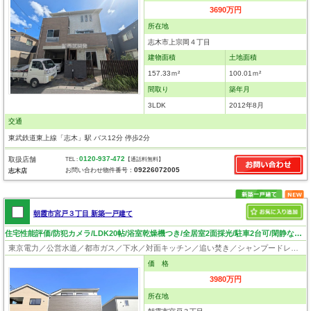
3690万円
所在地
志木市上宗岡４丁目
建物面積
土地面積
157.33ｍ²
100.01ｍ²
間取り
築年月
3LDK
2012年8月
交通
東武鉄道東上線「志木」駅 バス12分 停歩2分
0120-937-472
取扱店舗
TEL :
【通話料無料】
09226072005
お問い合わせ物件番号：
志木店
朝霞市宮戸３丁目 新築一戸建て
住宅性能評価/防犯カメラ/LDK20帖/浴室乾燥機つき/全居室2面採光/駐車2台可/閑静な住宅地
東京電力／公営水道／都市ガス／下水／対面キッチン／追い焚き／シャンプードレッサー／浴室換気乾燥機／ウォシュレット／システムキッチン／浄水器／床下収納／フローリング／クローゼット／住宅性能評価付き
価 格
3980万円
所在地