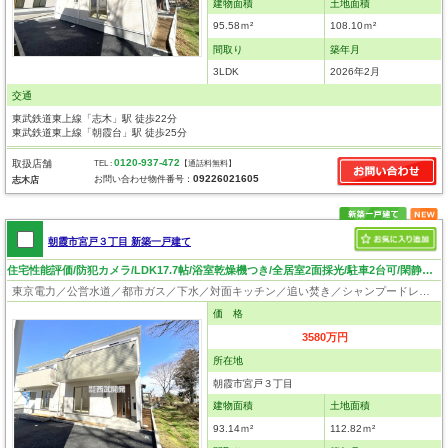
建物面積
土地面積
95.58ｍ²
108.10ｍ²
間取り
築年月
3LDK
2026年2月
交通
東武鉄道東上線「志木」駅 徒歩22分
東武鉄道東上線「朝霞台」駅 徒歩25分
0120-937-472
取扱店舗
TEL :
【通話料無料】
09226021605
お問い合わせ物件番号：
志木店
朝霞市宮戸３丁目 新築一戸建て
住宅性能評価/防犯カメラ/LDK17.7帖/浴室乾燥機つき/全居室2面採光/駐車2台可/閑静な住宅地
東京電力／公営水道／都市ガス／下水／対面キッチン／追い焚き／シャンプードレッサー／浴室換気乾燥機／ウォシュレット／システムキッチン／浄水器／床下収納／フローリング／クローゼット／住宅性能評価付き
価 格
3580万円
所在地
朝霞市宮戸３丁目
建物面積
土地面積
93.14ｍ²
112.82ｍ²