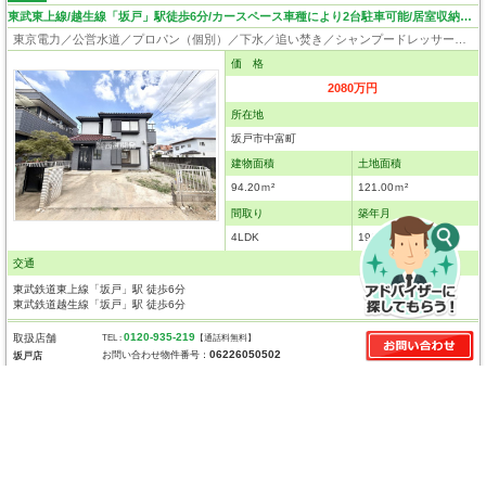
東武東上線/越生線「坂戸」駅徒歩6分/カースペース車種により2台駐車可能/居室収納付き/住環境良好
東京電力／公営水道／プロパン（個別）／下水／追い焚き／シャンプードレッサー／ウォシュレット／システムキッチン／床下収納／出窓／フローリング／クローゼット
価 格
2080万円
所在地
坂戸市中富町
建物面積
土地面積
94.20ｍ²
121.00ｍ²
間取り
築年月
4LDK
1994年3月
交通
東武鉄道東上線「坂戸」駅 徒歩6分
東武鉄道越生線「坂戸」駅 徒歩6分
0120-935-219
取扱店舗
TEL :
【通話料無料】
06226050502
お問い合わせ物件番号：
坂戸店
川越市新宿町３丁目 新築一戸建て
東武東上線「川越」駅徒歩14分/ゆとりの敷地が家族の未来を広げる。城下町で叶える理想の暮らし。
東京電力／公営水道／都市ガス／下水／対面キッチン／追い焚き／シャンプードレッサー／浴室換気乾燥機／ウォシュレット／システムキッチン／食器洗浄乾燥器／浄水器／床下収納／ウォークインクローゼット／フローリング／クローゼット／バリアフリー／住宅性能評価付き／設計住宅性能評価付／建設住宅性能評価付／長期優良住宅