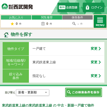
株式会社西武開発
お気に入り
閲覧履歴
保存条件
0
0
-
件
件
件
MENU
物件を探す
一戸建て
変更
物件タイプ
地域/沿線/駅/
東武鉄道東上線
変更
キーワード
絞り込み
指定なし
変更
条件
並び替え
東武鉄道東上線の東武鉄道東上線 の 中古・新築一戸建て物件