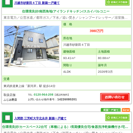
川越市砂新田４丁目 新築一戸建て
住環境良好/南西角地/アイランドキッチン/スカイバルコニー
東京電力／公営水道／都市ガス／下水／追い焚き／シャンプードレッサー／浴室換気乾燥機／ウォシュレット／システムキッチン／浄水器／フローリング／クローゼット
価 格
3980万円
所在地
川越市砂新田４丁目
建物面積
土地面積
93.41ｍ²
80.68ｍ²
間取り
築年月
4LDK
2026年3月
交通
東武鉄道東上線「新河岸」駅 徒歩14分
0120-964-208
取扱店舗
TEL :
【通話料無料】
14226080201
お問い合わせ物件番号：
ふじみ野店
入間郡 三芳町大字北永井 新築一戸建て
住環境良好/カースペース2台可（車種による）/長期優良住宅/食器洗浄乾燥機付き/宅配ボックス付き
東京電力／公営水道／都市ガス／下水／対面キッチン／追い焚き／シャンプードレッサー／浴室換気乾燥機／ウォシュレット／システムキッチン／食器洗浄乾燥器／浄水器／床下収納／フローリング／クローゼット／バリアフリー／住宅性能評価付き／設計住宅性能評価付／建設住宅性能評価付／長期優良住宅