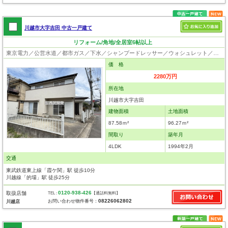
川越市大字吉田 中古一戸建て
リフォーム/角地/全居室6帖以上
東京電力／公営水道／都市ガス／下水／シャンプードレッサー／ウォシュレット／システムキッチン／出窓／フローリング
価 格
2280万円
所在地
川越市大字吉田
建物面積
土地面積
87.58ｍ²
96.27ｍ²
間取り
築年月
4LDK
1994年2月
交通
東武鉄道東上線「霞ケ関」駅 徒歩10分
川越線「的場」駅 徒歩25分
0120-938-426
取扱店舗
TEL :
【通話料無料】
08226062802
お問い合わせ物件番号：
川越店