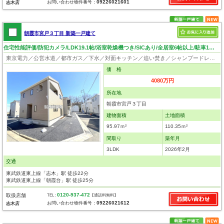
09226021601
お問い合わせ物件番号：
志木店
朝霞市宮戸３丁目 新築一戸建て
住宅性能評価/防犯カメラ/LDK19.1帖/浴室乾燥機つき/SICあり/全居室6帖以上/駐車1台可/閑静な住宅地
東京電力／公営水道／都市ガス／下水／対面キッチン／追い焚き／シャンプードレッサー／浴室換気乾燥機／ウォシュレット／システムキッチン／浄水器／床下収納／フローリング／クローゼット／住宅性能評価付き
価 格
4080万円
所在地
朝霞市宮戸３丁目
建物面積
土地面積
95.97ｍ²
110.35ｍ²
間取り
築年月
3LDK
2026年2月
交通
東武鉄道東上線「志木」駅 徒歩22分
東武鉄道東上線「朝霞台」駅 徒歩25分
0120-937-472
取扱店舗
TEL :
【通話料無料】
09226021612
お問い合わせ物件番号：
志木店