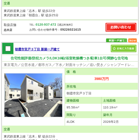
交通
東武鉄道東上線「志木」駅 徒歩22分
東武鉄道東上線「朝霞台」駅 徒歩25分
0120-937-472
取扱店舗
TEL :
【通話料無料】
09226021615
お問い合わせ物件番号：
志木店
朝霞市宮戸３丁目 新築一戸建て
住宅性能評価/防犯カメラ/LDK16帖/浴室乾燥機つき/駐車1台可/閑静な住宅地
東京電力／公営水道／都市ガス／下水／対面キッチン／追い焚き／シャンプードレッサー／浴室換気乾燥機／ウォシュレット／システムキッチン／浄水器／床下収納／フローリング／クローゼット／住宅性能評価付き
価 格
3980万円
所在地
朝霞市宮戸３丁目
建物面積
土地面積
95.58ｍ²
110.19ｍ²
間取り
築年月
4LDK
2026年2月
交通
東武鉄道東上線「志木」駅 徒歩22分