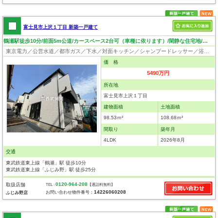
富士見市上沢１丁目 新築一戸建て
鶴瀬駅徒歩10分/前面5m公道/カースペース2台可（車種に依ります）/閑静な住宅地/住環境良好
東京電力／公営水道／都市ガス／下水／対面キッチン／シャンプードレッサー／浴室換気乾燥機／ウォシュレット／システムキッチン／床下収納／フローリング／クローゼット／設計住宅性能評価付／建設住宅性能評価付／長期優良住宅
価 格
5490万円
所在地
富士見市上沢１丁目
建物面積
土地面積
98.53ｍ²
108.68ｍ²
間取り
築年月
4LDK
2026年8月
交通
東武鉄道東上線「鶴瀬」駅 徒歩10分
東武鉄道東上線「ふじみ野」駅 徒歩25分
0120-964-208
取扱店舗
TEL :
【通話料無料】
14226060208
お問い合わせ物件番号：
ふじみ野店