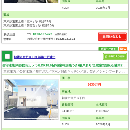
間取り
築年月
4LDK
2026年2月
交通
東武鉄道東上線「志木」駅 徒歩22分
東武鉄道東上線「朝霞台」駅 徒歩25分
0120-937-472
取扱店舗
TEL :
【通話料無料】
09226021604
お問い合わせ物件番号：
志木店
朝霞市宮戸３丁目 新築一戸建て
住宅性能評価/防犯カメラ/LDK18.6帖/浴室乾燥機つき/納戸あり/全居室2面採光/駐車2台可/閑静な住宅地
東京電力／公営水道／都市ガス／下水／対面キッチン／追い焚き／シャンプードレッサー／浴室換気乾燥機／ウォシュレット／システムキッチン／浄水器／床下収納／フローリング／クローゼット／住宅性能評価付き
価 格
3630万円
所在地
朝霞市宮戸３丁目
建物面積
土地面積
94.36ｍ²
110.09ｍ²
間取り
築年月
3LDK
2026年2月