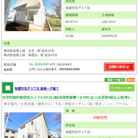
所在地
朝霞市宮戸３丁目
建物面積
土地面積
86.67ｍ²
108.10ｍ²
間取り
築年月
3LDK
2026年2月
交通
東武鉄道東上線「志木」駅 徒歩22分
東武鉄道東上線「朝霞台」駅 徒歩25分
0120-937-472
取扱店舗
TEL :
【通話料無料】
09226021606
お問い合わせ物件番号：
志木店
朝霞市宮戸３丁目 新築一戸建て
住宅性能評価/防犯カメラ/LDK18.2帖/浴室乾燥機つき/WICあり/全居室6帖以上/駐車2台可/閑静な住宅地
東京電力／公営水道／都市ガス／下水／対面キッチン／追い焚き／シャンプードレッサー／浴室換気乾燥機／ウォシュレット／システムキッチン／浄水器／床下収納／ウォークインクローゼット／フローリング／クローゼット／住宅性能評価付き
価 格
3780万円
所在地
朝霞市宮戸３丁目