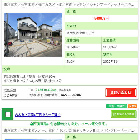
東京電力／公営水道／都市ガス／下水／対面キッチン／シャンプードレッサー／浴室換気乾燥機／ウォシュレット／システムキッチン／床下収納／フローリング／クローゼット／設計住宅性能評価付／建設住宅性能評価付／長期優良住宅
価 格
5690万円
所在地
富士見市上沢１丁目
建物面積
土地面積
98.53ｍ²
113.89ｍ²
間取り
築年月
4LDK
2026年8月
交通
東武鉄道東上線「鶴瀬」駅 徒歩10分
東武鉄道東上線「ふじみ野」駅 徒歩25分
0120-964-208
取扱店舗
TEL :
【通話料無料】
14226060206
お問い合わせ物件番号：
ふじみ野店
志木市上宗岡4丁目中古一戸建て
南西側道路に付き陽当たり良好。オール電化住宅。
東京電力／公営水道／オール電化／下水／対面キッチン／IHクッキングヒーター／シャンプードレッサー／ウォシュレット／システムキッチン／浄水器／ウォークインクローゼット／フローリング／クローゼット
価 格