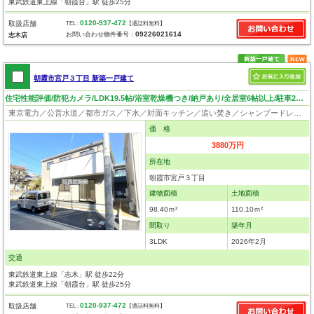
東武鉄道東上線「朝霞台」駅 徒歩25分
0120-937-472
取扱店舗
TEL :
【通話料無料】
09226021614
お問い合わせ物件番号：
志木店
朝霞市宮戸３丁目 新築一戸建て
住宅性能評価/防犯カメラ/LDK19.5帖/浴室乾燥機つき/納戸あり/全居室6帖以上/駐車2台可(車種制限あり)
東京電力／公営水道／都市ガス／下水／対面キッチン／追い焚き／シャンプードレッサー／浴室換気乾燥機／ウォシュレット／システムキッチン／浄水器
価 格
3880万円
所在地
朝霞市宮戸３丁目
建物面積
土地面積
98.40ｍ²
110.10ｍ²
間取り
築年月
3LDK
2026年2月
交通
東武鉄道東上線「志木」駅 徒歩22分
東武鉄道東上線「朝霞台」駅 徒歩25分
0120-937-472
取扱店舗
TEL :
【通話料無料】