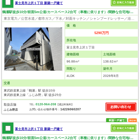
富士見市上沢１丁目 新築一戸建て
鶴瀬駅徒歩10分/前面5m公道/カースペース2台可（車種に依ります）/閑静な住宅地/住環境良好
東京電力／公営水道／都市ガス／下水／対面キッチン／シャンプードレッサー／浴室換気乾燥機／ウォシュレット／システムキッチン／床下収納／フローリング／クローゼット／設計住宅性能評価付／建設住宅性能評価付／長期優良住宅
価 格
5290万円
所在地
富士見市上沢１丁目
建物面積
土地面積
96.88ｍ²
138.62ｍ²
間取り
築年月
4LDK
2026年8月
交通
東武鉄道東上線「鶴瀬」駅 徒歩10分
東武鉄道東上線「ふじみ野」駅 徒歩25分
0120-964-208
取扱店舗
TEL :
【通話料無料】
14226060207
お問い合わせ物件番号：
ふじみ野店
富士見市上沢１丁目 新築一戸建て
鶴瀬駅徒歩10分/前面5m公道/カースペース2台可（車種に依ります）/閑静な住宅地/住環境良好