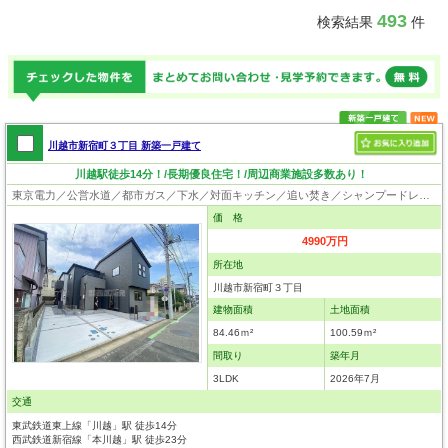
493
検索結果
件
川越市新宿町３丁目 新築一戸建て
川越駅徒歩14分！/長期優良住宅！/周辺商業施設多数あり！
東京電力／公営水道／都市ガス／下水／対面キッチン／追い焚き／シャンプードレッサー／浴室換気乾燥機／ウォシュレット／システムキッチン／食器洗浄乾燥器／浄水器／床下収納／ウォークインクローゼット／フローリング／クローゼット／バリアフリー／設計住宅性能評価付／建設住宅性能評価付／長期優良住宅
価 格
4990万円
所在地
川越市新宿町３丁目
建物面積
土地面積
84.46ｍ²
100.59ｍ²
間取り
築年月
3LDK
2026年7月
交通
東武鉄道東上線「川越」駅 徒歩14分
西武鉄道新宿線「本川越」駅 徒歩23分