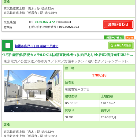
交通
東武鉄道東上線「志木」駅 徒歩22分
東武鉄道東上線「朝霞台」駅 徒歩25分
0120-937-472
取扱店舗
TEL :
【通話料無料】
09226021603
お問い合わせ物件番号：
志木店
朝霞市宮戸３丁目 新築一戸建て
住宅性能評価/防犯カメラ/LDK16帖/浴室乾燥機つき/納戸あり/全居室2面採光/駐車2台可/閑静な住宅地
東京電力／公営水道／都市ガス／下水／対面キッチン／追い焚き／シャンプードレッサー／浴室換気乾燥機／ウォシュレット／システムキッチン／浄水器／床下収納／フローリング／クローゼット／住宅性能評価付き
価 格
3780万円
所在地
朝霞市宮戸３丁目
建物面積
土地面積
95.58ｍ²
110.10ｍ²
間取り
築年月
3LDK
2026年2月
交通
東武鉄道東上線「志木」駅 徒歩22分
東武鉄道東上線「朝霞台」駅 徒歩25分