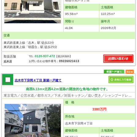
朝霞市宮戸３丁目
建物面積
土地面積
95.58ｍ²
110.25ｍ²
間取り
築年月
4LDK
2026年2月
交通
東武鉄道東上線「志木」駅 徒歩22分
東武鉄道東上線「朝霞台」駅 徒歩25分
0120-937-472
取扱店舗
TEL :
【通話料無料】
09226021613
お問い合わせ物件番号：
志木店
志木市下宗岡４丁目 新築一戸建て
南西6.13ｍ×北西4.2ｍ道路の開放的な角地の物件です。
東京電力／公営水道／都市ガス／下水／対面キッチン／追い焚き／シャンプードレッサー／浴室換気乾燥機／ウォシュレット／システムキッチン／浄水器／床下収納／ウォークインクローゼット／フローリング／クローゼット／バリアフリー／住宅性能評価付き／設計住宅性能評価付／建設住宅性能評価付／フラット35適合証明書／長期優良住宅
価 格
3380万円
所在地
志木市下宗岡４丁目
建物面積
土地面積