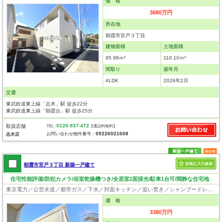
価 格
3680万円
所在地
朝霞市宮戸３丁目
建物面積
土地面積
95.98ｍ²
110.10ｍ²
間取り
築年月
4LDK
2026年2月
交通
東武鉄道東上線「志木」駅 徒歩22分
東武鉄道東上線「朝霞台」駅 徒歩25分
0120-937-472
取扱店舗
TEL :
【通話料無料】
09226021608
お問い合わせ物件番号：
志木店
朝霞市宮戸３丁目 新築一戸建て
住宅性能評価/防犯カメラ/浴室乾燥機つき/全居室2面採光/駐車1台可/閑静な住宅地
東京電力／公営水道／都市ガス／下水／対面キッチン／追い焚き／シャンプードレッサー／浴室換気乾燥機／ウォシュレット／システムキッチン／浄水器／床下収納／フローリング／クローゼット／住宅性能評価付き
価 格
3380万円