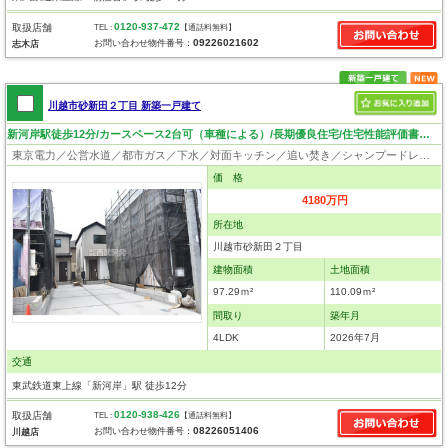
0120-937-472
取扱店舗
TEL :
【通話料無料】
09226021602
お問い合わせ物件番号：
志木店
川越市砂新田２丁目 新築一戸建て
新河岸駅徒歩12分/カースペース2台可（車種による）/長期優良住宅/住宅性能評価書取得物件/6ｍ公道面
東京電力／公営水道／都市ガス／下水／対面キッチン／追い焚き／シャンプードレッサー／浴室換気乾燥機／ウォシュレット／システムキッチン／浄水器／ウォークインクローゼット／フローリング／クローゼット／バリアフリー／住宅性能評価付き／設計住宅性能評価付／建設住宅性能評価付／長期優良住宅
価 格
4180万円
所在地
川越市砂新田２丁目
建物面積
土地面積
97.29ｍ²
110.09ｍ²
間取り
築年月
4LDK
2026年7月
交通
東武鉄道東上線「新河岸」駅 徒歩12分
0120-938-426
取扱店舗
TEL :
【通話料無料】
08226051406
お問い合わせ物件番号：
川越店