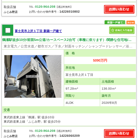
0120-964-208
取扱店舗
TEL :
【通話料無料】
14226010802
お問い合わせ物件番号：
ふじみ野店
富士見市上沢１丁目 新築一戸建て
鶴瀬駅徒歩10分/前面5m公道/カースペース2台可（車種に依ります）/閑静な住宅地/住環境良好
東京電力／公営水道／都市ガス／下水／対面キッチン／シャンプードレッサー／浴室換気乾燥機／ウォシュレット／システムキッチン／床下収納／フローリング／クローゼット／設計住宅性能評価付／建設住宅性能評価付／長期優良住宅
価 格
5090万円
所在地
富士見市上沢１丁目
建物面積
土地面積
97.29ｍ²
136.00ｍ²
間取り
築年月
4LDK
2026年8月
交通
東武鉄道東上線「鶴瀬」駅 徒歩10分
東武鉄道東上線「ふじみ野」駅 徒歩25分
0120-964-208
取扱店舗
TEL :
【通話料無料】
14226060209
お問い合わせ物件番号：
ふじみ野店