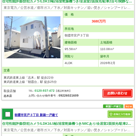
住宅性能評価/防犯カメラ/LDK19帖/浴室乾燥機つき/全居室2面採光/駐車2台可/閑静な住宅地
東京電力／公営水道／都市ガス／下水／対面キッチン／追い焚き／シャンプードレッサー／浴室換気乾燥機／ウォシュレット／システムキッチン／浄水器／床下収納／フローリング／クローゼット／住宅性能評価付き
価 格
3680万円
所在地
朝霞市宮戸３丁目
建物面積
土地面積
95.58ｍ²
110.08ｍ²
間取り
築年月
4LDK
2026年2月
交通
東武鉄道東上線「志木」駅 徒歩22分
東武鉄道東上線「朝霞台」駅 徒歩25分
0120-937-472
取扱店舗
TEL :
【通話料無料】
09226021609
お問い合わせ物件番号：
志木店
朝霞市宮戸３丁目 新築一戸建て
住宅性能評価/防犯カメラ/LDK16.5帖/浴室乾燥機つき/WICあり/全居室2面採光/駐車2台可/閑静な住宅地
東京電力／公営水道／都市ガス／下水／対面キッチン／追い焚き／シャンプードレッサー／浴室換気乾燥機／ウォシュレット／システムキッチン／浄水器／床下収納／ウォークインクローゼット／フローリング／クローゼット／住宅性能評価付き