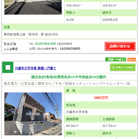
100.44ｍ²
116.91ｍ²
間取り
築年月
3LDK
2026年4月
交通
東武鉄道東上線「新河岸」駅 徒歩19分
0120-964-208
取扱店舗
TEL :
【通話料無料】
14226010805
お問い合わせ物件番号：
ふじみ野店
川越市大字寺尾 新築一戸建て
陽当良好/角地/住環境良好/小中学校徒歩10分圏内
東京電力／公営水道／都市ガス／下水／対面キッチン／シャンプードレッサー／浴室換気乾燥機／ウォシュレット／システムキッチン／床下収納／フローリング／クローゼット／設計住宅性能評価付／建設住宅性能評価付
価 格
3480万円
所在地
川越市大字寺尾
建物面積
土地面積
95.58ｍ²
117.53ｍ²
間取り
築年月