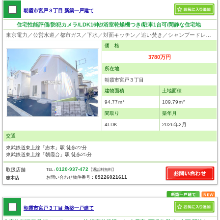
朝霞市宮戸３丁目 新築一戸建て
住宅性能評価/防犯カメラ/LDK16帖/浴室乾燥機つき/駐車1台可/閑静な住宅地
東京電力／公営水道／都市ガス／下水／対面キッチン／追い焚き／シャンプードレッサー／浴室換気乾燥機／ウォシュレット／システムキッチン／浄水器／床下収納／フローリング／クローゼット／住宅性能評価付き
価 格
3780万円
所在地
朝霞市宮戸３丁目
建物面積
土地面積
94.77ｍ²
109.79ｍ²
間取り
築年月
4LDK
2026年2月
交通
東武鉄道東上線「志木」駅 徒歩22分
東武鉄道東上線「朝霞台」駅 徒歩25分
0120-937-472
取扱店舗
TEL :
【通話料無料】
09226021611
お問い合わせ物件番号：
志木店
朝霞市宮戸３丁目 新築一戸建て