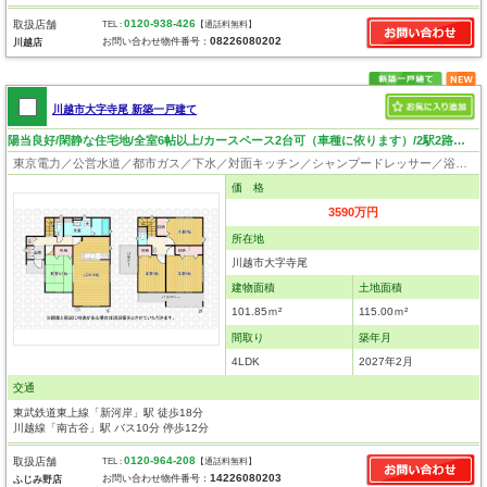
0120-938-426
取扱店舗
TEL :
【通話料無料】
08226080202
お問い合わせ物件番号：
川越店
川越市大字寺尾 新築一戸建て
陽当良好/閑静な住宅地/全室6帖以上/カースペース2台可（車種に依ります）/2駅2路線利用可
東京電力／公営水道／都市ガス／下水／対面キッチン／シャンプードレッサー／浴室換気乾燥機／ウォシュレット／システムキッチン／食器洗浄乾燥器／浄水器／フローリング／クローゼット
価 格
3590万円
所在地
川越市大字寺尾
建物面積
土地面積
101.85ｍ²
115.00ｍ²
間取り
築年月
4LDK
2027年2月
交通
東武鉄道東上線「新河岸」駅 徒歩18分
川越線「南古谷」駅 バス10分 停歩12分
0120-964-208
取扱店舗
TEL :
【通話料無料】
14226080203
お問い合わせ物件番号：
ふじみ野店