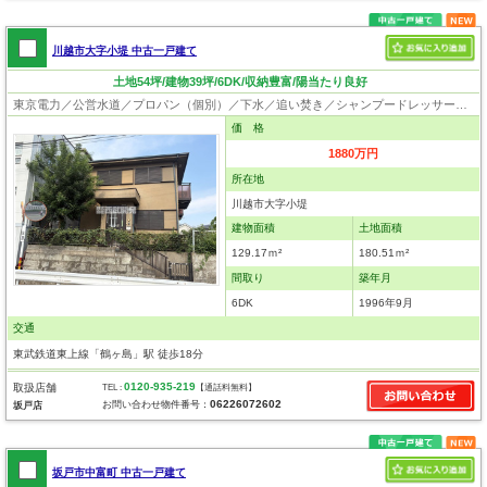
川越市大字小堤 中古一戸建て
土地54坪/建物39坪/6DK/収納豊富/陽当たり良好
東京電力／公営水道／プロパン（個別）／下水／追い焚き／シャンプードレッサー／ウォシュレット／システムキッチン／フローリング／クローゼット
価 格
1880万円
所在地
川越市大字小堤
建物面積
土地面積
129.17ｍ²
180.51ｍ²
間取り
築年月
6DK
1996年9月
交通
東武鉄道東上線「鶴ヶ島」駅 徒歩18分
0120-935-219
取扱店舗
TEL :
【通話料無料】
06226072602
お問い合わせ物件番号：
坂戸店
坂戸市中富町 中古一戸建て