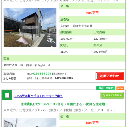
価 格
4090万円
所在地
入間郡 三芳町大字北永井
建物面積
土地面積
103.61ｍ²
122.40ｍ²
間取り
築年月
3LDK
2026年6月
交通
東武鉄道東上線「鶴瀬」駅 徒歩25分
0120-964-208
取扱店舗
TEL :
【通話料無料】
14226042307
お問い合わせ物件番号：
ふじみ野店
ふじみ野市桜ケ丘３丁目 中古一戸建て
住環境良好/カースペース2台可（車種による）/閑静な住宅地
東京電力／公営水道／プロパン（個別）／浄化槽（個別）／出窓／クローゼット
価 格
1599万円