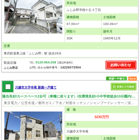
所在地
ふじみ野市桜ケ丘３丁目
建物面積
土地面積
67.06ｍ²
100.09ｍ²
間取り
築年月
3DK
1985年12月
交通
東武鉄道東上線「ふじみ野」駅 徒歩28分
0120-964-208
取扱店舗
TEL :
【通話料無料】
14226072904
お問い合わせ物件番号：
ふじみ野店
川越市大字寺尾 新築一戸建て
陽当良好/カースペース2台可（車種に依ります）/住環境良好/小中学校徒歩10分圏内/収納豊富
東京電力／公営水道／都市ガス／下水／対面キッチン／シャンプードレッサー／浴室換気乾燥機／ウォシュレット／システムキッチン／床下収納／ウォークインクローゼット／フローリング／クローゼット／設計住宅性能評価付／建設住宅性能評価付
価 格
3230万円
所在地
川越市大字寺尾
建物面積
土地面積