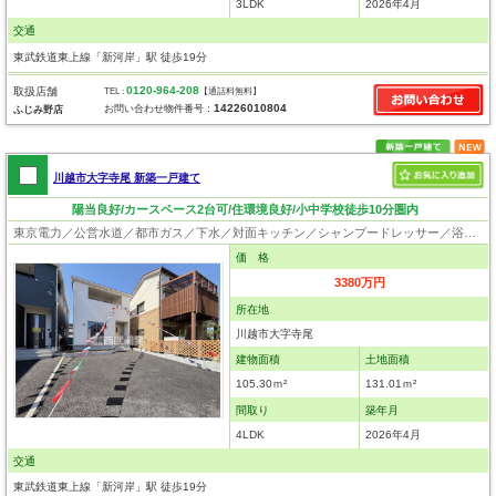
3LDK
2026年4月
交通
東武鉄道東上線「新河岸」駅 徒歩19分
0120-964-208
取扱店舗
TEL :
【通話料無料】
14226010804
お問い合わせ物件番号：
ふじみ野店
川越市大字寺尾 新築一戸建て
陽当良好/カースペース2台可/住環境良好/小中学校徒歩10分圏内
東京電力／公営水道／都市ガス／下水／対面キッチン／シャンプードレッサー／浴室換気乾燥機／ウォシュレット／システムキッチン／床下収納／フローリング／クローゼット／設計住宅性能評価付／建設住宅性能評価付
価 格
3380万円
所在地
川越市大字寺尾
建物面積
土地面積
105.30ｍ²
131.01ｍ²
間取り
築年月
4LDK
2026年4月
交通
東武鉄道東上線「新河岸」駅 徒歩19分