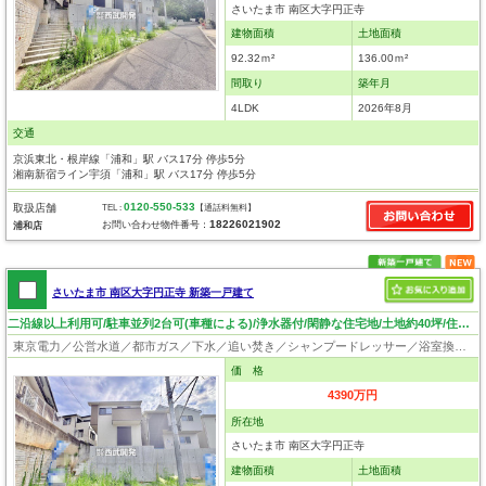
さいたま市 南区大字円正寺
建物面積
土地面積
92.32ｍ²
136.00ｍ²
間取り
築年月
4LDK
2026年8月
交通
京浜東北・根岸線「浦和」駅 バス17分 停歩5分
湘南新宿ライン宇須「浦和」駅 バス17分 停歩5分
0120-550-533
取扱店舗
TEL :
【通話料無料】
18226021902
お問い合わせ物件番号：
浦和店
さいたま市 南区大字円正寺 新築一戸建て
二沿線以上利用可/駐車並列2台可(車種による)/浄水器付/閑静な住宅地/土地約40坪/住環境・日当り良好！
東京電力／公営水道／都市ガス／下水／追い焚き／シャンプードレッサー／浴室換気乾燥機／ウォシュレット／システムキッチン／浄水器／ウォークインクローゼット／フローリング／クローゼット／バリアフリー
価 格
4390万円
所在地
さいたま市 南区大字円正寺
建物面積
土地面積