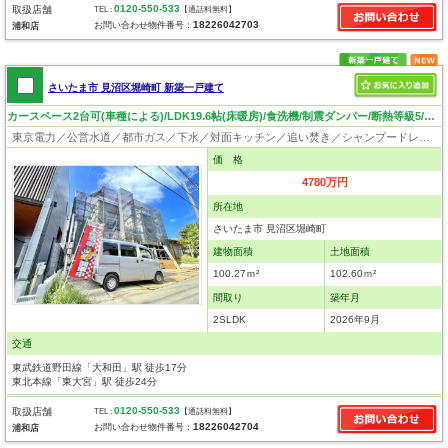
0120-550-533
取扱店舗
TEL :
【通話料無料】
18226042703
お問い合わせ物件番号：
浦和店
さいたま市 見沼区堀崎町 新築一戸建て
カースペース2台可(車種による)/LDK19.6帖(床暖房)/食洗機/制震ダンパー/断熱等級5/ロフト4.9帖/住環境良好
東京電力／公営水道／都市ガス／下水／対面キッチン／追い焚き／シャンプードレッサー／浴室換気乾燥機／ウォシュレット／システムキッチン／食器洗浄乾燥器／ウォークインクローゼット／ロフト／フローリング／床暖房／クローゼット／バリアフリー
価 格
4780万円
所在地
さいたま市 見沼区堀崎町
建物面積
土地面積
100.27ｍ²
102.60ｍ²
間取り
築年月
2SLDK
2026年9月
交通
東武鉄道野田線「大和田」駅 徒歩17分
東北本線「東大宮」駅 徒歩24分
0120-550-533
取扱店舗
TEL :
【通話料無料】
18226042704
お問い合わせ物件番号：
浦和店