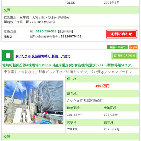
3LDK
2026年7月
交通
京浜東北・根岸線「大宮」駅 バス8分 停歩8分
川越線「指扇」駅 バス10分 停歩8分
0120-550-533
取扱店舗
TEL :
【通話料無料】
18226070406
お問い合わせ物件番号：
浦和店
さいたま市 見沼区堀崎町 新築一戸建て
堀崎町新築分譲4棟現場/LDK19.5帖(床暖房付)/食洗機/制震ダンパー/断熱等級5/ロフト4.3帖/住環境良好！
東京電力／公営水道／都市ガス／下水／対面キッチン／追い焚き／シャンプードレッサー／浴室換気乾燥機／ウォシュレット／システムキッチン／食器洗浄乾燥器／ウォークインクローゼット／ロフト／フローリング／床暖房／クローゼット／バリアフリー／制震構造
価 格
3980万円
所在地
さいたま市 見沼区堀崎町
建物面積
土地面積
101.43ｍ²
103.98ｍ²
間取り
築年月
2SLDK
2026年9月
交通