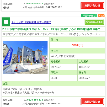
0120-550-533
取扱店舗
TEL :
【通話料無料】
18226051102
お問い合わせ物件番号：
浦和店
さいたま市 北区別所町 中古一戸建て
ＺＥＨ水準の家/長期優良住宅/カースペース2台可(車種による)/LDK18帖/南東道路で日当良好/いつでも見学可
東京電力／公営水道／都市ガス／下水／対面キッチン／追い焚き／シャンプードレッサー／浴室換気乾燥機／ウォシュレット／システムキッチン／フローリング／クローゼット／バリアフリー／長期優良住宅
価 格
3980万円
所在地
さいたま市 北区別所町
建物面積
土地面積
99.78ｍ²
100.21ｍ²
間取り
築年月
3LDK
2025年7月
交通
高崎線「宮原」駅 バス19分 停歩3分
京浜東北・根岸線「大宮」駅 バス38分 停歩9分
0120-550-533
取扱店舗
TEL :
【通話料無料】
18226051101
お問い合わせ物件番号：
浦和店