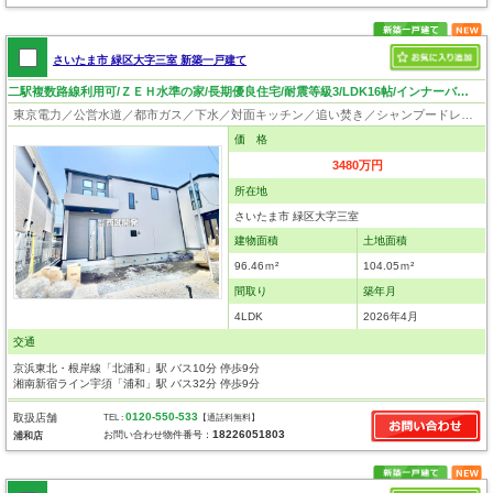
さいたま市 緑区大字三室 新築一戸建て
二駅複数路線利用可/ＺＥＨ水準の家/長期優良住宅/耐震等級3/LDK16帖/インナーバルコニー/いつでも見学可！
東京電力／公営水道／都市ガス／下水／対面キッチン／追い焚き／シャンプードレッサー／浴室換気乾燥機／ウォシュレット／システムキッチン／浄水器／床下収納／ウォークインクローゼット／フローリング／クローゼット／バリアフリー／住宅性能評価付き／設計住宅性能評価付／建設住宅性能評価付／長期優良住宅
価 格
3480万円
所在地
さいたま市 緑区大字三室
建物面積
土地面積
96.46ｍ²
104.05ｍ²
間取り
築年月
4LDK
2026年4月
交通
京浜東北・根岸線「北浦和」駅 バス10分 停歩9分
湘南新宿ライン宇須「浦和」駅 バス32分 停歩9分
0120-550-533
取扱店舗
TEL :
【通話料無料】
18226051803
お問い合わせ物件番号：
浦和店