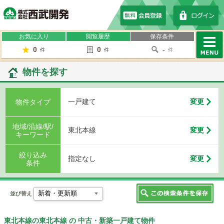
株式会社西武開発
お気に入り
閲覧履歴
保存条件
0
0
-
件
件
件
MENU
物件を探す
一戸建て
変更
物件タイプ
地域/沿線/駅/
東北本線
変更
キーワード
絞り込み
指定なし
変更
条件
並び替え
東北本線の東北本線 の 中古・新築一戸建て物件