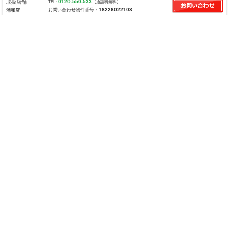
0120-550-533
取扱店舗
TEL :
【通話料無料】
18226022103
お問い合わせ物件番号：
浦和店
さいたま市 桜区大字下大久保 新築一戸建て
全10棟開発現場/カースペース2台可(車種による)/二沿線利用可/収納豊富/完成済みなのでいつでも見学可！
東京電力／公営水道／都市ガス／下水／対面キッチン／追い焚き／シャンプードレッサー／浴室換気乾燥機／ウォシュレット／システムキッチン／浄水器／フローリング／クローゼット／バリアフリー
価 格
3790万円
所在地
さいたま市 桜区大字下大久保
建物面積
土地面積
90.67ｍ²
100.00ｍ²
間取り
築年月
3LDK
2025年9月
交通
京浜東北・根岸線「浦和」駅 バス31分 停歩3分
埼京線「与野本町」駅 徒歩43分
0120-550-533
取扱店舗
TEL :
【通話料無料】
18225102506
お問い合わせ物件番号：
浦和店