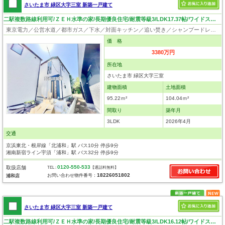
さいたま市 緑区大字三室 新築一戸建て
二駅複数路線利用可/ＺＥＨ水準の家/長期優良住宅/耐震等級3/LDK17.37帖/ワイドスパンバルコニー/見学可！
東京電力／公営水道／都市ガス／下水／対面キッチン／追い焚き／シャンプードレッサー／浴室換気乾燥機／ウォシュレット／システムキッチン／浄水器／床下収納／ウォークインクローゼット／フローリング／クローゼット／バリアフリー／住宅性能評価付き／設計住宅性能評価付／建設住宅性能評価付／長期優良住宅
価 格
3380万円
所在地
さいたま市 緑区大字三室
建物面積
土地面積
95.22ｍ²
104.04ｍ²
間取り
築年月
3LDK
2026年4月
交通
京浜東北・根岸線「北浦和」駅 バス10分 停歩9分
湘南新宿ライン宇須「浦和」駅 バス32分 停歩9分
0120-550-533
取扱店舗
TEL :
【通話料無料】
18226051802
お問い合わせ物件番号：
浦和店
さいたま市 緑区大字三室 新築一戸建て
二駅複数路線利用可/ＺＥＨ水準の家/長期優良住宅/耐震等級3/LDK16.12帖/ワイドスパンバルコニー/見学可！