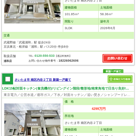
さいたま市 南区内谷２丁目
建物面積
土地面積
101.85ｍ²
58.36ｍ²
間取り
築年月
3LDK
2026年6月
交通
武蔵野線「武蔵浦和」駅 徒歩24分
京浜東北・根岸線「浦和」駅 バス20分 停歩8分
0120-550-533
取扱店舗
TEL :
【通話料無料】
18226062606
お問い合わせ物件番号：
浦和店
さいたま市 南区内谷２丁目 新築一戸建て
LDK15帖対面キッチン(食洗機付)/リビングイン階段/整形地/南東角地で日当り良好/収納豊富/いつでも見学可！
東京電力／公営水道／都市ガス／下水／対面キッチン／追い焚き／シャンプードレッサー／浴室換気乾燥機／ウォシュレット／システムキッチン／食器洗浄乾燥器／浄水器／フローリング／クローゼット／バリアフリー
価 格
4299万円
所在地
さいたま市 南区内谷２丁目
建物面積
土地面積