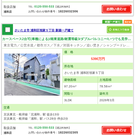
0120-550-533
取扱店舗
TEL :
【通話料無料】
18226032306
お問い合わせ物件番号：
浦和店
さいたま市 浦和区領家５丁目 新築一戸建て
カースペース2台可(車種による)/南東道路/耐震等級3/ダブルバルコニー/いつでも見学可！
東京電力／公営水道／都市ガス／下水／対面キッチン／追い焚き／シャンプードレッサー／浴室換気乾燥機／ウォシュレット／システムキッチン／浄水器／フローリング／クローゼット／バリアフリー／住宅性能評価付き／設計住宅性能評価付／建設住宅性能評価付
価 格
5390万円
所在地
さいたま市 浦和区領家５丁目
建物面積
土地面積
97.20ｍ²
78.58ｍ²
間取り
築年月
3LDK
2026年3月
交通
京浜東北・根岸線「北浦和」駅 徒歩13分
京浜東北・根岸線「浦和」駅 バス28分 停歩2分
0120-550-533
取扱店舗
TEL :
【通話料無料】
18226032305
お問い合わせ物件番号：
浦和店