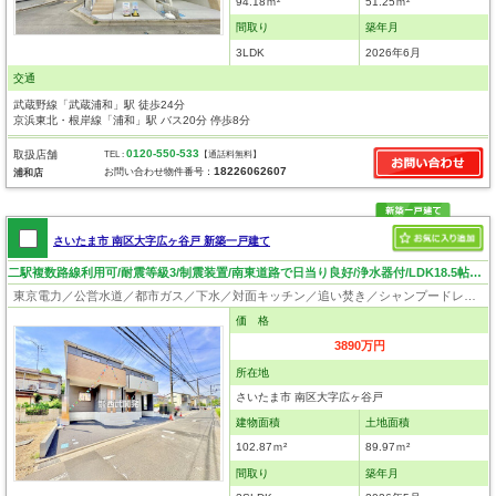
94.18ｍ²
51.25ｍ²
間取り
築年月
3LDK
2026年6月
交通
武蔵野線「武蔵浦和」駅 徒歩24分
京浜東北・根岸線「浦和」駅 バス20分 停歩8分
0120-550-533
取扱店舗
TEL :
【通話料無料】
18226062607
お問い合わせ物件番号：
浦和店
さいたま市 南区大字広ヶ谷戸 新築一戸建て
二駅複数路線利用可/耐震等級3/制震装置/南東道路で日当り良好/浄水器付/LDK18.5帖/いつでも見学可！
東京電力／公営水道／都市ガス／下水／対面キッチン／追い焚き／シャンプードレッサー／浴室換気乾燥機／ウォシュレット／システムキッチン／浄水器／フローリング／クローゼット／バリアフリー／住宅性能評価付き／制震構造／設計住宅性能評価付／建設住宅性能評価付
価 格
3890万円
所在地
さいたま市 南区大字広ヶ谷戸
建物面積
土地面積
102.87ｍ²
89.97ｍ²
間取り
築年月