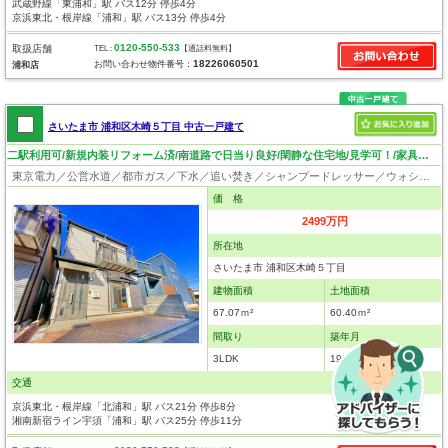
武蔵野線「東浦和」駅 バス12分 停歩4分
京浜東北・根岸線「浦和」駅 バス13分 停歩4分
0120-550-533
取扱店舗
TEL :
【通話料無料】
18226060501
お問い合わせ物件番号：
浦和店
さいたま市 浦和区木崎５丁目 中古一戸建て
二駅利用可/新規内装リフォーム済/南道路で日当り良好/閑静な住宅地/見学可！/家具等は含まれません
東京電力／公営水道／都市ガス／下水／追い焚き／シャンプードレッサー／ウォシュレット／システムキッチン／床下収納／フローリング／クローゼット
価 格
2499万円
所在地
さいたま市 浦和区木崎５丁目
建物面積
土地面積
67.07ｍ²
60.40ｍ²
間取り
築年月
3LDK
1999年12月
交通
京浜東北・根岸線「北浦和」駅 バス21分 停歩8分
湘南新宿ライン宇須「浦和」駅 バス25分 停歩11分