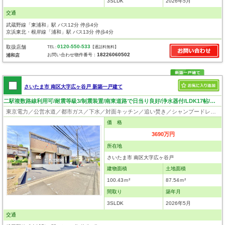
3SLDK
2026年5月
交通
武蔵野線「東浦和」駅 バス12分 停歩4分
京浜東北・根岸線「浦和」駅 バス13分 停歩4分
0120-550-533
取扱店舗
TEL :
【通話料無料】
18226060502
お問い合わせ物件番号：
浦和店
さいたま市 南区大字広ヶ谷戸 新築一戸建て
二駅複数路線利用可/耐震等級3/制震装置/南東道路で日当り良好/浄水器付/LDK17帖/いつでも見学可！
東京電力／公営水道／都市ガス／下水／対面キッチン／追い焚き／シャンプードレッサー／浴室換気乾燥機／ウォシュレット／システムキッチン／浄水器／フローリング／クローゼット／バリアフリー／住宅性能評価付き／制震構造／設計住宅性能評価付／建設住宅性能評価付
価 格
3690万円
所在地
さいたま市 南区大字広ヶ谷戸
建物面積
土地面積
100.43ｍ²
87.54ｍ²
間取り
築年月
3SLDK
2026年5月
交通