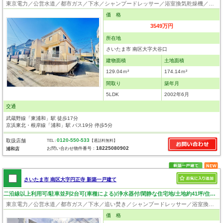
東京電力／公営水道／都市ガス／下水／シャンプードレッサー／浴室換気乾燥機／ウォシュレット／システムキッチン／食器洗浄乾燥器／出窓／フローリング／クローゼット
価 格
3549万円
所在地
さいたま市 南区大字大谷口
建物面積
土地面積
129.04ｍ²
174.14ｍ²
間取り
築年月
5LDK
2002年6月
交通
武蔵野線「東浦和」駅 徒歩17分
京浜東北・根岸線「浦和」駅 バス19分 停歩5分
0120-550-533
取扱店舗
TEL :
【通話料無料】
18225080902
お問い合わせ物件番号：
浦和店
さいたま市 南区大字円正寺 新築一戸建て
二沿線以上利用可/駐車並列2台可(車種による)/浄水器付/閑静な住宅地/土地約41坪/住環境・日当り良好！
東京電力／公営水道／都市ガス／下水／追い焚き／シャンプードレッサー／浴室換気乾燥機／ウォシュレット／システムキッチン／浄水器／フローリング／クローゼット／バリアフリー
価 格