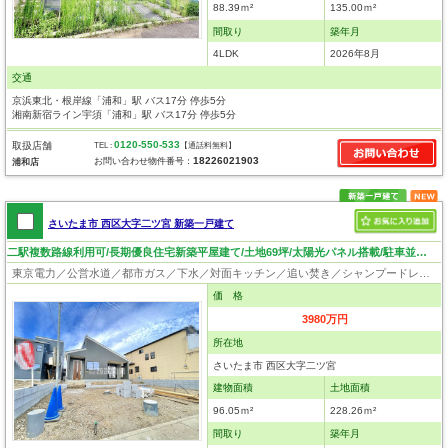
88.39ｍ²
135.00ｍ²
間取り
築年月
4LDK
2026年8月
交通
京浜東北・根岸線「浦和」駅 バス17分 停歩5分
湘南新宿ライン宇須「浦和」駅 バス17分 停歩5分
0120-550-533
取扱店舗
TEL :
【通話料無料】
18226021903
お問い合わせ物件番号：
浦和店
さいたま市 西区大字二ツ宮 新築一戸建て
二駅複数路線利用可/長期優良住宅新築平屋建て/土地69坪/太陽光パネル搭載/駐車並列2台可/日当り良好！
東京電力／公営水道／都市ガス／下水／対面キッチン／追い焚き／シャンプードレッサー／浴室換気乾燥機／ウォシュレット／システムキッチン／浄水器／床下収納／ウォークインクローゼット／フローリング／クローゼット／バリアフリー／住宅性能評価付き／太陽光発電システム／設計住宅性能評価付／建設住宅性能評価付／長期優良住宅
価 格
3980万円
所在地
さいたま市 西区大字二ツ宮
建物面積
土地面積
96.05ｍ²
228.26ｍ²
間取り
築年月