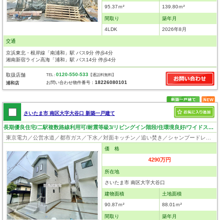
95.37ｍ²
139.80ｍ²
間取り
築年月
4LDK
2026年8月
交通
京浜東北・根岸線「南浦和」駅 バス9分 停歩4分
湘南新宿ライン高海「浦和」駅 バス14分 停歩4分
0120-550-533
取扱店舗
TEL :
【通話料無料】
18226080101
お問い合わせ物件番号：
浦和店
さいたま市 南区大字大谷口 新築一戸建て
長期優良住宅/二駅複数路線利用可/耐震等級3/リビングイン階段/住環境良好/ワイドスパンバルコニー！
東京電力／公営水道／都市ガス／下水／対面キッチン／追い焚き／シャンプードレッサー／浴室換気乾燥機／ウォシュレット／システムキッチン／浄水器／床下収納／フローリング／クローゼット／バリアフリー／住宅性能評価付き／設計住宅性能評価付／建設住宅性能評価付／長期優良住宅
価 格
4290万円
所在地
さいたま市 南区大字大谷口
建物面積
土地面積
90.87ｍ²
88.01ｍ²
間取り
築年月