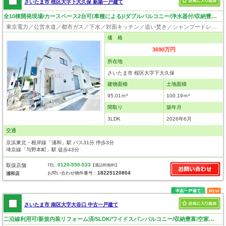
さいたま市 桜区大字下大久保 新築一戸建て
全10棟開発現場/カースペース2台可(車種による)/ダブルバルコニー/浄水器付/収納豊富/住環境・日当り良好！
東京電力／公営水道／都市ガス／下水／対面キッチン／追い焚き／シャンプードレッサー／浴室換気乾燥機／ウォシュレット／システムキッチン／浄水器／フローリング／クローゼット／バリアフリー
価 格
3690万円
所在地
さいたま市 桜区大字下大久保
建物面積
土地面積
95.01ｍ²
100.19ｍ²
間取り
築年月
3LDK
2026年6月
交通
京浜東北・根岸線「浦和」駅 バス31分 停歩3分
埼京線「与野本町」駅 徒歩43分
0120-550-533
取扱店舗
TEL :
【通話料無料】
18225120804
お問い合わせ物件番号：
浦和店
さいたま市 南区大字大谷口 中古一戸建て
二沿線利用可/新規内装リフォーム済/5LDK/ワイドスパンバルコニー/収納豊富/空家なのでいつでも見学可！