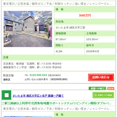
東京電力／公営水道／都市ガス／下水／対面キッチン／追い焚き／シャンプードレッサー／浴室換気乾燥機／ウォシュレット／システムキッチン／浄水器／床下収納／ウォークインクローゼット／フローリング／クローゼット／バリアフリー／住宅性能評価付き／設計住宅性能評価付／建設住宅性能評価付／長期優良住宅
価 格
3580万円
所在地
さいたま市 緑区大字三室
建物面積
土地面積
97.09ｍ²
103.56ｍ²
間取り
築年月
4LDK
2026年4月
交通
京浜東北・根岸線「北浦和」駅 バス10分 停歩9分
湘南新宿ライン宇須「浦和」駅 バス32分 停歩9分
0120-550-533
取扱店舗
TEL :
【通話料無料】
18226051801
お問い合わせ物件番号：
浦和店
さいたま市 南区大字広ヶ谷戸 新築一戸建て
二駅三路線以上利用可/北西角地/地盤サポートシステム/リビングイン階段/ダブルバルコニー/住環境良好！
東京電力／公営水道／都市ガス／下水／対面キッチン／追い焚き／シャンプードレッサー／浴室換気乾燥機／ウォシュレット／システムキッチン／フローリング／クローゼット／バリアフリー
価 格