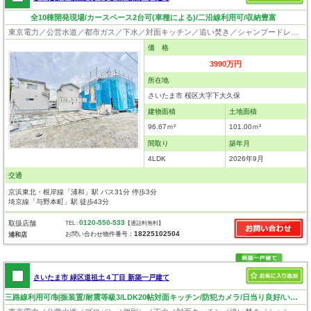
全10棟開発現場/カースペース2台可(車種による)/二沿線利用可/収納豊富
東京電力／公営水道／都市ガス／下水／対面キッチン／追い焚き／シャンプードレッサー／浴室換気乾燥機／ウォシュレット／システムキッチン／浄水器／フローリング／クローゼット／バリアフリー
価 格
3990万円
所在地
さいたま市 桜区大字下大久保
建物面積
土地面積
96.67ｍ²
101.00ｍ²
間取り
築年月
4LDK
2026年9月
交通
京浜東北・根岸線「浦和」駅 バス31分 停歩3分
埼京線「与野本町」駅 徒歩43分
0120-550-533
取扱店舗
TEL :
【通話料無料】
18225102504
お問い合わせ物件番号：
浦和店
さいたま市 緑区道祖土４丁目 新築一戸建て
三路線利用可/制振装置/耐震等級3/LDK20帖対面キッチン/防犯カメラ/日当り良好/いつでも見学可！