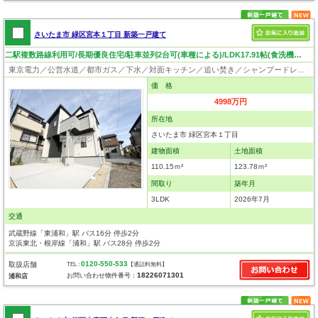
さいたま市 緑区宮本１丁目 新築一戸建て
二駅複数路線利用可/長期優良住宅/駐車並列2台可(車種による)/LDK17.91帖(食洗機付)/耐震等級3/日当り良好
東京電力／公営水道／都市ガス／下水／対面キッチン／追い焚き／シャンプードレッサー／浴室換気乾燥機／ウォシュレット／システムキッチン／食器洗浄乾燥器／床下収納／フローリング／クローゼット／バリアフリー／住宅性能評価付き／制震構造／耐震構造／設計住宅性能評価付／建設住宅性能評価付／長期優良住宅
価 格
4998万円
所在地
さいたま市 緑区宮本１丁目
建物面積
土地面積
110.15ｍ²
123.78ｍ²
間取り
築年月
3LDK
2026年7月
交通
武蔵野線「東浦和」駅 バス16分 停歩2分
京浜東北・根岸線「浦和」駅 バス28分 停歩2分
0120-550-533
取扱店舗
TEL :
【通話料無料】
18226071301
お問い合わせ物件番号：
浦和店