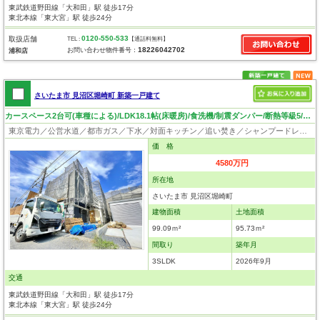
東武鉄道野田線「大和田」駅 徒歩17分
東北本線「東大宮」駅 徒歩24分
0120-550-533
取扱店舗
TEL :
【通話料無料】
18226042702
お問い合わせ物件番号：
浦和店
さいたま市 見沼区堀崎町 新築一戸建て
カースペース2台可(車種による)/LDK18.1帖(床暖房)/食洗機/制震ダンパー/断熱等級5/ロフト4.6帖/住環境良好
東京電力／公営水道／都市ガス／下水／対面キッチン／追い焚き／シャンプードレッサー／浴室換気乾燥機／ウォシュレット／システムキッチン／食器洗浄乾燥器／ロフト／フローリング／床暖房／クローゼット／バリアフリー
価 格
4580万円
所在地
さいたま市 見沼区堀崎町
建物面積
土地面積
99.09ｍ²
95.73ｍ²
間取り
築年月
3SLDK
2026年9月
交通
東武鉄道野田線「大和田」駅 徒歩17分
東北本線「東大宮」駅 徒歩24分