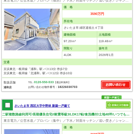
東京電力／公営水道／プロパン（個別）／下水／対面キッチン／追い焚き／シャンプードレッサー／浴室換気乾燥機／ウォシュレット／システムキッチン／床下収納／フローリング／クローゼット／バリアフリー／住宅性能評価付き／制震構造／設計住宅性能評価付／建設住宅性能評価付
価 格
3590万円
所在地
さいたま市 緑区道祖土４丁目
建物面積
土地面積
97.20ｍ²
119.48ｍ²
間取り
築年月
4LDK
2026年1月
交通
京浜東北・根岸線「浦和」駅 バス13分 停歩7分
京浜東北・根岸線「北浦和」駅 バス12分 停歩10分
0120-550-533
取扱店舗
TEL :
【通話料無料】
18226030703
お問い合わせ物件番号：
浦和店
さいたま市 西区大字中野林 新築一戸建て
二駅複数路線利用可/長期優良住宅//耐震等級3/LDK17帖/食洗機付/土地48坪/いつでも見学可
東京電力／公営水道／プロパン（集中）／下水／対面キッチン／追い焚き／シャンプードレッサー／浴室換気乾燥機／ウォシュレット／システムキッチン／食器洗浄乾燥器／床下収納／ウォークインクローゼット／フローリング／クローゼット／バリアフリー／住宅性能評価付き／制震構造／耐震構造／設計住宅性能評価付／建設住宅性能評価付／長期優良住宅
価 格