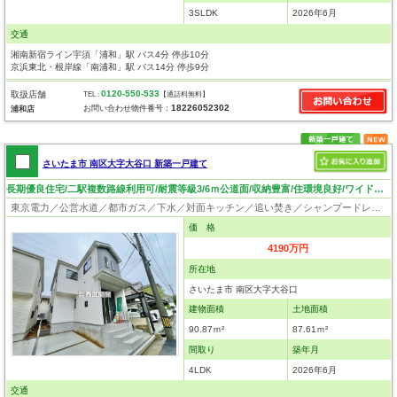
3SLDK
2026年6月
交通
湘南新宿ライン宇須「浦和」駅 バス4分 停歩10分
京浜東北・根岸線「南浦和」駅 バス14分 停歩9分
0120-550-533
取扱店舗
TEL :
【通話料無料】
18226052302
お問い合わせ物件番号：
浦和店
さいたま市 南区大字大谷口 新築一戸建て
長期優良住宅/二駅複数路線利用可/耐震等級3/6ｍ公道面/収納豊富/住環境良好/ワイドスパンバルコニー！
東京電力／公営水道／都市ガス／下水／対面キッチン／追い焚き／シャンプードレッサー／浴室換気乾燥機／ウォシュレット／システムキッチン／浄水器／床下収納／フローリング／クローゼット／バリアフリー／住宅性能評価付き／設計住宅性能評価付／建設住宅性能評価付／長期優良住宅
価 格
4190万円
所在地
さいたま市 南区大字大谷口
建物面積
土地面積
90.87ｍ²
87.61ｍ²
間取り
築年月
4LDK
2026年6月
交通