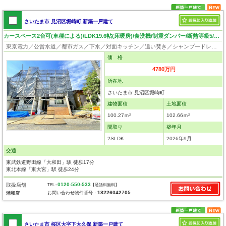
さいたま市 見沼区堀崎町 新築一戸建て
カースペース2台可(車種による)/LDK19.6帖(床暖房)/食洗機/制震ダンパー/断熱等級5/ロフト4.9帖/住環境良好
東京電力／公営水道／都市ガス／下水／対面キッチン／追い焚き／シャンプードレッサー／浴室換気乾燥機／ウォシュレット／システムキッチン／食器洗浄乾燥器／ウォークインクローゼット／ロフト／フローリング／床暖房／クローゼット／バリアフリー
価 格
4780万円
所在地
さいたま市 見沼区堀崎町
建物面積
土地面積
100.27ｍ²
102.66ｍ²
間取り
築年月
2SLDK
2026年9月
交通
東武鉄道野田線「大和田」駅 徒歩17分
東北本線「東大宮」駅 徒歩24分
0120-550-533
取扱店舗
TEL :
【通話料無料】
18226042705
お問い合わせ物件番号：
浦和店
さいたま市 桜区大字下大久保 新築一戸建て