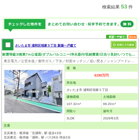
53
検索結果
件
さいたま市 浦和区領家５丁目 新築一戸建て
耐震等級3/南東7ｍ公道面/ダブルバルコニー/浄水器付/収納豊富/日当り良好/いつでも見学可！
東京電力／公営水道／都市ガス／下水／対面キッチン／追い焚き／シャンプードレッサー／浴室換気乾燥機／ウォシュレット／システムキッチン／浄水器／ウォークインクローゼット／フローリング／クローゼット／バリアフリー／住宅性能評価付き／設計住宅性能評価付／建設住宅性能評価付
価 格
6190万円
所在地
さいたま市 浦和区領家５丁目
建物面積
土地面積
107.32ｍ²
69.20ｍ²
間取り
築年月
3LDK
2026年3月
交通
京浜東北・根岸線「北浦和」駅 徒歩13分
京浜東北・根岸線「浦和」駅 バス28分 停歩2分