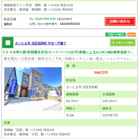
湘南新宿ライン宇須「浦和」駅 バス4分 停歩10分
京浜東北・根岸線「南浦和」駅 バス14分 停歩9分
0120-550-533
取扱店舗
TEL :
【通話料無料】
18226052301
お問い合わせ物件番号：
浦和店
さいたま市 北区別所町 中古一戸建て
ＺＥＨ水準の家/長期優良住宅/カースペース2台可(車種による)/LDK18帖/南東道路で日当良好/いつでも見学可
東京電力／公営水道／都市ガス／下水／対面キッチン／追い焚き／シャンプードレッサー／浴室換気乾燥機／ウォシュレット／システムキッチン／フローリング／クローゼット／バリアフリー／長期優良住宅
価 格
3980万円
所在地
さいたま市 北区別所町
建物面積
土地面積
99.78ｍ²
100.20ｍ²
間取り
築年月
3LDK
2025年7月
交通
高崎線「宮原」駅 バス19分 停歩3分
京浜東北・根岸線「大宮」駅 バス38分 停歩9分