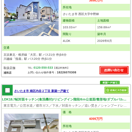
3698万円
所在地
さいたま市 西区大字中野林
建物面積
土地面積
103.03ｍ²
159.69ｍ²
間取り
築年月
4LDK
2026年6月
交通
京浜東北・根岸線「大宮」駅 バス21分 停歩6分
川越線「指扇」駅 バス20分 停歩1分
0120-550-533
取扱店舗
TEL :
【通話料無料】
18226070308
お問い合わせ物件番号：
浦和店
さいたま市 南区内谷２丁目 新築一戸建て
LDK18.7帖対面キッチン(食洗機付)/リビングイン階段/6ｍ公道面/整形地/ダブルバルコニー/いつでも見学可！
東京電力／公営水道／都市ガス／下水／対面キッチン／追い焚き／シャンプードレッサー／浴室換気乾燥機／ウォシュレット／システムキッチン／食器洗浄乾燥器／浄水器／フローリング／クローゼット／バリアフリー
価 格
4099万円
所在地