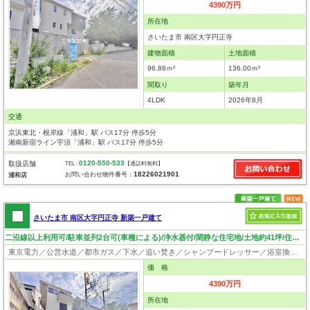
4390万円
所在地
さいたま市 南区大字円正寺
建物面積
土地面積
96.88ｍ²
136.00ｍ²
間取り
築年月
4LDK
2026年8月
交通
京浜東北・根岸線「浦和」駅 バス17分 停歩5分
湘南新宿ライン宇須「浦和」駅 バス17分 停歩5分
0120-550-533
取扱店舗
TEL :
【通話料無料】
18226021901
お問い合わせ物件番号：
浦和店
さいたま市 南区大字円正寺 新築一戸建て
二沿線以上利用可/駐車並列2台可(車種による)/浄水器付/閑静な住宅地/土地約41坪/住環境・日当り良好！
東京電力／公営水道／都市ガス／下水／追い焚き／シャンプードレッサー／浴室換気乾燥機／ウォシュレット／システムキッチン／浄水器／フローリング／クローゼット／バリアフリー
価 格
4390万円
所在地