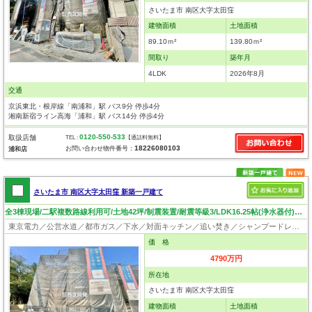
さいたま市 南区大字太田窪
建物面積
土地面積
89.10ｍ²
139.80ｍ²
間取り
築年月
4LDK
2026年8月
交通
京浜東北・根岸線「南浦和」駅 バス9分 停歩4分
湘南新宿ライン高海「浦和」駅 バス14分 停歩4分
0120-550-533
取扱店舗
TEL :
【通話料無料】
18226080103
お問い合わせ物件番号：
浦和店
さいたま市 南区大字太田窪 新築一戸建て
全3棟現場/二駅複数路線利用可/土地42坪/制震装置/耐震等級3/LDK16.25帖(浄水器付)/ワイドスパンバルコニー
東京電力／公営水道／都市ガス／下水／対面キッチン／追い焚き／シャンプードレッサー／浴室換気乾燥機／ウォシュレット／システムキッチン／浄水器／床下収納／フローリング／クローゼット／バリアフリー／住宅性能評価付き／制震構造／設計住宅性能評価付／建設住宅性能評価付
価 格
4790万円
所在地
さいたま市 南区大字太田窪
建物面積
土地面積