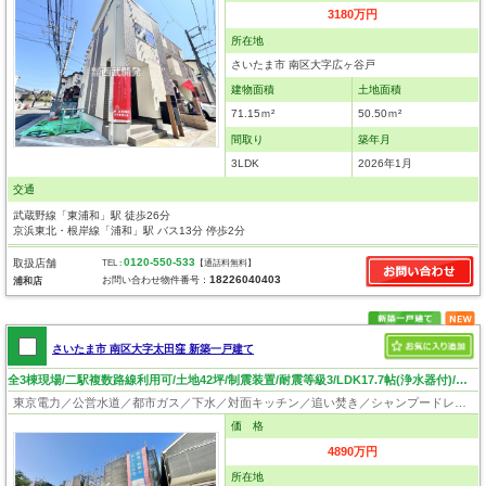
3180万円
所在地
さいたま市 南区大字広ヶ谷戸
建物面積
土地面積
71.15ｍ²
50.50ｍ²
間取り
築年月
3LDK
2026年1月
交通
武蔵野線「東浦和」駅 徒歩26分
京浜東北・根岸線「浦和」駅 バス13分 停歩2分
0120-550-533
取扱店舗
TEL :
【通話料無料】
18226040403
お問い合わせ物件番号：
浦和店
さいたま市 南区大字太田窪 新築一戸建て
全3棟現場/二駅複数路線利用可/土地42坪/制震装置/耐震等級3/LDK17.7帖(浄水器付)/カースペース2台可！
東京電力／公営水道／都市ガス／下水／対面キッチン／追い焚き／シャンプードレッサー／浴室換気乾燥機／ウォシュレット／システムキッチン／浄水器／床下収納／フローリング／クローゼット／バリアフリー／住宅性能評価付き／制震構造／設計住宅性能評価付／建設住宅性能評価付
価 格
4890万円
所在地