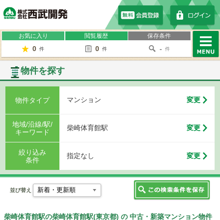
株式会社西武開発
お気に入り
閲覧履歴
保存条件
0
0
-
件
件
件
MENU
物件を探す
マンション
変更
物件タイプ
地域/沿線/駅/
柴崎体育館駅
変更
キーワード
絞り込み
指定なし
変更
条件
並び替え
柴崎体育館駅の柴崎体育館駅(東京都) の 中古・新築マンション物件