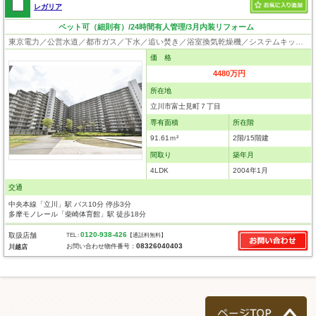
レガリア
ペット可（細則有）/24時間有人管理/3月内装リフォーム
東京電力／公営水道／都市ガス／下水／追い焚き／浴室換気乾燥機／システムキッチン／浄水器／床下収納／フローリング／クローゼット／オートロック／エレベータ／バリアフリー／ペット相談
価 格
4480万円
所在地
立川市富士見町７丁目
専有面積
所在階
91.61ｍ²
2階/15階建
間取り
築年月
4LDK
2004年1月
交通
中央本線「立川」駅 バス10分 停歩3分
多摩モノレール「柴崎体育館」駅 徒歩18分
0120-938-426
取扱店舗
TEL :
【通話料無料】
08326040403
お問い合わせ物件番号：
川越店