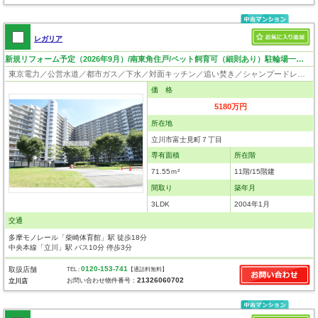
レガリア
新規リフォーム予定（2026年9月）/南東角住戸/ペット飼育可（細則あり）駐輪場一台確保（無償）
東京電力／公営水道／都市ガス／下水／対面キッチン／追い焚き／シャンプードレッサー／浴室換気乾燥機／ウォシュレット／システムキッチン／ディスポーザー／浄水器／ウォークインクローゼット／フローリング／床暖房／クローゼット／オートロック／エレベータ／駐輪場／バイク置場／外壁タイル張り／バリアフリー／角部屋／ペット相談
価 格
5180万円
所在地
立川市富士見町７丁目
専有面積
所在階
71.55ｍ²
11階/15階建
間取り
築年月
3LDK
2004年1月
交通
多摩モノレール「柴崎体育館」駅 徒歩18分
中央本線「立川」駅 バス10分 停歩3分
0120-153-741
取扱店舗
TEL :
【通話料無料】
21326060702
お問い合わせ物件番号：
立川店