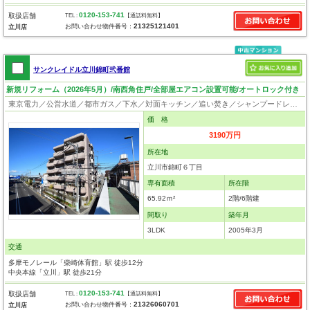
0120-153-741
取扱店舗
TEL :
【通話料無料】
21325121401
お問い合わせ物件番号：
立川店
サンクレイドル立川錦町弐番館
新規リフォーム（2026年5月）/南西角住戸/全部屋エアコン設置可能/オートロック付き
東京電力／公営水道／都市ガス／下水／対面キッチン／追い焚き／シャンプードレッサー／浴室換気乾燥機／ウォシュレット／システムキッチン／食器洗浄乾燥器／浄水器／フローリング／クローゼット／オートロック／エレベータ／駐輪場／バイク置場／外壁タイル張り／バリアフリー／角部屋
価 格
3190万円
所在地
立川市錦町６丁目
専有面積
所在階
65.92ｍ²
2階/6階建
間取り
築年月
3LDK
2005年3月
交通
多摩モノレール「柴崎体育館」駅 徒歩12分
中央本線「立川」駅 徒歩21分
0120-153-741
取扱店舗
TEL :
【通話料無料】
21326060701
お問い合わせ物件番号：
立川店