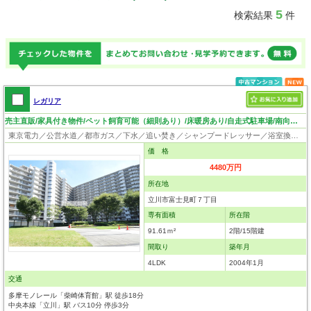
5
検索結果
件
レガリア
売主直販/家具付き物件/ペット飼育可能（細則あり）/床暖房あり/自走式駐車場/南向きの為日当たり良好
東京電力／公営水道／都市ガス／下水／追い焚き／シャンプードレッサー／浴室換気乾燥機／ウォシュレット／システムキッチン／ディスポーザー／浄水器／フローリング／床暖房／クローゼット／オートロック／エレベータ／駐輪場／バイク置場／外壁タイル張り／バリアフリー／フラット35適合証明書／ペット相談
価 格
4480万円
所在地
立川市富士見町７丁目
専有面積
所在階
91.61ｍ²
2階/15階建
間取り
築年月
4LDK
2004年1月
交通
多摩モノレール「柴崎体育館」駅 徒歩18分
中央本線「立川」駅 バス10分 停歩3分