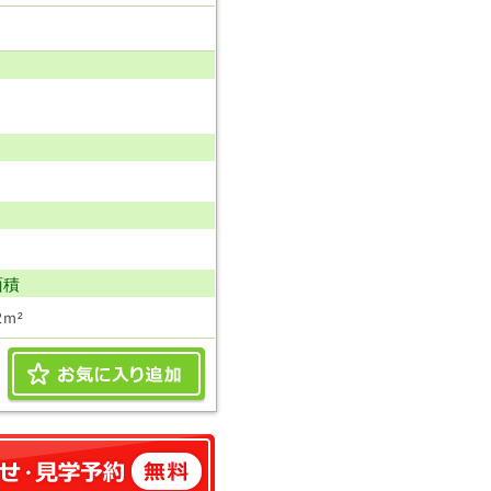
面積
2ｍ²