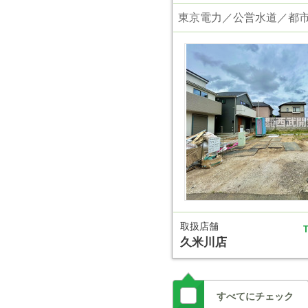
東京電力／公営水道／都
取扱店舗
T
久米川店
すべてにチェック