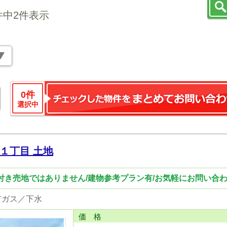
件中2件表示
0
件
選択中
１丁目 土地
件付き売地ではありません/建物参考プラン有/お気軽にお問い合
市ガス／下水
価 格