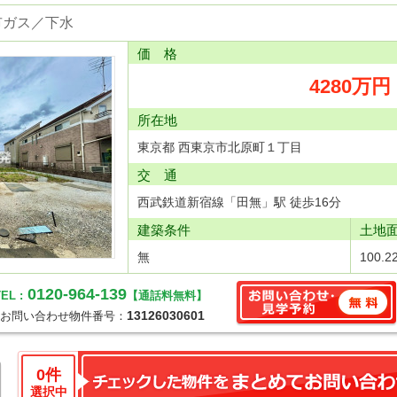
市ガス／下水
価 格
4280万円
所在地
東京都 西東京市北原町１丁目
交 通
西武鉄道新宿線「田無」駅 徒歩16分
建築条件
土地
無
100.2
0120-964-139
EL :
【通話料無料】
13126030601
お問い合わせ物件番号：
0
件
選択中