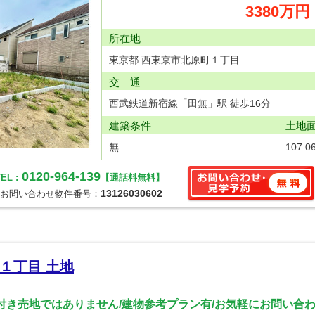
3380万円
所在地
東京都 西東京市北原町１丁目
交 通
西武鉄道新宿線「田無」駅 徒歩16分
建築条件
土地
無
107.0
0120-964-139
EL :
【通話料無料】
13126030602
お問い合わせ物件番号：
１丁目 土地
件付き売地ではありません/建物参考プラン有/お気軽にお問い合