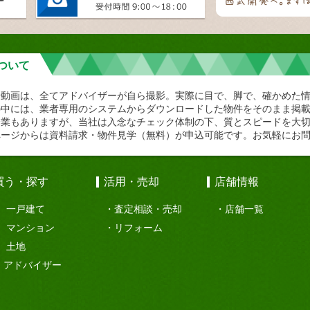
ついて
や動画は、全てアドバイザーが自ら撮影。実際に目で、脚で、確かめた
の中には、業者専用のシステムからダウンロードした物件をそのまま掲
企業もありますが、当社は入念なチェック体制の下、質とスピードを大
ページからは資料請求・物件見学（無料）が申込可能です。お気軽にお
買う・探す
活用・売却
店舗情報
一戸建て
査定相談・売却
店舗一覧
マンション
リフォーム
土地
アドバイザー