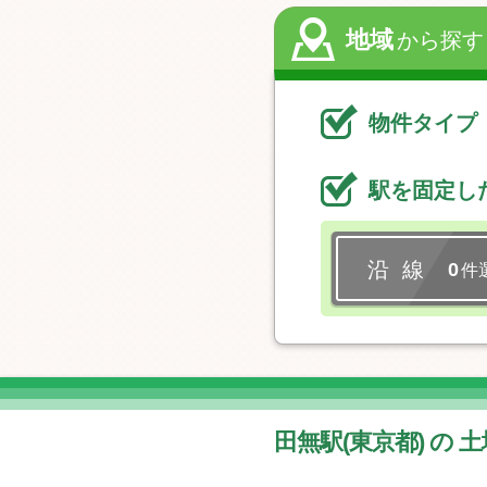
地域
から探す
物件タイプ
駅を固定し
沿 線
0
件
田無駅(東京都) の