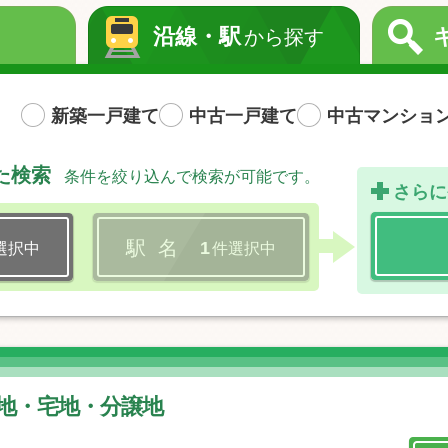
沿線・駅
から探す
新築一戸建て
中古一戸建て
中古マンショ
た検索
条件を絞り込んで検索が可能です。
さらに
駅 名
1
選択中
件選択中
 土地・宅地・分譲地