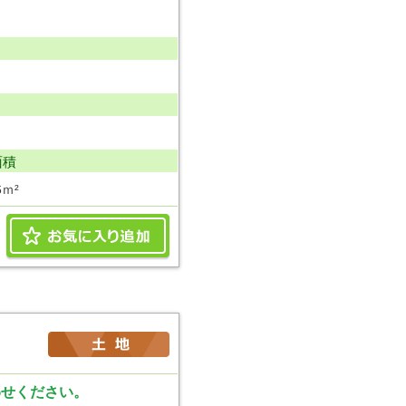
面積
6ｍ²
わせください。