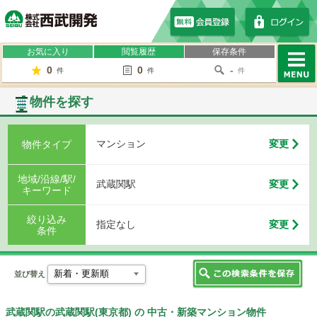
株式会社西武開発
お気に入り
閲覧履歴
保存条件
0
0
-
件
件
件
MENU
物件を探す
マンション
変更
物件タイプ
地域/沿線/駅/
武蔵関駅
変更
キーワード
絞り込み
指定なし
変更
条件
並び替え
武蔵関駅の武蔵関駅(東京都) の 中古・新築マンション物件