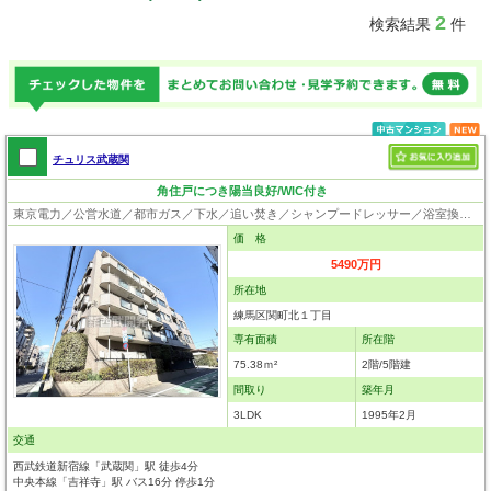
2
検索結果
件
チュリス武蔵関
角住戸につき陽当良好/WIC付き
東京電力／公営水道／都市ガス／下水／追い焚き／シャンプードレッサー／浴室換気乾燥機／ウォシュレット／システムキッチン／浄水器／ウォークインクローゼット／出窓／フローリング／クローゼット／オートロック／エレベータ／外壁タイル張り／角部屋
価 格
5490万円
所在地
練馬区関町北１丁目
専有面積
所在階
75.38ｍ²
2階/5階建
間取り
築年月
3LDK
1995年2月
交通
西武鉄道新宿線「武蔵関」駅 徒歩4分
中央本線「吉祥寺」駅 バス16分 停歩1分