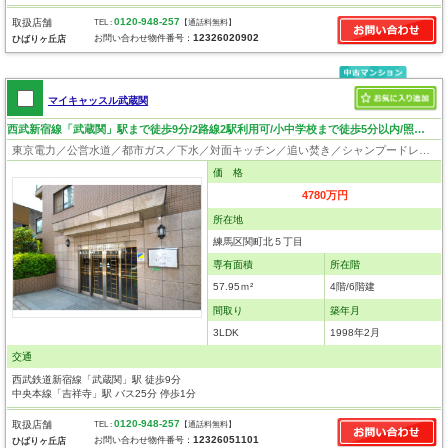
0120-948-257
取扱店舗
TEL :
【通話料無料】
12326020902
お問い合わせ物件番号：
ひばりヶ丘店
マイキャッスル武蔵関
西武新宿線「武蔵関」駅まで徒歩9分/2路線2駅利用可/小中学校まで徒歩5分以内/照明器具付き
東京電力／公営水道／都市ガス／下水／対面キッチン／追い焚き／シャンプードレッサー／浴室換気乾燥機／ウォシュレット／システムキッチン／食器洗浄乾燥器／浄水器／フローリング／クローゼット／エレベータ
価 格
4780万円
所在地
練馬区関町北５丁目
専有面積
所在階
57.95ｍ²
4階/6階建
間取り
築年月
3LDK
1998年2月
交通
西武鉄道新宿線「武蔵関」駅 徒歩9分
中央本線「吉祥寺」駅 バス25分 停歩1分
0120-948-257
取扱店舗
TEL :
【通話料無料】
12326051101
お問い合わせ物件番号：
ひばりヶ丘店