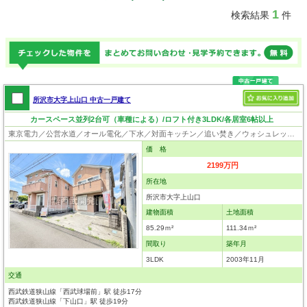
1
検索結果
件
所沢市大字上山口 中古一戸建て
カースペース並列2台可（車種による）/ロフト付き3LDK/各居室6帖以上
東京電力／公営水道／オール電化／下水／対面キッチン／追い焚き／ウォシュレット／システムキッチン／床下収納／ロフト／クローゼット
価 格
2199万円
所在地
所沢市大字上山口
建物面積
土地面積
85.29ｍ²
111.34ｍ²
間取り
築年月
3LDK
2003年11月
交通
西武鉄道狭山線「西武球場前」駅 徒歩17分
西武鉄道狭山線「下山口」駅 徒歩19分