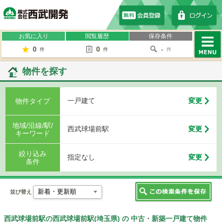
株式会社西武開発
お気に入り
閲覧履歴
保存条件
0
0
-
件
件
件
MENU
物件を探す
一戸建て
変更
物件タイプ
地域/沿線/駅/
西武球場前駅
変更
キーワード
絞り込み
指定なし
変更
条件
並び替え
西武球場前駅の西武球場前駅(埼玉県) の 中古・新築一戸建て物件