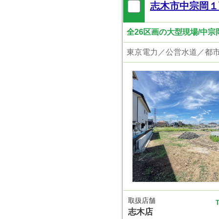
志木市中宗岡１
全26区画の大型現場/中
東京電力／公営水道／都
取扱店舗
T
志木店