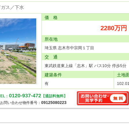
市ガス／下水
価 格
2280万円
所在地
埼玉県 志木市中宗岡１丁目
交 通
東武鉄道東上線「志木」駅 バス10分 停歩5分
建築条件
土地
有
102.0
0120-937-472
EL :
【通話料無料】
09125080223
お問い合わせ物件番号：