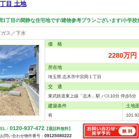
丁目 土地
宗岡1丁目の閑静な住宅地です/建物参考プランございます/小学校
市ガス／下水
価 格
2280万円
所在地
埼玉県 志木市中宗岡１丁目
交 通
東武鉄道東上線「志木」駅 バス10分 停歩5分
建築条件
土地
有
101.9
0120-937-472
EL :
【通話料無料】
09125080222
お問い合わせ物件番号：