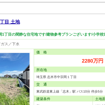
丁目 土地
宗岡1丁目の閑静な住宅地です/建物参考プランございます/小学校
市ガス／下水
価 格
2280万円
所在地
埼玉県 志木市中宗岡１丁目
交 通
東武鉄道東上線「志木」駅 バス10分 停歩5分
建築条件
土地