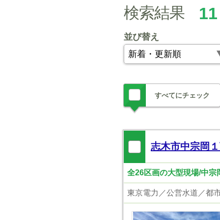
検索結果
11
並び替え
すべてにチェック
志木市中宗岡１
全26区画の大型現場/中
東京電力／公営水道／都