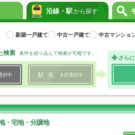
沿線・駅
から探す
新築一戸建て
中古一戸建て
中古マンショ
た検索
条件を絞り込んで検索が可能です。
さらに
駅 名
1
選択中
件選択中
 土地・宅地・分譲地