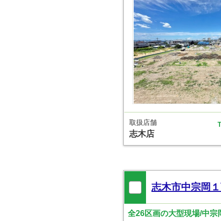
取扱店舗
T
志木店
志木市中宗岡１
全26区画の大型現場/中