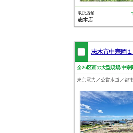
取扱店舗
T
志木店
志木市中宗岡１
全26区画の大型現場/中
東京電力／公営水道／都