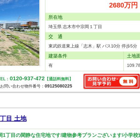
2680万円
所在地
埼玉県 志木市中宗岡１丁目
交 通
東武鉄道東上線「志木」駅 バス10分 停歩5分
建築条件
土地
有
109.7
0120-937-472
EL :
【通話料無料】
09125080225
お問い合わせ物件番号：
丁目 土地
宗岡1丁目の閑静な住宅地です/建物参考プランございます/小学校