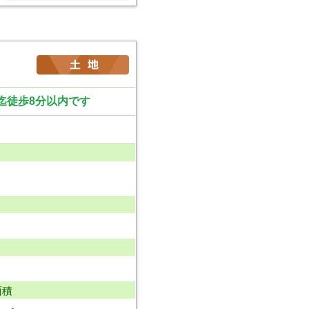
迄徒歩8分以内です
面積