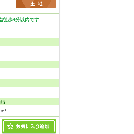
迄徒歩8分以内です
面積
2ｍ²