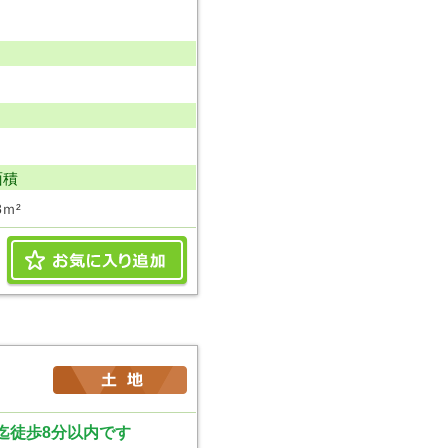
面積
8ｍ²
迄徒歩8分以内です