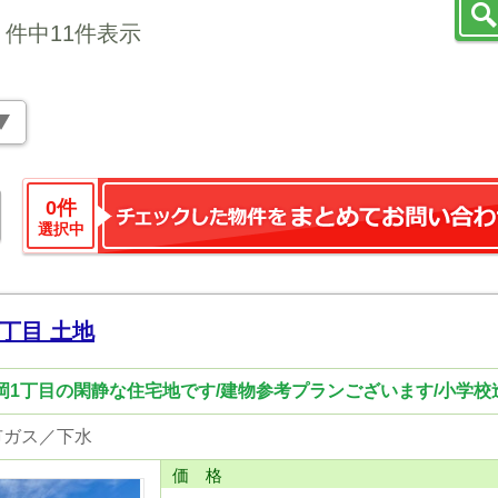
件中11件表示
0
件
選択中
丁目 土地
宗岡1丁目の閑静な住宅地です/建物参考プランございます/小学校
市ガス／下水
価 格