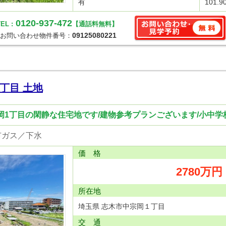
有
101.9
0120-937-472
EL :
【通話料無料】
09125080221
お問い合わせ物件番号：
丁目 土地
宗岡1丁目の閑静な住宅地です/建物参考プランございます/小中学
市ガス／下水
価 格
2780万円
所在地
埼玉県 志木市中宗岡１丁目
交 通