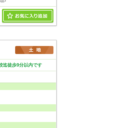
0ｍ²
校迄徒歩9分以内です