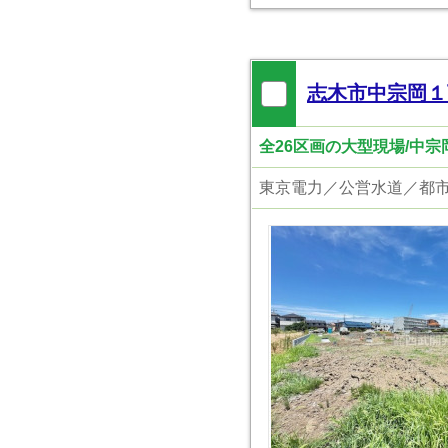
志木市中宗岡１
全26区画の大型現場/中
東京電力／公営水道／都