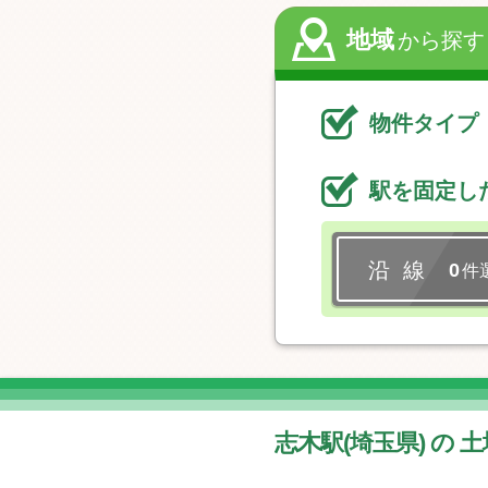
地域
から探す
物件タイプ
駅を固定し
沿 線
0
件
志木駅(埼玉県) の