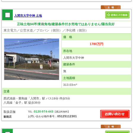
入間市大字中神 土地
正味土地94坪/東南角地/建築条件付き売地ではありません/陽当良好
東京電力／公営水道／プロパン（個別）／浄化槽（個別）
価 格
1780万円
所在地
入間市大字中神
建築条件
無
土地面積
313.03ｍ²
交通
西武池袋・豊島線「入間市」駅 バス19分 停歩5分
八高線「金子」駅 徒歩36分
0120-974-443
取扱店舗
TEL :
【通話料無料】
05125112301
お問い合わせ物件番号：
飯能店