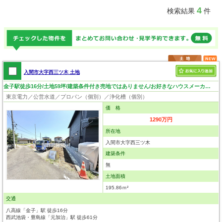
4
検索結果
件
入間市大字西三ツ木 土地
金子駅徒歩16分/土地59坪/建築条件付き売地ではありません/お好きなハウスメーカーで建築できます
東京電力／公営水道／プロパン（個別）／浄化槽（個別）
価 格
1290万円
所在地
入間市大字西三ツ木
建築条件
無
土地面積
195.86ｍ²
交通
八高線「金子」駅 徒歩16分
西武池袋・豊島線「元加治」駅 徒歩61分