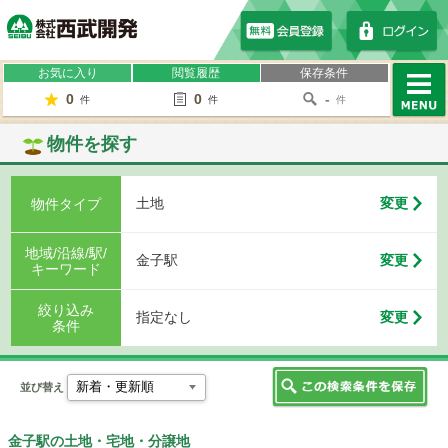
株式会社西武開発
お気に入り
閲覧履歴
保存条件
0
0
-
件
件
件
MENU
物件を探す
土地
変更
物件タイプ
地域/沿線/駅/
金子駅
変更
キーワード
絞り込み
指定なし
変更
条件
並び替え
金子駅の土地・宅地・分譲地