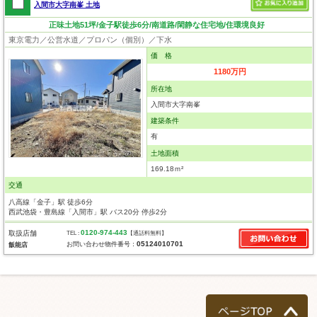
入間市大字南峯 土地
正味土地51坪/金子駅徒歩6分/南道路/閑静な住宅地/住環境良好
東京電力／公営水道／プロパン（個別）／下水
価 格
1180万円
所在地
入間市大字南峯
建築条件
有
土地面積
169.18ｍ²
交通
八高線「金子」駅 徒歩6分
西武池袋・豊島線「入間市」駅 バス20分 停歩2分
0120-974-443
取扱店舗
TEL :
【通話料無料】
05124010701
お問い合わせ物件番号：
飯能店