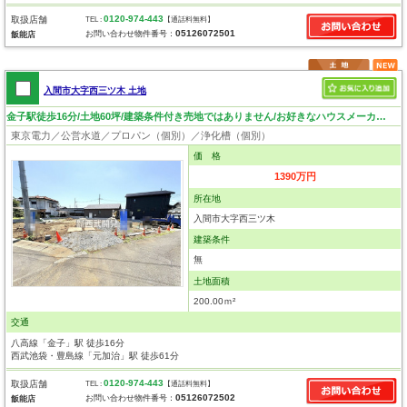
0120-974-443
取扱店舗
TEL :
【通話料無料】
05126072501
お問い合わせ物件番号：
飯能店
入間市大字西三ツ木 土地
金子駅徒歩16分/土地60坪/建築条件付き売地ではありません/お好きなハウスメーカーで建築できます
東京電力／公営水道／プロパン（個別）／浄化槽（個別）
価 格
1390万円
所在地
入間市大字西三ツ木
建築条件
無
土地面積
200.00ｍ²
交通
八高線「金子」駅 徒歩16分
西武池袋・豊島線「元加治」駅 徒歩61分
0120-974-443
取扱店舗
TEL :
【通話料無料】
05126072502
お問い合わせ物件番号：
飯能店