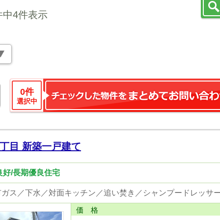
件中4件表示
0
件
選択中
丁目 新築一戸建て
り良好/長期優良住宅
価 格