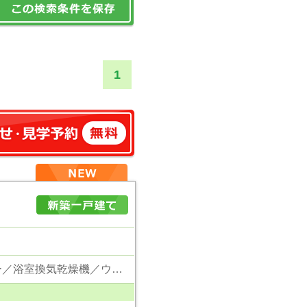
1
東京電力／公営水道／都市ガス／下水／対面キッチン／追い焚き／シャンプードレッサー／浴室換気乾燥機／ウォシュレット／システムキッチン／食器洗浄乾燥器／浄水器／床下収納／フローリング／クローゼット／バリアフリー／住宅性能評価付き／設計住宅性能評価付／建設住宅性能評価付／フラット35適合証明書／長期優良住宅