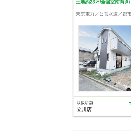
土地約28坪/全居室南向き
取扱店舗
T
立川店