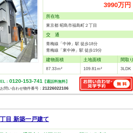
3990万円
所在地
東京都 昭島市福島町２丁目
交 通
青梅線「中神」駅 徒歩18分
青梅線「東中神」駅 徒歩19分
建物面積
土地面積
間取
87.33ｍ²
109.81ｍ²
3LDK
0120-153-741
EL :
【通話料無料】
21226022106
お問い合わせ物件番号：
丁目 新築一戸建て