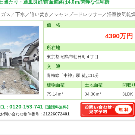
/日当たり・通風良好/前面道路は4.0ｍ/閑静な住宅街
価 格
4390万円
所在地
東京都 昭島市朝日町４丁目
交 通
青梅線「中神」駅 徒歩11分
建物面積
土地面積
間取
75.14ｍ²
94.36ｍ²
3LDK
0120-153-741
EL :
【通話料無料】
21226072401
お問い合わせ物件番号：