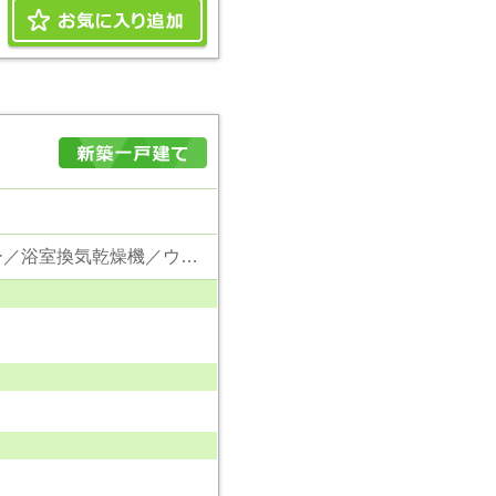
東京電力／公営水道／都市ガス／下水／対面キッチン／追い焚き／シャンプードレッサー／浴室換気乾燥機／ウォシュレット／システムキッチン／食器洗浄乾燥器／浄水器／床下収納／フローリング／クローゼット／フラット35適合証明書