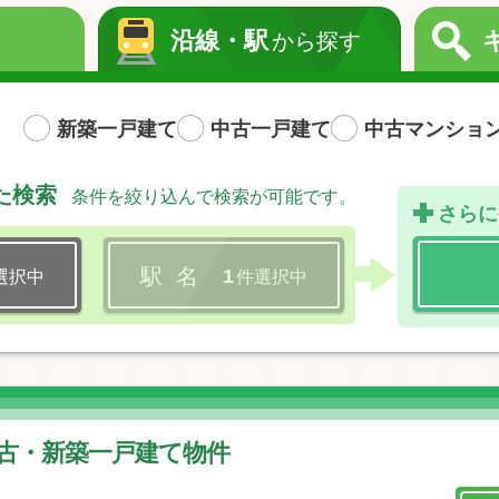
沿線・駅
から探す
新築一戸建て
中古一戸建て
中古マンショ
た検索
条件を絞り込んで検索が可能です。
さらに
駅 名
1
選択中
件選択中
 中古・新築一戸建て物件