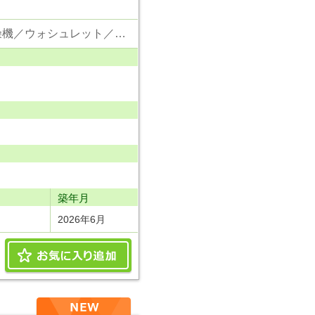
東京電力／公営水道／都市ガス／下水／追い焚き／シャンプードレッサー／浴室換気乾燥機／ウォシュレット／システムキッチン／食器洗浄乾燥器／浄水器／床下収納／フローリング／クローゼット／住宅性能評価付き／耐震構造／建設住宅性能評価付／フラット35適合証明書
り
築年月
2026年6月