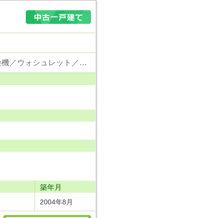
東京電力／公営水道／都市ガス／下水／追い焚き／シャンプードレッサー／浴室換気乾燥機／ウォシュレット／システムキッチン／床下収納／ウォークインクローゼット／出窓／フローリング／クローゼット／屋根裏収納
り
築年月
2004年8月