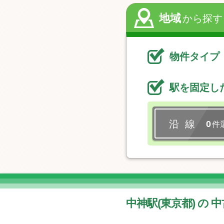
地域
から探す
物件タイプ
駅を固定し
沿 線
0
件
中神駅(東京都) の