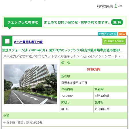
1
検索結果
件
オハナ豊田多摩平の森
新規リフォーム済（2026年3月）/総153戸のレジデンス/自走式駐車場専用使用権有/ペット飼育可（細則有）
東京電力／公営水道／都市ガス／下水／対面キッチン／追い焚き／シャンプードレッサー／浴室換気乾燥機／ウォシュレット／システムキッチン／食器洗浄乾燥器／浄水器／ウォークインクローゼット／フローリング／床暖房／クローゼット／オートロック／エレベータ／外壁タイル張り／バリアフリー／ペット相談
価 格
5799万円
所在地
日野市多摩平４丁目
専有面積
所在階
73.26ｍ²
4階/12階建
間取り
築年月
3LDK
2013年9月
交通
中央本線「豊田」駅 徒歩12分