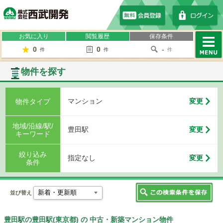
株式会社西武開発
お気に入り
閲覧履歴
保存条件
0
0
-
件
件
件
MENU
物件を探す
マンション
変更
物件タイプ
地域/沿線/駅/
豊田駅
変更
キーワード
絞り込み
指定なし
変更
条件
並び替え
豊田駅の豊田駅(東京都) の 中古・新築マンション物件