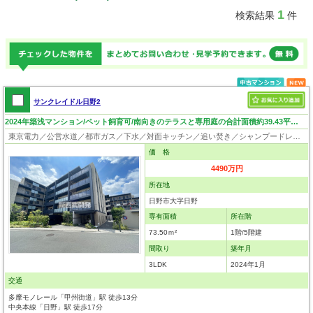
1
検索結果
件
サンクレイドル日野2
2024年築浅マンション/ペット飼育可/南向きのテラスと専用庭の合計面積約39.43平米と広々空間
東京電力／公営水道／都市ガス／下水／対面キッチン／追い焚き／シャンプードレッサー／浴室換気乾燥機／ウォシュレット／システムキッチン／食器洗浄乾燥器／浄水器／ウォークインクローゼット／フローリング／床暖房／テラス／クローゼット／オートロック／エレベータ／専用庭／バリアフリー／角部屋／ペット相談
価 格
4490万円
所在地
日野市大字日野
専有面積
所在階
73.50ｍ²
1階/5階建
間取り
築年月
3LDK
2024年1月
交通
多摩モノレール「甲州街道」駅 徒歩13分
中央本線「日野」駅 徒歩17分