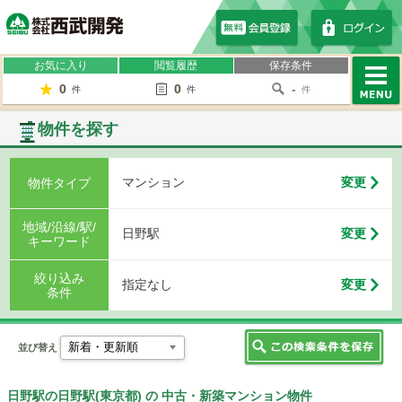
株式会社西武開発
お気に入り
閲覧履歴
保存条件
0
0
-
件
件
件
MENU
物件を探す
マンション
変更
物件タイプ
地域/沿線/駅/
日野駅
変更
キーワード
絞り込み
指定なし
変更
条件
並び替え
日野駅の日野駅(東京都) の 中古・新築マンション物件