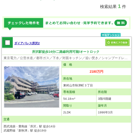
1
検索結果
件
ダイアパレス所沢2
所沢駅徒歩14分/二路線利用可能/オートロック
東京電力／公営水道／都市ガス／下水／対面キッチン／追い焚き／シャンプードレッサー／浴室換気乾燥機／ウォシュレット／システムキッチン／クローゼット／オートロック／エレベータ
価 格
2180万円
所在地
東村山市秋津町３丁目
専有面積
所在階
54.18ｍ²
3階/5階建
間取り
築年月
2LDK
1996年3月
交通
西武池袋・豊島線「所沢」駅 徒歩14分
武蔵野線「新秋津」駅 徒歩19分