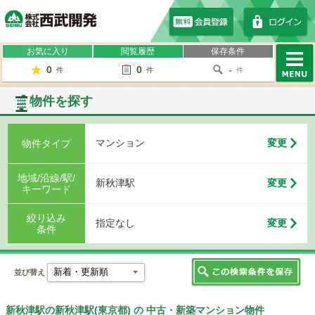
株式会社西武開発
お気に入り
閲覧履歴
保存条件
0
0
-
件
件
件
MENU
物件を探す
マンション
変更
物件タイプ
地域/沿線/駅/
新秋津駅
変更
キーワード
絞り込み
指定なし
変更
条件
並び替え
新秋津駅の新秋津駅(東京都) の 中古・新築マンション物件