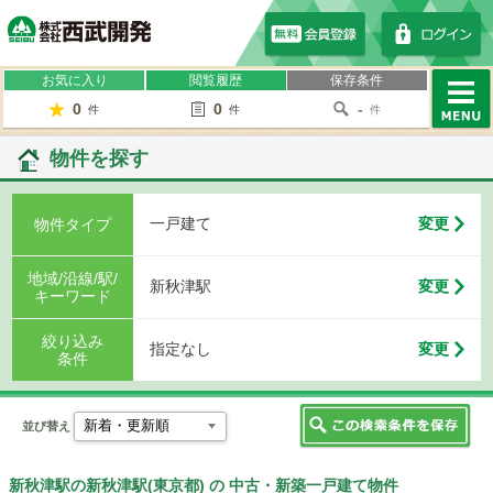
株式会社西武開発
お気に入り
閲覧履歴
保存条件
0
0
-
件
件
件
MENU
物件を探す
一戸建て
変更
物件タイプ
地域/沿線/駅/
新秋津駅
変更
キーワード
絞り込み
指定なし
変更
条件
並び替え
新秋津駅の新秋津駅(東京都) の 中古・新築一戸建て物件