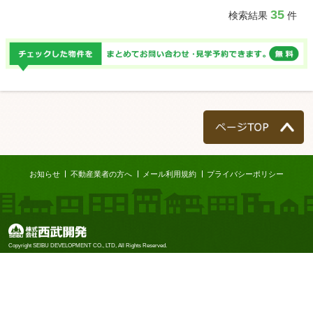
35
検索結果
件
ページTOP
お知らせ
不動産業者の方へ
メール利用規約
プライバシーポリシー
株式会社西武開発
Copyright SEIBU DEVELOPMENT CO., LTD, All Rights Reserved.