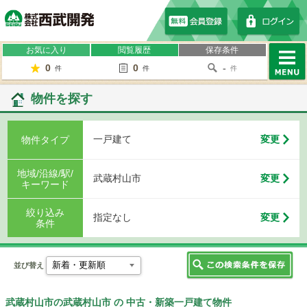
株式会社西武開発
お気に入り
閲覧履歴
保存条件
0
0
-
件
件
件
MENU
物件を探す
一戸建て
変更
物件タイプ
地域/沿線/駅/
武蔵村山市
変更
キーワード
絞り込み
指定なし
変更
条件
並び替え
武蔵村山市の武蔵村山市 の 中古・新築一戸建て物件