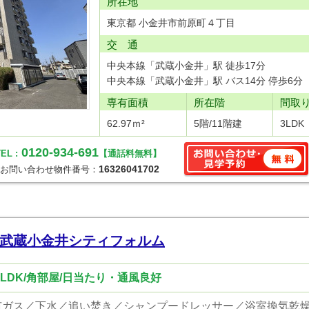
所在地
東京都 小金井市前原町４丁目
交 通
中央本線「武蔵小金井」駅 徒歩17分
中央本線「武蔵小金井」駅 バス14分 停歩6分
専有面積
所在階
間取
62.97ｍ²
5階/11階建
3LDK
0120-934-691
EL :
【通話料無料】
16326041702
お問い合わせ物件番号：
武蔵小金井シティフォルム
LDK/角部屋/日当たり・通風良好