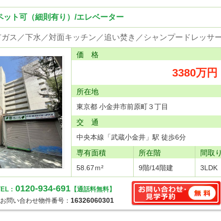
ペット可（細則有り）/エレベーター
価 格
3380万円
所在地
東京都 小金井市前原町３丁目
交 通
中央本線「武蔵小金井」駅 徒歩6分
専有面積
所在階
間取
58.67ｍ²
9階/14階建
3LDK
0120-934-691
EL :
【通話料無料】
16326060301
お問い合わせ物件番号：