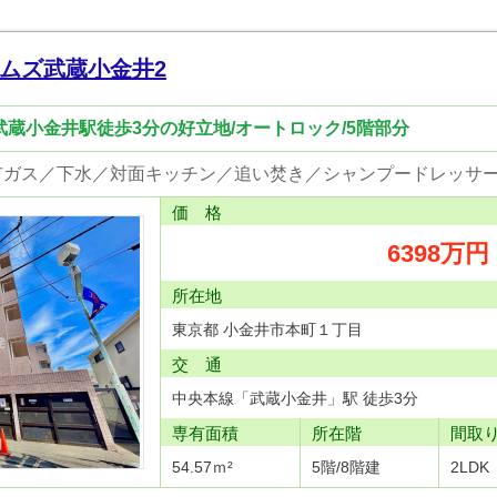
ムズ武蔵小金井2
武蔵小金井駅徒歩3分の好立地/オートロック/5階部分
価 格
6398万円
所在地
東京都 小金井市本町１丁目
交 通
中央本線「武蔵小金井」駅 徒歩3分
専有面積
所在階
間取
54.57ｍ²
5階/8階建
2LDK