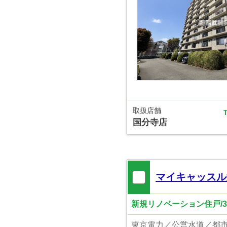
取扱店舗
T
国分寺店
マイキャッスル
新規リノベーション住戸/3