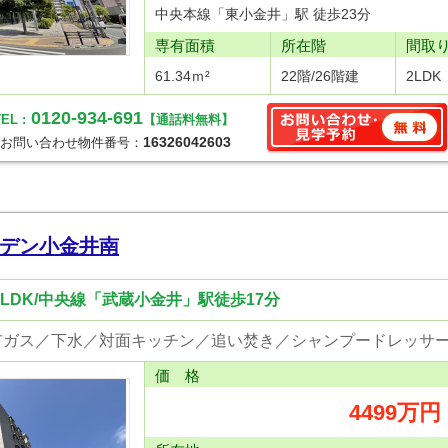
中央本線「東小金井」駅 徒歩23分
専有面積
所在階
間取
61.34ｍ²
22階/26階建
2LDK
0120-934-691
EL :
【通話料無料】
16326042603
お問い合わせ物件番号：
デン小金井南
LDK/中央線「武蔵小金井」駅徒歩17分
価 格
4499万円