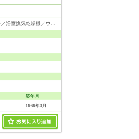
東京電力／公営水道／都市ガス／下水／対面キッチン／追い焚き／シャンプードレッサー／浴室換気乾燥機／ウォシュレット／システムキッチン／浄水器／クローゼット／エレベータ／ペット相談
り
築年月
1969年3月