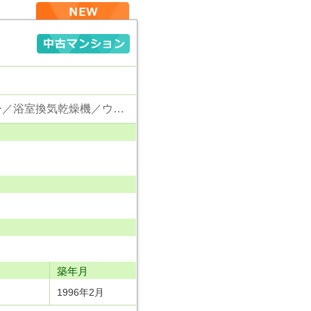
東京電力／公営水道／都市ガス／下水／対面キッチン／追い焚き／シャンプードレッサー／浴室換気乾燥機／ウォシュレット／システムキッチン／食器洗浄乾燥器／浄水器／ウォークインクローゼット／フローリング／クローゼット／オートロック／エレベータ
り
築年月
1996年2月