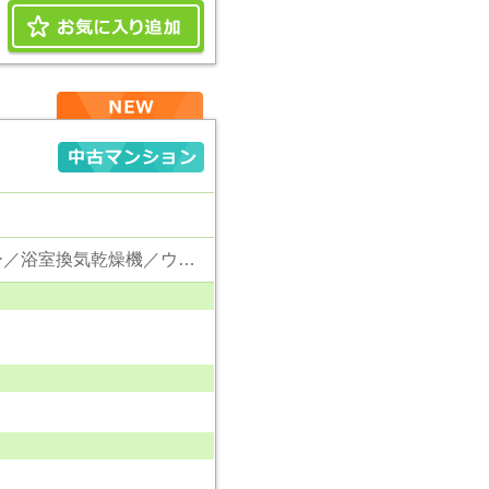
東京電力／公営水道／都市ガス／下水／対面キッチン／追い焚き／シャンプードレッサー／浴室換気乾燥機／ウォシュレット／システムキッチン／食器洗浄乾燥器／浄水器／フローリング／床暖房／クローゼット／オートロック／エレベータ／駐輪場／バイク置場／バリアフリー／ペット相談