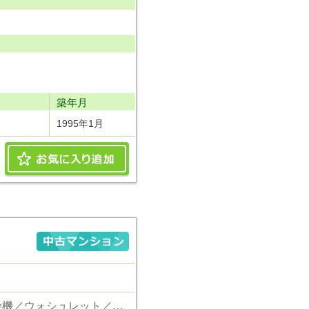
り
築年月
1995年1月
東京電力／公営水道／都市ガス／下水／追い焚き／シャンプードレッサー／浴室換気乾燥機／ウォシュレット／システムキッチン／食器洗浄乾燥器／浄水器／フローリング／クローゼット／オートロック／エレベータ／角部屋／ペット相談