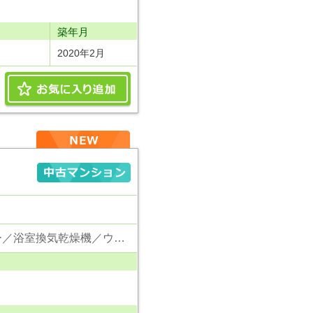
り
築年月
2020年2月
東京電力／公営水道／都市ガス／下水／対面キッチン／追い焚き／シャンプードレッサー／浴室換気乾燥機／ウォシュレット／システムキッチン／浄水器／ウォークインクローゼット／フローリング／クローゼット／エレベータ／駐輪場