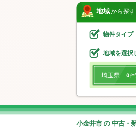
地域
から探す
物件タイプ
地域を選択
埼玉県
0
件
小金井市 の 中古