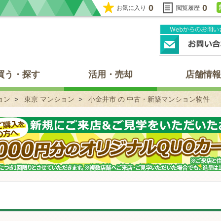
0
0
お気に入り
閲覧履歴
買う・探す
活用・売却
店舗情報
ョン
東京 マンション
小金井市 の 中古・新築マンション物件