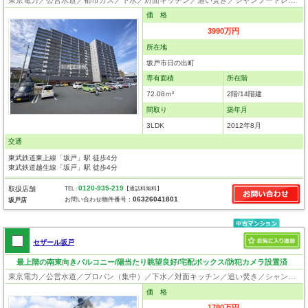
価 格
3990万円
所在地
坂戸市日の出町
専有面積
所在階
72.08ｍ²
2階/14階建
間取り
築年月
3LDK
2012年8月
交通
東武鉄道東上線「坂戸」駅 徒歩4分
東武鉄道越生線「坂戸」駅 徒歩4分
0120-935-219
取扱店舗
TEL :
【通話料無料】
06326041801
お問い合わせ物件番号：
坂戸店
セザール坂戸
最上階の南東向きバルコニー/陽当たり眺望良好/宅配ボックス/防犯カメラ設置済
東京電力／公営水道／プロパン（集中）／下水／対面キッチン／追い焚き／シャンプードレッサー／浴室換気乾燥機／ウォシュレット／システムキッチン／浄水器／フローリング／クローゼット／エレベータ／駐輪場／バイク置場／バリアフリー
価 格
1780万円