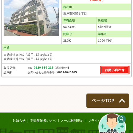
所在地
坂戸市関間１丁目
専有面積
所在階
54.54ｍ²
5階/5階建
間取り
築年月
2LDK
1990年9月
交通
東武鉄道東上線「坂戸」駅 徒歩11分
東武鉄道越生線「坂戸」駅 徒歩11分
0120-935-219
取扱店舗
TEL :
【通話料無料】
06326040405
お問い合わせ物件番号：
坂戸店
ページTOP
お知らせ
不動産業者の方へ
メール利用規約
プライバシーポリシー