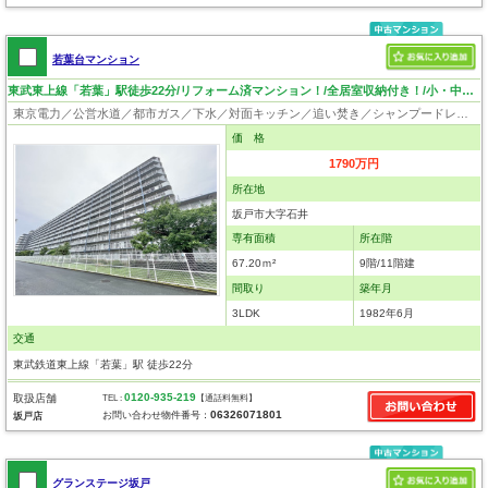
若葉台マンション
東武東上線「若葉」駅徒歩22分/リフォーム済マンション！/全居室収納付き！/小・中学校徒歩10分圏内！
東京電力／公営水道／都市ガス／下水／対面キッチン／追い焚き／シャンプードレッサー／浴室換気乾燥機／ウォシュレット／システムキッチン／浄水器／フローリング／クローゼット／エレベータ／ペット相談
価 格
1790万円
所在地
坂戸市大字石井
専有面積
所在階
67.20ｍ²
9階/11階建
間取り
築年月
3LDK
1982年6月
交通
東武鉄道東上線「若葉」駅 徒歩22分
0120-935-219
取扱店舗
TEL :
【通話料無料】
06326071801
お問い合わせ物件番号：
坂戸店
グランステージ坂戸