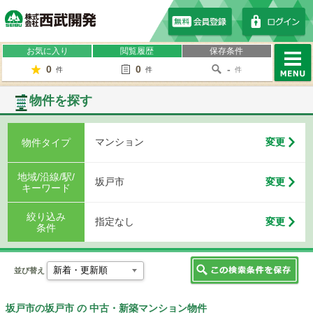
株式会社西武開発
お気に入り
閲覧履歴
保存条件
0
0
-
件
件
件
MENU
物件を探す
マンション
変更
物件タイプ
地域/沿線/駅/
坂戸市
変更
キーワード
絞り込み
指定なし
変更
条件
並び替え
坂戸市の坂戸市 の 中古・新築マンション物件