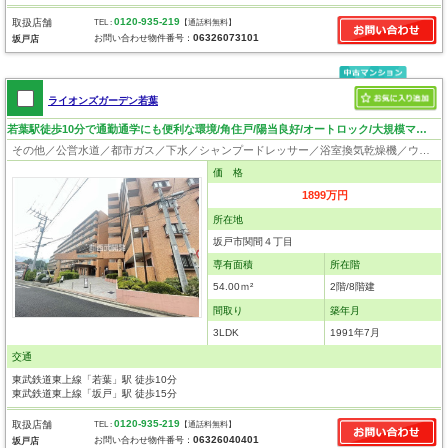
0120-935-219
取扱店舗
TEL :
【通話料無料】
06326073101
お問い合わせ物件番号：
坂戸店
ライオンズガーデン若葉
若葉駅徒歩10分で通勤通学にも便利な環境/角住戸/陽当良好/オートロック/大規模マンション/全洋室出窓有
その他／公営水道／都市ガス／下水／シャンプードレッサー／浴室換気乾燥機／ウォシュレット／システムキッチン／食器洗浄乾燥器／出窓／フローリング／クローゼット／オートロック／エレベータ／駐輪場／バイク置場／バリアフリー／角部屋
価 格
1899万円
所在地
坂戸市関間４丁目
専有面積
所在階
54.00ｍ²
2階/8階建
間取り
築年月
3LDK
1991年7月
交通
東武鉄道東上線「若葉」駅 徒歩10分
東武鉄道東上線「坂戸」駅 徒歩15分
0120-935-219
取扱店舗
TEL :
【通話料無料】
06326040401
お問い合わせ物件番号：
坂戸店