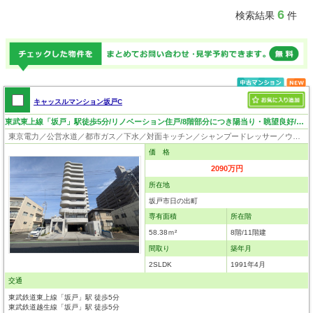
6
検索結果
件
キャッスルマンション坂戸C
東武東上線「坂戸」駅徒歩5分/リノベーション住戸/8階部分につき陽当り・眺望良好/ペット飼育可（細則有）
東京電力／公営水道／都市ガス／下水／対面キッチン／シャンプードレッサー／ウォシュレット／システムキッチン／浄水器／フローリング／クローゼット／エレベータ／ペット相談
価 格
2090万円
所在地
坂戸市日の出町
専有面積
所在階
58.38ｍ²
8階/11階建
間取り
築年月
2SLDK
1991年4月
交通
東武鉄道東上線「坂戸」駅 徒歩5分
東武鉄道越生線「坂戸」駅 徒歩5分