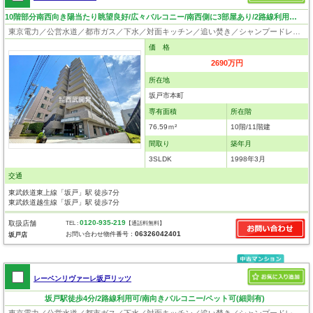
10階部分南西向き陽当たり眺望良好/広々バルコニー/南西側に3部屋あり/2路線利用可/宅配ボックス有
東京電力／公営水道／都市ガス／下水／対面キッチン／追い焚き／シャンプードレッサー／ウォシュレット／システムキッチン／浄水器／フローリング／クローゼット／オートロック／エレベータ／角部屋／ペット相談
価 格
2690万円
所在地
坂戸市本町
専有面積
所在階
76.59ｍ²
10階/11階建
間取り
築年月
3SLDK
1998年3月
交通
東武鉄道東上線「坂戸」駅 徒歩7分
東武鉄道越生線「坂戸」駅 徒歩7分
0120-935-219
取扱店舗
TEL :
【通話料無料】
06326042401
お問い合わせ物件番号：
坂戸店
レーベンリヴァーレ坂戸リッツ
坂戸駅徒歩4分/2路線利用可/南向きバルコニー/ペット可(細則有)
東京電力／公営水道／都市ガス／下水／対面キッチン／追い焚き／シャンプードレッサー／浴室換気乾燥機／ウォシュレット／システムキッチン／食器洗浄乾燥器／浄水器／フローリング／クローゼット／オートロック／エレベータ／バリアフリー／ペット相談