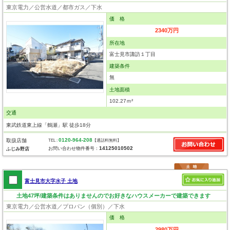
東京電力／公営水道／都市ガス／下水
価 格
2340万円
所在地
富士見市諏訪１丁目
建築条件
無
土地面積
102.27ｍ²
交通
東武鉄道東上線「鶴瀬」駅 徒歩18分
0120-964-208
取扱店舗
TEL :
【通話料無料】
14125010502
お問い合わせ物件番号：
ふじみ野店
富士見市大字水子 土地
土地47坪/建築条件はありませんのでお好きなハウスメーカーで建築できます
東京電力／公営水道／プロパン（個別）／下水
価 格
2980万円