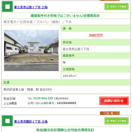
富士見市山室１丁目 土地
建築条件付き売地ではございません/住環境良好
東京電力／公営水道／プロパン（個別）／下水
価 格
2580万円
所在地
富士見市山室１丁目
建築条件
無
土地面積
100.95ｍ²
交通
東武鉄道東上線「鶴瀬」駅 徒歩29分
0120-964-208
取扱店舗
TEL :
【通話料無料】
14126040802
お問い合わせ物件番号：
ふじみ野店
富士見市諏訪１丁目 土地
角地/陽当良好/閑静な住宅地/住環境良好