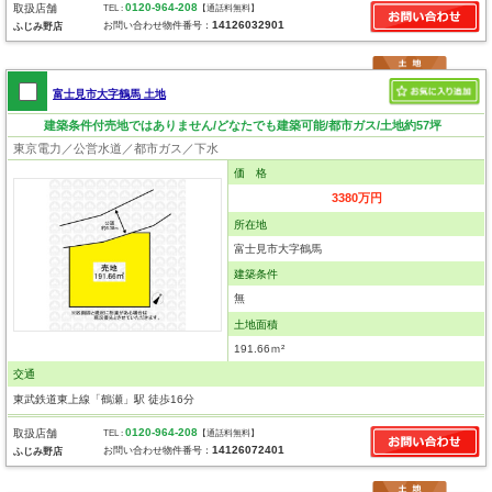
0120-964-208
取扱店舗
TEL :
【通話料無料】
14126032901
お問い合わせ物件番号：
ふじみ野店
富士見市大字鶴馬 土地
建築条件付売地ではありません/どなたでも建築可能/都市ガス/土地約57坪
東京電力／公営水道／都市ガス／下水
価 格
3380万円
所在地
富士見市大字鶴馬
建築条件
無
土地面積
191.66ｍ²
交通
東武鉄道東上線「鶴瀬」駅 徒歩16分
0120-964-208
取扱店舗
TEL :
【通話料無料】
14126072401
お問い合わせ物件番号：
ふじみ野店