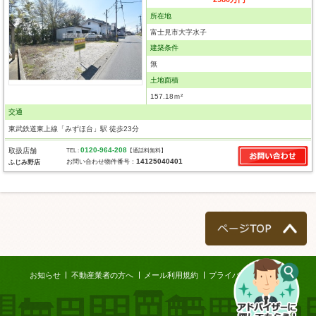
所在地
富士見市大字水子
建築条件
無
土地面積
157.18ｍ²
交通
東武鉄道東上線「みずほ台」駅 徒歩23分
0120-964-208
取扱店舗
TEL :
【通話料無料】
14125040401
お問い合わせ物件番号：
ふじみ野店
ページTOP
お知らせ
不動産業者の方へ
メール利用規約
プライバシーポリシー