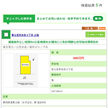
5
検索結果
件
富士見市水谷２丁目 土地
建築条件なし/前面8m公道/南東向き/陽当たり良好/閑静な住宅地/住環境良好
東京電力／公営水道／都市ガス／下水
価 格
3880万円
所在地
富士見市水谷２丁目
建築条件
無
土地面積
147.93ｍ²
交通
東武鉄道東上線「みずほ台」駅 徒歩9分