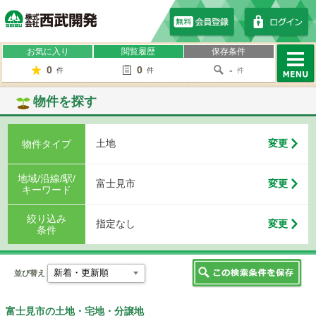
株式会社西武開発
お気に入り
閲覧履歴
保存条件
0
0
-
件
件
件
MENU
物件を探す
土地
変更
物件タイプ
地域/沿線/駅/
富士見市
変更
キーワード
絞り込み
指定なし
変更
条件
並び替え
富士見市の土地・宅地・分譲地