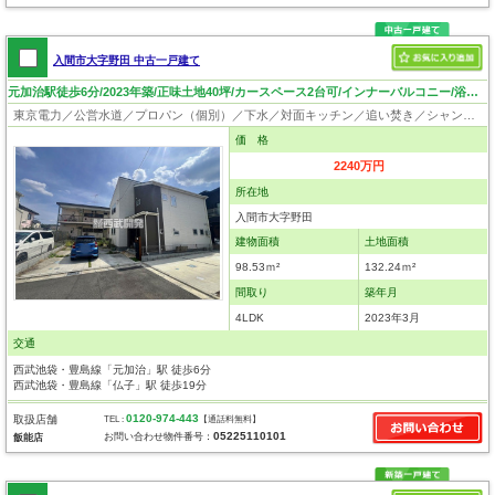
入間市大字野田 中古一戸建て
元加治駅徒歩6分/2023年築/正味土地40坪/カースペース2台可/インナーバルコニー/浴室暖房乾燥機付
東京電力／公営水道／プロパン（個別）／下水／対面キッチン／追い焚き／シャンプードレッサー／浴室換気乾燥機／ウォシュレット／システムキッチン／浄水器／床下収納／フローリング／クローゼット／バリアフリー
価 格
2240万円
所在地
入間市大字野田
建物面積
土地面積
98.53ｍ²
132.24ｍ²
間取り
築年月
4LDK
2023年3月
交通
西武池袋・豊島線「元加治」駅 徒歩6分
西武池袋・豊島線「仏子」駅 徒歩19分
0120-974-443
取扱店舗
TEL :
【通話料無料】
05225110101
お問い合わせ物件番号：
飯能店