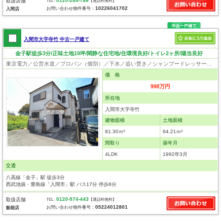
0120-284-788
取扱店舗
TEL :
【通話料無料】
10226041702
お問い合わせ物件番号：
入間店
入間市大字寺竹 中古一戸建て
金子駅徒歩3分/正味土地19坪/閑静な住宅地/住環境良好/トイレ2ヶ所/陽当良好
東京電力／公営水道／プロパン（個別）／下水／追い焚き／シャンプードレッサー／システムキッチン／フローリング／クローゼット
価 格
998万円
所在地
入間市大字寺竹
建物面積
土地面積
81.30ｍ²
64.21ｍ²
間取り
築年月
4LDK
1992年3月
交通
八高線「金子」駅 徒歩3分
西武池袋・豊島線「入間市」駅 バス17分 停歩8分
0120-974-443
取扱店舗
TEL :
【通話料無料】
05224012801
お問い合わせ物件番号：
飯能店