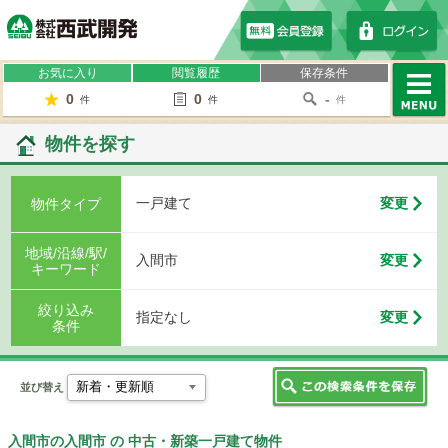
株式会社西武開発
お気に入り
閲覧履歴
保存条件
0
0
-
件
件
件
MENU
物件を探す
一戸建て
変更
物件タイプ
地域/沿線/駅/
入間市
変更
キーワード
絞り込み
指定なし
変更
条件
並び替え
入間市の入間市 の 中古・新築一戸建て物件