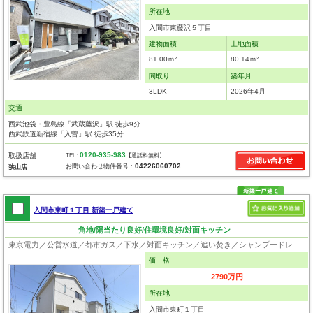
所在地
入間市東藤沢５丁目
建物面積
土地面積
81.00ｍ²
80.14ｍ²
間取り
築年月
3LDK
2026年4月
交通
西武池袋・豊島線「武蔵藤沢」駅 徒歩9分
西武鉄道新宿線「入曽」駅 徒歩35分
0120-935-983
取扱店舗
TEL :
【通話料無料】
04226060702
お問い合わせ物件番号：
狭山店
入間市東町１丁目 新築一戸建て
角地/陽当たり良好/住環境良好/対面キッチン
東京電力／公営水道／都市ガス／下水／対面キッチン／追い焚き／シャンプードレッサー／浴室換気乾燥機／ウォシュレット／システムキッチン／浄水器／フローリング／クローゼット／設計住宅性能評価付／建設住宅性能評価付／フラット35適合証明書
価 格
2790万円
所在地
入間市東町１丁目