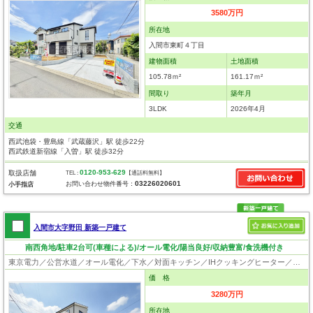
3580万円
所在地
入間市東町４丁目
建物面積
土地面積
105.78ｍ²
161.17ｍ²
間取り
築年月
3LDK
2026年4月
交通
西武池袋・豊島線「武蔵藤沢」駅 徒歩22分
西武鉄道新宿線「入曽」駅 徒歩32分
0120-953-629
取扱店舗
TEL :
【通話料無料】
03226020601
お問い合わせ物件番号：
小手指店
入間市大字野田 新築一戸建て
南西角地/駐車2台可(車種による)/オール電化/陽当良好/収納豊富/食洗機付き
東京電力／公営水道／オール電化／下水／対面キッチン／IHクッキングヒーター／追い焚き／シャンプードレッサー／浴室換気乾燥機／ウォシュレット／システムキッチン／食器洗浄乾燥器／床下収納／ウォークインクローゼット／フローリング／クローゼット／フラット35適合証明書
価 格
3280万円
所在地