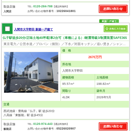
0120-284-788
取扱店舗
TEL :
【通話料無料】
10226041801
お問い合わせ物件番号：
入間店
入間市大字野田 新築一戸建て
仏子駅徒歩20分/正味土地40坪/駐車2台可（車種による）/耐震等級3/制震装置SAFE365
東京電力／公営水道／プロパン（個別）／下水／対面キッチン／追い焚き／シャンプードレッサー／浴室換気乾燥機／ウォシュレット／システムキッチン／浄水器／床下収納／フローリング／クローゼット／バリアフリー／制震構造／設計住宅性能評価付／建設住宅性能評価付
価 格
2670万円
所在地
入間市大字野田
建物面積
土地面積
95.57ｍ²
198.82ｍ²
間取り
築年月
4LDK
2026年5月
交通
西武池袋・豊島線「仏子」駅 徒歩20分
八高線「東飯能」駅 徒歩45分
0120-974-443
取扱店舗
TEL :
【通話料無料】
05226020907
お問い合わせ物件番号：
飯能店