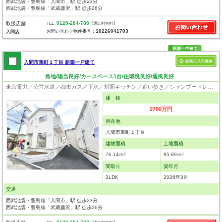
西武池袋・豊島線「入間市」駅 徒歩23分
西武池袋・豊島線「武蔵藤沢」駅 徒歩26分
0120-284-788
取扱店舗
TEL :
【通話料無料】
10226041703
お問い合わせ物件番号：
入間店
入間市東町１丁目 新築一戸建て
角地/陽当良好/カースペース1台/住環境良好/通風良好
東京電力／公営水道／都市ガス／下水／対面キッチン／追い焚き／シャンプードレッサー／浴室換気乾燥機／ウォシュレット／システムキッチン／浄水器／フローリング／クローゼット／住宅性能評価付き／制震構造／設計住宅性能評価付／建設住宅性能評価付／フラット35適合証明書
価 格
2790万円
所在地
入間市東町１丁目
建物面積
土地面積
76.14ｍ²
95.89ｍ²
間取り
築年月
3LDK
2026年3月
交通
西武池袋・豊島線「入間市」駅 徒歩23分
西武池袋・豊島線「武蔵藤沢」駅 徒歩26分