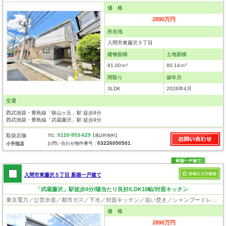
価 格
2890万円
所在地
入間市東藤沢５丁目
建物面積
土地面積
81.00ｍ²
80.14ｍ²
間取り
築年月
3LDK
2026年4月
交通
西武池袋・豊島線「狭山ヶ丘」駅 徒歩9分
西武池袋・豊島線「武蔵藤沢」駅 徒歩9分
0120-953-629
取扱店舗
TEL :
【通話料無料】
03226050501
お問い合わせ物件番号：
小手指店
入間市東藤沢５丁目 新築一戸建て
「武蔵藤沢」駅徒歩9分/陽当たり良好/LDK18帖/対面キッチン
東京電力／公営水道／都市ガス／下水／対面キッチン／追い焚き／シャンプードレッサー／浴室換気乾燥機／ウォシュレット／システムキッチン／浄水器／フローリング／クローゼット／設計住宅性能評価付／建設住宅性能評価付／フラット35適合証明書
価 格
2890万円