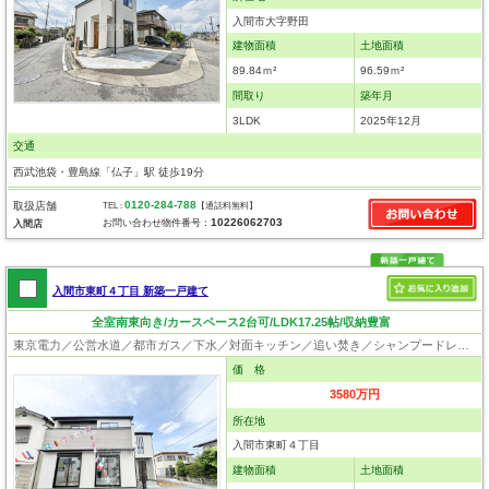
入間市大字野田
建物面積
土地面積
89.84ｍ²
96.59ｍ²
間取り
築年月
3LDK
2025年12月
交通
西武池袋・豊島線「仏子」駅 徒歩19分
0120-284-788
取扱店舗
TEL :
【通話料無料】
10226062703
お問い合わせ物件番号：
入間店
入間市東町４丁目 新築一戸建て
全室南東向き/カースペース2台可/LDK17.25帖/収納豊富
東京電力／公営水道／都市ガス／下水／対面キッチン／追い焚き／シャンプードレッサー／浴室換気乾燥機／ウォシュレット／システムキッチン／浄水器／ウォークインクローゼット／フローリング／クローゼット／バリアフリー／住宅性能評価付き／設計住宅性能評価付／建設住宅性能評価付／フラット35適合証明書／長期優良住宅
価 格
3580万円
所在地
入間市東町４丁目
建物面積
土地面積