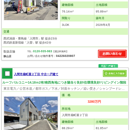
建物面積
土地面積
76.14ｍ²
95.89ｍ²
間取り
築年月
3LDK
2026年4月
交通
西武池袋・豊島線「入間市」駅 徒歩23分
西武鉄道新宿線「入曽」駅 徒歩42分
0120-935-983
取扱店舗
TEL :
【通話料無料】
04226020807
お問い合わせ物件番号：
狭山店
入間市扇町屋２丁目 中古一戸建て
ルーフバルコニー14.18ｍ2有/南西角地につき陽当り良好/住環境良好/リビングイン階段
東京電力／公営水道／都市ガス／下水／対面キッチン／追い焚き／シャンプードレッサー／浴室換気乾燥機／ウォシュレット／システムキッチン／食器洗浄乾燥器／浄水器／床下収納／フローリング／クローゼット／ルーフバルコニー／バリアフリー
価 格
3280万円
所在地
入間市扇町屋２丁目
建物面積
土地面積
88.29ｍ²
81.85ｍ²