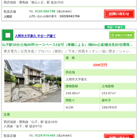
西武池袋・豊島線「狭山ヶ丘」駅 徒歩25分
0120-284-788
取扱店舗
TEL :
【通話料無料】
10226041706
お問い合わせ物件番号：
入間店
入間市大字新久 中古一戸建て
仏子駅18分/土地46坪/カースペース2台可（車種による）/南6m公道/陽当良好/住環境良好
東京電力／公営水道／プロパン（個別）／下水／対面キッチン／追い焚き／シャンプードレッサー／浴室換気乾燥機／ウォシュレット／システムキッチン／浄水器／フローリング／クローゼット
価 格
2099万円
所在地
入間市大字新久
建物面積
土地面積
109.88ｍ²
153.87ｍ²
間取り
築年月
4LDK
1982年8月
交通
西武池袋・豊島線「仏子」駅 徒歩18分
八高線「金子」駅 徒歩57分
0120-974-443
取扱店舗
TEL :
【通話料無料】