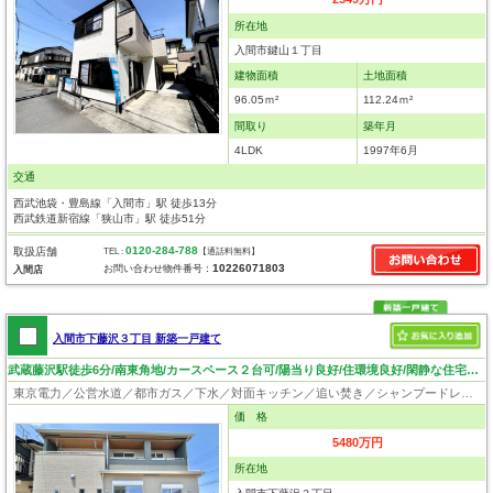
所在地
入間市鍵山１丁目
建物面積
土地面積
96.05ｍ²
112.24ｍ²
間取り
築年月
4LDK
1997年6月
交通
西武池袋・豊島線「入間市」駅 徒歩13分
西武鉄道新宿線「狭山市」駅 徒歩51分
0120-284-788
取扱店舗
TEL :
【通話料無料】
10226071803
お問い合わせ物件番号：
入間店
入間市下藤沢３丁目 新築一戸建て
武蔵藤沢駅徒歩6分/南東角地/カースペース２台可/陽当り良好/住環境良好/閑静な住宅地/LDK21.5帖/家具付き
東京電力／公営水道／都市ガス／下水／対面キッチン／追い焚き／シャンプードレッサー／浴室換気乾燥機／ウォシュレット／システムキッチン／浄水器／床下収納／フローリング／クローゼット／バリアフリー／太陽光発電システム
価 格
5480万円
所在地