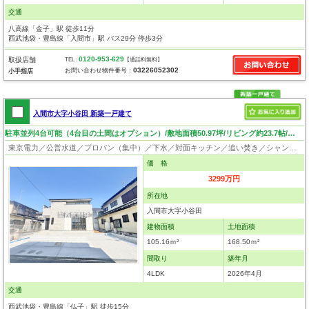
交通
八高線「金子」駅 徒歩11分
西武池袋・豊島線「入間市」駅 バス29分 停歩3分
0120-953-629
取扱店舗
TEL :
【通話料無料】
03226052302
お問い合わせ物件番号：
小手指店
入間市大字小谷田 新築一戸建て
駐車並列4台可能（4台目の土間はオプション）/敷地面積50.97坪/リビング約23.7帖/収納豊富
東京電力／公営水道／プロパン（集中）／下水／対面キッチン／追い焚き／シャンプードレッサー／浴室換気乾燥機／ウォシュレット／システムキッチン／食器洗浄乾燥器／浄水器／床下収納／ウォークインクローゼット／フローリング／クローゼット／フラット35適合証明書
価 格
3299万円
所在地
入間市大字小谷田
建物面積
土地面積
105.16ｍ²
168.50ｍ²
間取り
築年月
4LDK
2026年4月
交通
西武池袋・豊島線「仏子」駅 徒歩15分