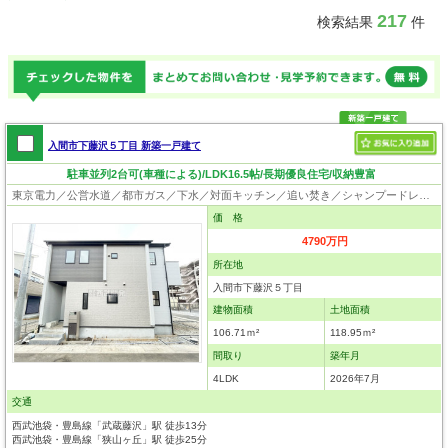
217
検索結果
件
入間市下藤沢５丁目 新築一戸建て
駐車並列2台可(車種による)/LDK16.5帖/長期優良住宅/収納豊富
東京電力／公営水道／都市ガス／下水／対面キッチン／追い焚き／シャンプードレッサー／浴室換気乾燥機／ウォシュレット／システムキッチン／食器洗浄乾燥器／浄水器／床下収納／ウォークインクローゼット／フローリング／クローゼット／住宅性能評価付き／制震構造／設計住宅性能評価付／建設住宅性能評価付／フラット35適合証明書／長期優良住宅
価 格
4790万円
所在地
入間市下藤沢５丁目
建物面積
土地面積
106.71ｍ²
118.95ｍ²
間取り
築年月
4LDK
2026年7月
交通
西武池袋・豊島線「武蔵藤沢」駅 徒歩13分
西武池袋・豊島線「狭山ヶ丘」駅 徒歩25分