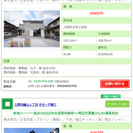
価 格
3299万円
所在地
入間市大字小谷田
建物面積
土地面積
105.16ｍ²
168.50ｍ²
間取り
築年月
4LDK
2026年4月
交通
西武池袋・豊島線「仏子」駅 徒歩15分
西武池袋・豊島線「元加治」駅 徒歩35分
0120-974-443
取扱店舗
TEL :
【通話料無料】
05226032702
お問い合わせ物件番号：
飯能店
入間市鍵山１丁目 中古一戸建て
角地/スーパー徒歩10分以内/全居室収納有り/周辺交通量少なめ/通風良好
東京電力／公営水道／プロパン（個別）／下水／独立キッチン／追い焚き／シャンプードレッサー／浴室換気乾燥機／ウォシュレット／システムキッチン／出窓／クローゼット
価 格
2549万円