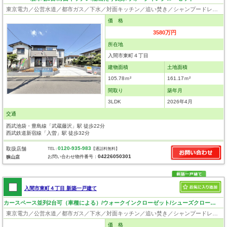
東京電力／公営水道／都市ガス／下水／対面キッチン／追い焚き／シャンプードレッサー／浴室換気乾燥機／ウォシュレット／システムキッチン／浄水器／床下収納／ウォークインクローゼット／フローリング／クローゼット／設計住宅性能評価付／建設住宅性能評価付／フラット35適合証明書／長期優良住宅
価 格
3580万円
所在地
入間市東町４丁目
建物面積
土地面積
105.78ｍ²
161.17ｍ²
間取り
築年月
3LDK
2026年4月
交通
西武池袋・豊島線「武蔵藤沢」駅 徒歩22分
西武鉄道新宿線「入曽」駅 徒歩32分
0120-935-983
取扱店舗
TEL :
【通話料無料】
04226050301
お問い合わせ物件番号：
狭山店
入間市東町４丁目 新築一戸建て
カースペース並列2台可（車種による）/ウォークインクローゼット/シューズクローク/敷地48.75坪
東京電力／公営水道／都市ガス／下水／対面キッチン／追い焚き／シャンプードレッサー／浴室換気乾燥機／ウォシュレット／システムキッチン／浄水器／ウォークインクローゼット／フローリング／クローゼット／バリアフリー／住宅性能評価付き／設計住宅性能評価付／建設住宅性能評価付／フラット35適合証明書／長期優良住宅
価 格