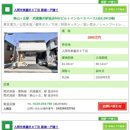
入間市東藤沢５丁目 新築一戸建て
狭山ヶ丘駅・武蔵藤沢駅徒歩9分/ビルトインカースペース1台/LDK18帖
東京電力／公営水道／都市ガス／下水／対面キッチン／追い焚き／シャンプードレッサー／浴室換気乾燥機／ウォシュレット／システムキッチン／浄水器／フローリング／クローゼット／バリアフリー／住宅性能評価付き／設計住宅性能評価付／建設住宅性能評価付／フラット35適合証明書
価 格
2890万円
所在地
入間市東藤沢５丁目
建物面積
土地面積
81.00ｍ²
80.14ｍ²
間取り
築年月
3LDK
2026年5月
交通
西武池袋・豊島線「武蔵藤沢」駅 徒歩9分
西武池袋・豊島線「狭山ヶ丘」駅 徒歩9分
0120-284-788
取扱店舗
TEL :
【通話料無料】
10226022702
お問い合わせ物件番号：
入間店
入間市東藤沢８丁目 新築一戸建て