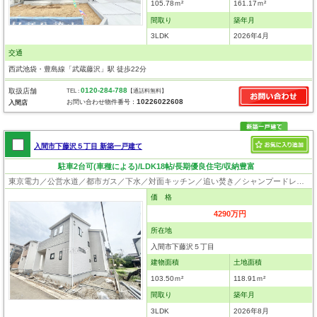
105.78ｍ²
161.17ｍ²
間取り
築年月
3LDK
2026年4月
交通
西武池袋・豊島線「武蔵藤沢」駅 徒歩22分
0120-284-788
取扱店舗
TEL :
【通話料無料】
10226022608
お問い合わせ物件番号：
入間店
入間市下藤沢５丁目 新築一戸建て
駐車2台可(車種による)/LDK18帖/長期優良住宅/収納豊富
東京電力／公営水道／都市ガス／下水／対面キッチン／追い焚き／シャンプードレッサー／浴室換気乾燥機／ウォシュレット／システムキッチン／食器洗浄乾燥器／浄水器／床下収納／フローリング／クローゼット／住宅性能評価付き／制震構造／設計住宅性能評価付／建設住宅性能評価付／フラット35適合証明書／長期優良住宅
価 格
4290万円
所在地
入間市下藤沢５丁目
建物面積
土地面積
103.50ｍ²
118.91ｍ²
間取り
築年月
3LDK
2026年8月