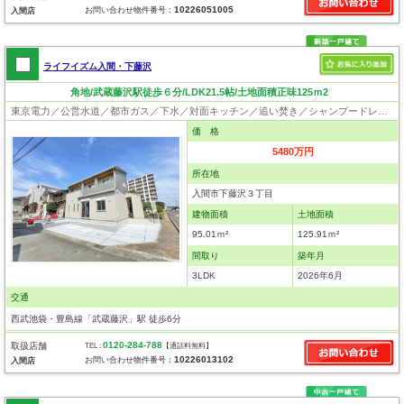
10226051005
お問い合わせ物件番号：
入間店
ライフイズム入間・下藤沢
角地/武蔵藤沢駅徒歩６分/LDK21.5帖/土地面積正味125ｍ2
東京電力／公営水道／都市ガス／下水／対面キッチン／追い焚き／シャンプードレッサー／浴室換気乾燥機／ウォシュレット／システムキッチン／浄水器／床下収納／フローリング／クローゼット／フラット35適合証明書
価 格
5480万円
所在地
入間市下藤沢３丁目
建物面積
土地面積
95.01ｍ²
125.91ｍ²
間取り
築年月
3LDK
2026年6月
交通
西武池袋・豊島線「武蔵藤沢」駅 徒歩6分
0120-284-788
取扱店舗
TEL :
【通話料無料】
10226013102
お問い合わせ物件番号：
入間店