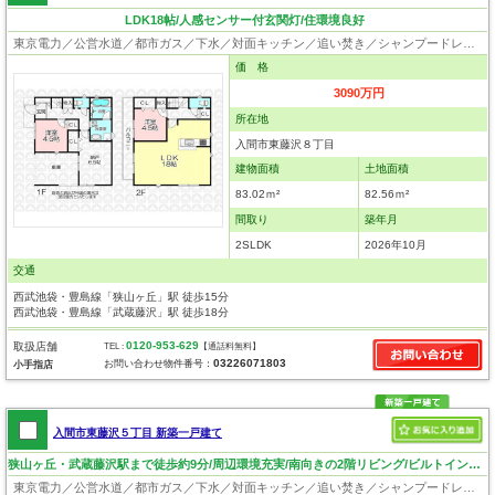
LDK18帖/人感センサー付玄関灯/住環境良好
東京電力／公営水道／都市ガス／下水／対面キッチン／追い焚き／シャンプードレッサー／浴室換気乾燥機／ウォシュレット／システムキッチン／浄水器／フローリング／クローゼット／バリアフリー／設計住宅性能評価付／建設住宅性能評価付／フラット35適合証明書
価 格
3090万円
所在地
入間市東藤沢８丁目
建物面積
土地面積
83.02ｍ²
82.56ｍ²
間取り
築年月
2SLDK
2026年10月
交通
西武池袋・豊島線「狭山ヶ丘」駅 徒歩15分
西武池袋・豊島線「武蔵藤沢」駅 徒歩18分
0120-953-629
取扱店舗
TEL :
【通話料無料】
03226071803
お問い合わせ物件番号：
小手指店
入間市東藤沢５丁目 新築一戸建て
狭山ヶ丘・武蔵藤沢駅まで徒歩約9分/周辺環境充実/南向きの2階リビング/ビルトインカースペース
東京電力／公営水道／都市ガス／下水／対面キッチン／追い焚き／シャンプードレッサー／浴室換気乾燥機／ウォシュレット／システムキッチン／浄水器／床下収納／フローリング／クローゼット／バリアフリー／住宅性能評価付き／設計住宅性能評価付／建設住宅性能評価付／フラット35適合証明書