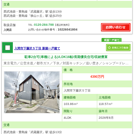
交通
西武池袋・豊島線「武蔵藤沢」駅 徒歩13分
西武池袋・豊島線「狭山ヶ丘」駅 徒歩25分
0120-284-788
取扱店舗
TEL :
【通話料無料】
10226041804
お問い合わせ物件番号：
入間店
入間市下藤沢５丁目 新築一戸建て
駐車2台可(車種による)/LDK16帖/長期優良住宅/収納豊富
東京電力／公営水道／都市ガス／下水／対面キッチン／追い焚き／シャンプードレッサー／浴室換気乾燥機／ウォシュレット／システムキッチン／食器洗浄乾燥器／浄水器／床下収納／フローリング／クローゼット／住宅性能評価付き／制震構造／設計住宅性能評価付／建設住宅性能評価付／フラット35適合証明書／長期優良住宅
価 格
4390万円
所在地
入間市下藤沢５丁目
建物面積
土地面積
103.86ｍ²
118.57ｍ²
間取り
築年月
4LDK
2026年8月
交通
西武池袋・豊島線「武蔵藤沢」駅 徒歩13分