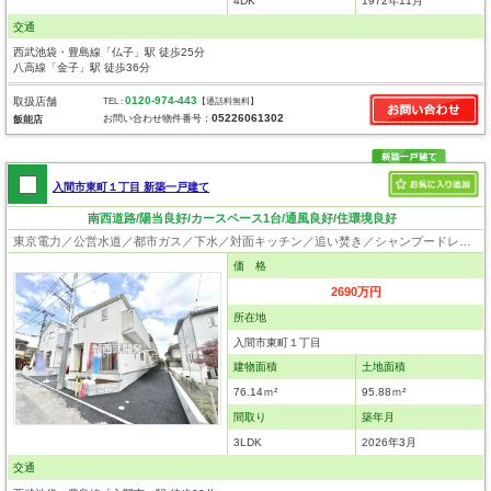
4DK
1972年11月
交通
西武池袋・豊島線「仏子」駅 徒歩25分
八高線「金子」駅 徒歩36分
0120-974-443
取扱店舗
TEL :
【通話料無料】
05226061302
お問い合わせ物件番号：
飯能店
入間市東町１丁目 新築一戸建て
南西道路/陽当良好/カースペース1台/通風良好/住環境良好
東京電力／公営水道／都市ガス／下水／対面キッチン／追い焚き／シャンプードレッサー／浴室換気乾燥機／ウォシュレット／システムキッチン／浄水器／フローリング／クローゼット／住宅性能評価付き／制震構造／設計住宅性能評価付／建設住宅性能評価付／フラット35適合証明書
価 格
2690万円
所在地
入間市東町１丁目
建物面積
土地面積
76.14ｍ²
95.88ｍ²
間取り
築年月
3LDK
2026年3月
交通