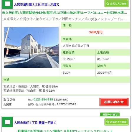
入間市扇町屋２丁目 中古一戸建て
未入居住宅/入間市駅徒歩18分/都市ガス/正味土地24坪/ルーフバルコニー付/ZEH水準省エネ住宅
東京電力／公営水道／都市ガス／下水／対面キッチン／追い焚き／シャンプードレッサー／浴室換気乾燥機／ウォシュレット／システムキッチン／食器洗浄乾燥器／浄水器／床下収納／フローリング／クローゼット／ルーフバルコニー／バリアフリー
価 格
3280万円
所在地
入間市扇町屋２丁目
建物面積
土地面積
88.29ｍ²
81.85ｍ²
間取り
築年月
3LDK
2025年4月
交通
西武池袋・豊島線「入間市」駅 徒歩18分
西武鉄道新宿線「狭山市」駅 徒歩52分
0120-284-788
取扱店舗
TEL :
【通話料無料】
10225052510
お問い合わせ物件番号：
入間店
入間市東町４丁目 新築一戸建て
駐車場2台/対面キッチン/陽当たり良好/ウォークインクローゼット