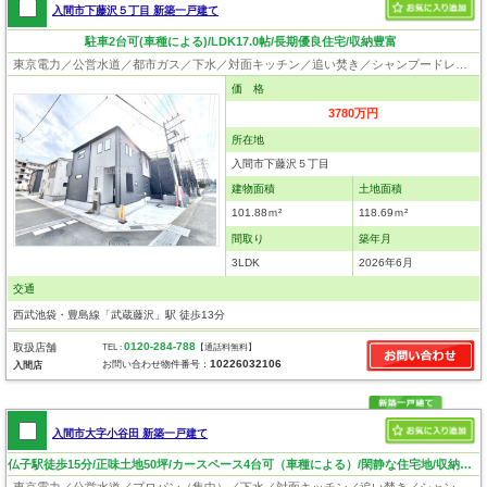
入間市下藤沢５丁目 新築一戸建て
駐車2台可(車種による)/LDK17.0帖/長期優良住宅/収納豊富
東京電力／公営水道／都市ガス／下水／対面キッチン／追い焚き／シャンプードレッサー／浴室換気乾燥機／ウォシュレット／システムキッチン／食器洗浄乾燥器／浄水器／床下収納／ウォークインクローゼット／フローリング／クローゼット／住宅性能評価付き／制震構造／設計住宅性能評価付／建設住宅性能評価付／フラット35適合証明書／長期優良住宅
価 格
3780万円
所在地
入間市下藤沢５丁目
建物面積
土地面積
101.88ｍ²
118.69ｍ²
間取り
築年月
3LDK
2026年6月
交通
西武池袋・豊島線「武蔵藤沢」駅 徒歩13分
0120-284-788
取扱店舗
TEL :
【通話料無料】
10226032106
お問い合わせ物件番号：
入間店
入間市大字小谷田 新築一戸建て
仏子駅徒歩15分/正味土地50坪/カースペース4台可（車種による）/閑静な住宅地/収納豊富
東京電力／公営水道／プロパン（集中）／下水／対面キッチン／追い焚き／シャンプードレッサー／浴室換気乾燥機／ウォシュレット／システムキッチン／食器洗浄乾燥器／浄水器／床下収納／ウォークインクローゼット／フローリング／クローゼット／バリアフリー