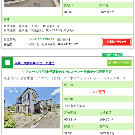
間取り
築年月
3LDK
2025年5月
交通
西武池袋・豊島線「入間市」駅 徒歩18分
西武池袋・豊島線「武蔵藤沢」駅 バス16分 停歩9分
0120-935-983
取扱店舗
TEL :
【通話料無料】
04224120802
お問い合わせ物件番号：
狭山店
入間市大字南峯 中古一戸建て
リフォーム住宅/金子駅徒歩11分/スーパー徒歩4分住環境良好
東京電力／公営水道／プロパン（個別）／下水／ウォシュレット／システムキッチン／浄水器／フローリング
価 格
1290万円
所在地
入間市大字南峯
建物面積
土地面積
65.82ｍ²
109.90ｍ²
間取り
築年月
3LDK
1976年9月