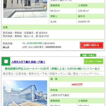
入間市下藤沢３丁目
建物面積
土地面積
95.01ｍ²
125.91ｍ²
間取り
築年月
3LDK
2026年7月
交通
西武池袋・豊島線「武蔵藤沢」駅 徒歩6分
西武池袋・豊島線「狭山ヶ丘」駅 徒歩15分
0120-935-983
取扱店舗
TEL :
【通話料無料】
04226013101
お問い合わせ物件番号：
狭山店
入間市大字下藤沢 新築一戸建て
敷地面積56坪以上/カースペース2台可（車種による）/LDK18.4帖/パントリーあり
東京電力／公営水道／都市ガス／下水／対面キッチン／追い焚き／シャンプードレッサー／浴室換気乾燥機／ウォシュレット／システムキッチン／食器洗浄乾燥器／浄水器／フローリング／クローゼット／バリアフリー／フラット35適合証明書
価 格
3680万円
所在地
入間市大字下藤沢
建物面積
土地面積
99.78ｍ²
186.43ｍ²