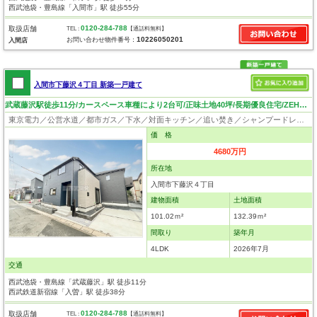
西武池袋・豊島線「入間市」駅 徒歩55分
0120-284-788
取扱店舗
TEL :
【通話料無料】
10226050201
お問い合わせ物件番号：
入間店
入間市下藤沢４丁目 新築一戸建て
武蔵藤沢駅徒歩11分/カースペース車種により2台可/正味土地40坪/長期優良住宅/ZEH水準仕様/収納豊富
東京電力／公営水道／都市ガス／下水／対面キッチン／追い焚き／シャンプードレッサー／浴室換気乾燥機／ウォシュレット／システムキッチン／浄水器／床下収納／フローリング／クローゼット／バリアフリー／設計住宅性能評価付／建設住宅性能評価付／フラット35適合証明書／長期優良住宅
価 格
4680万円
所在地
入間市下藤沢４丁目
建物面積
土地面積
101.02ｍ²
132.39ｍ²
間取り
築年月
4LDK
2026年7月
交通
西武池袋・豊島線「武蔵藤沢」駅 徒歩11分
西武鉄道新宿線「入曽」駅 徒歩38分
0120-284-788
取扱店舗
TEL :
【通話料無料】