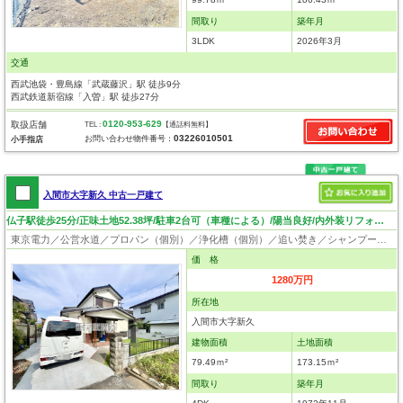
間取り
築年月
3LDK
2026年3月
交通
西武池袋・豊島線「武蔵藤沢」駅 徒歩9分
西武鉄道新宿線「入曽」駅 徒歩27分
0120-953-629
取扱店舗
TEL :
【通話料無料】
03226010501
お問い合わせ物件番号：
小手指店
入間市大字新久 中古一戸建て
仏子駅徒歩25分/正味土地52.38坪/駐車2台可（車種による）/陽当良好/内外装リフォーム済み
東京電力／公営水道／プロパン（個別）／浄化槽（個別）／追い焚き／シャンプードレッサー／ウォシュレット／システムキッチン／出窓／フローリング／クローゼット／ルーフバルコニー
価 格
1280万円
所在地
入間市大字新久
建物面積
土地面積
79.49ｍ²
173.15ｍ²
間取り
築年月