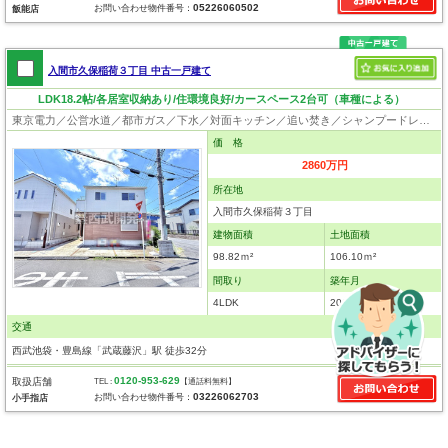
05226060502
お問い合わせ物件番号：
飯能店
入間市久保稲荷３丁目 中古一戸建て
LDK18.2帖/各居室収納あり/住環境良好/カースペース2台可（車種による）
東京電力／公営水道／都市ガス／下水／対面キッチン／追い焚き／シャンプードレッサー／浴室換気乾燥機／ウォシュレット／システムキッチン／浄水器／床下収納／フローリング／クローゼット／バリアフリー
価 格
2860万円
所在地
入間市久保稲荷３丁目
建物面積
土地面積
98.82ｍ²
106.10ｍ²
間取り
築年月
4LDK
2019年7月
交通
西武池袋・豊島線「武蔵藤沢」駅 徒歩32分
0120-953-629
取扱店舗
TEL :
【通話料無料】
03226062703
お問い合わせ物件番号：
小手指店