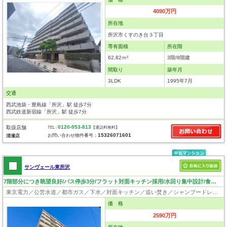
4090万円
所在地
所沢市くすのき台３丁目
専有面積
所在階
62.82ｍ²
3階/8階建
間取り
築年月
3LDK
1995年7月
交通
西武池袋・豊島線「所沢」駅 徒歩7分
西武鉄道新宿線「所沢」駅 徒歩7分
0120-953-813
取扱店舗
TEL :
【通話料無料】
15326071601
お問い合わせ物件番号：
清瀬店
サンヴェール東所沢
7階部分につき眺望良好/バス停歩3分/フラット対面キッチン採用/水回り集中設計/食洗機/対面キッチン
東京電力／公営水道／都市ガス／下水／対面キッチン／追い焚き／シャンプードレッサー／浴室換気乾燥機／ウォシュレット／システムキッチン／食器洗浄乾燥器／浄水器／フローリング／クローゼット／エレベータ／外壁タイル張り
価 格
2590万円