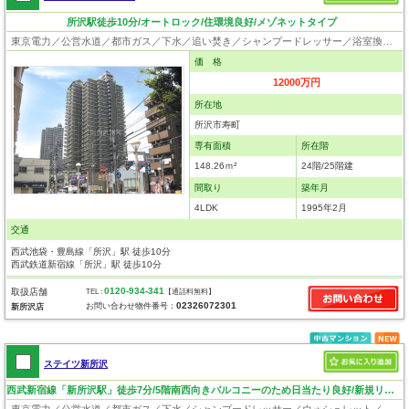
所沢駅徒歩10分/オートロック/住環境良好/メゾネットタイプ
東京電力／公営水道／都市ガス／下水／追い焚き／シャンプードレッサー／浴室換気乾燥機／ウォシュレット／システムキッチン／ウォークインクローゼット／フローリング／クローゼット／オートロック／エレベータ／バイク置場／バリアフリー
価 格
12000万円
所在地
所沢市寿町
専有面積
所在階
148.26ｍ²
24階/25階建
間取り
築年月
4LDK
1995年2月
交通
西武池袋・豊島線「所沢」駅 徒歩10分
西武鉄道新宿線「所沢」駅 徒歩10分
0120-934-341
取扱店舗
TEL :
【通話料無料】
02326072301
お問い合わせ物件番号：
新所沢店
ステイツ新所沢
西武新宿線「新所沢駅」徒歩7分/5階南西向きバルコニーのため日当たり良好/新規リフォーム物件
東京電力／公営水道／都市ガス／下水／シャンプードレッサー／ウォシュレット／システムキッチン／フローリング／クローゼット／オートロック／エレベータ