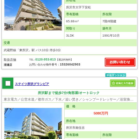
所在地
所沢市大字下安松
専有面積
所在階
65.88ｍ²
7階/8階建
間取り
築年月
3LDK
1991年10月
交通
武蔵野線「東所沢」駅 バス10分 停歩3分
0120-953-813
取扱店舗
TEL :
【通話料無料】
15326042903
お問い合わせ物件番号：
清瀬店
ステイツ所沢グランビア
所沢駅まで徒歩7分/角部屋/オートロック
東京電力／公営水道／都市ガス／下水／追い焚き／シャンプードレッサー／浴室換気乾燥機／ウォシュレット／システムキッチン／浄水器／フローリング／クローゼット／オートロック／エレベータ／駐輪場／角部屋
価 格
5080万円
所在地
所沢市南住吉
専有面積
所在階