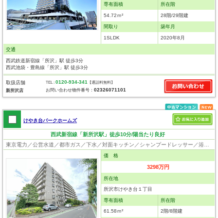
専有面積
所在階
54.72ｍ²
28階/29階建
間取り
築年月
1SLDK
2020年8月
交通
西武鉄道新宿線「所沢」駅 徒歩3分
西武池袋・豊島線「所沢」駅 徒歩3分
0120-934-341
取扱店舗
TEL :
【通話料無料】
02326071101
お問い合わせ物件番号：
新所沢店
けやき台パークホームズ
西武新宿線「新所沢駅」徒歩10分/陽当たり良好
東京電力／公営水道／都市ガス／下水／対面キッチン／シャンプードレッサー／浴室換気乾燥機／ウォシュレット／システムキッチン／食器洗浄乾燥器／浄水器／フローリング／クローゼット／オートロック／エレベータ
価 格
3298万円
所在地
所沢市けやき台１丁目
専有面積
所在階
61.58ｍ²
2階/8階建