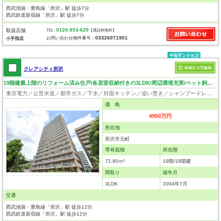
西武池袋・豊島線「所沢」駅 徒歩7分
西武鉄道新宿線「所沢」駅 徒歩7分
0120-953-629
取扱店舗
TEL :
【通話料無料】
03326071901
お問い合わせ物件番号：
小手指店
クレアシティ所沢
19階建最上階のリフォーム済み住戸/各居室収納付きの3LDK/周辺環境充実/ペット飼育可(細則あり)
東京電力／公営水道／都市ガス／下水／対面キッチン／追い焚き／シャンプードレッサー／浴室換気乾燥機／ウォシュレット／システムキッチン／浄水器／ウォークインクローゼット／フローリング／クローゼット／オートロック／エレベータ／駐輪場／バイク置場／ペット相談
価 格
4950万円
所在地
所沢市元町
専有面積
所在階
72.90ｍ²
19階/19階建
間取り
築年月
3LDK
2004年7月
交通
西武池袋・豊島線「所沢」駅 徒歩12分
西武鉄道新宿線「所沢」駅 徒歩12分