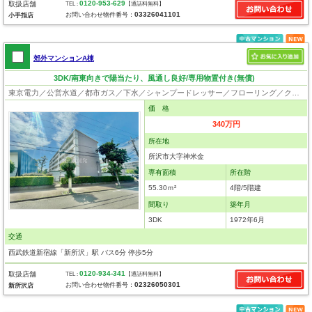
0120-953-629
取扱店舗
TEL :
【通話料無料】
03326041101
お問い合わせ物件番号：
小手指店
郊外マンションA棟
3DK/南東向きで陽当たり、風通し良好/専用物置付き(無償)
東京電力／公営水道／都市ガス／下水／シャンプードレッサー／フローリング／クローゼット
価 格
340万円
所在地
所沢市大字神米金
専有面積
所在階
55.30ｍ²
4階/5階建
間取り
築年月
3DK
1972年6月
交通
西武鉄道新宿線「新所沢」駅 バス6分 停歩5分
0120-934-341
取扱店舗
TEL :
【通話料無料】
02326050301
お問い合わせ物件番号：
新所沢店