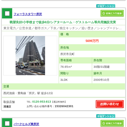
フォーラスタワー所沢
眺望良好/小学校まで徒歩6分/シアタールーム・ゲストルーム等共用施設充実
東京電力／公営水道／都市ガス／下水／独立キッチン／追い焚き／シャンプードレッサー／浴室換気乾燥機／ウォシュレット／食器洗浄乾燥器／浄水器／ウォークインクローゼット／フローリング／クローゼット／インターネット接続／オートロック／エレベータ／ペット相談
価 格
5699万円
所在地
所沢市元町
専有面積
所在階
76.65ｍ²
30階/31階建
間取り
築年月
3LDK
2000年10月
交通
西武池袋・豊島線「所沢」駅 徒歩12分
0120-953-813
取扱店舗
TEL :
【通話料無料】
15326042301
お問い合わせ物件番号：
清瀬店
パークヒルズ東所沢