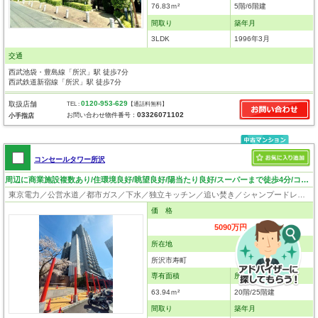
76.83ｍ²
5階/6階建
間取り
築年月
3LDK
1996年3月
交通
西武池袋・豊島線「所沢」駅 徒歩7分
西武鉄道新宿線「所沢」駅 徒歩7分
0120-953-629
取扱店舗
TEL :
【通話料無料】
03326071102
お問い合わせ物件番号：
小手指店
コンセールタワー所沢
周辺に商業施設複数あり/住環境良好/眺望良好/陽当たり良好/スーパーまで徒歩4分/コンビニまで徒歩2分
東京電力／公営水道／都市ガス／下水／独立キッチン／追い焚き／シャンプードレッサー／浴室換気乾燥機／ウォシュレット／システムキッチン／浄水器／フローリング／クローゼット／オートロック／エレベータ
価 格
5090万円
所在地
所沢市寿町
専有面積
所在階
63.94ｍ²
20階/25階建
間取り
築年月