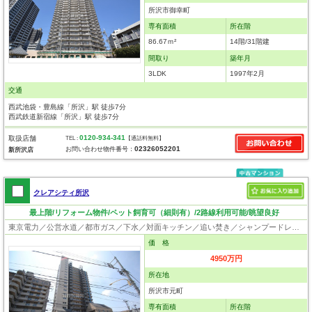
所沢市御幸町
専有面積
所在階
86.67ｍ²
14階/31階建
間取り
築年月
3LDK
1997年2月
交通
西武池袋・豊島線「所沢」駅 徒歩7分
西武鉄道新宿線「所沢」駅 徒歩7分
0120-934-341
取扱店舗
TEL :
【通話料無料】
02326052201
お問い合わせ物件番号：
新所沢店
クレアシティ所沢
最上階/リフォーム物件/ペット飼育可（細則有）/2路線利用可能/眺望良好
東京電力／公営水道／都市ガス／下水／対面キッチン／追い焚き／シャンプードレッサー／浴室換気乾燥機／ウォシュレット／システムキッチン／浄水器／フローリング／クローゼット／オートロック／エレベータ／駐輪場／バイク置場／ペット相談
価 格
4950万円
所在地
所沢市元町
専有面積
所在階