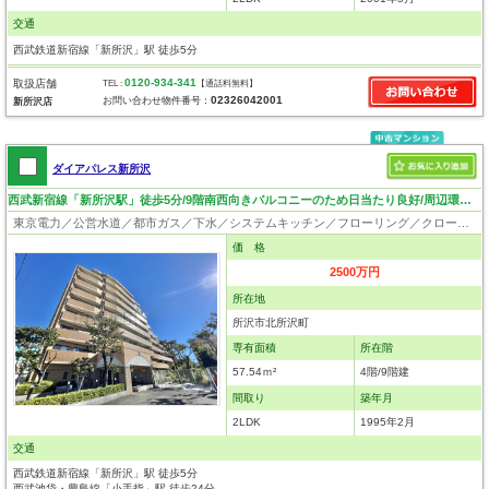
交通
西武鉄道新宿線「新所沢」駅 徒歩5分
0120-934-341
取扱店舗
TEL :
【通話料無料】
02326042001
お問い合わせ物件番号：
新所沢店
ダイアパレス新所沢
西武新宿線「新所沢駅」徒歩5分/9階南西向きバルコニーのため日当たり良好/周辺環境良好
東京電力／公営水道／都市ガス／下水／システムキッチン／フローリング／クローゼット／エレベータ／駐輪場
価 格
2500万円
所在地
所沢市北所沢町
専有面積
所在階
57.54ｍ²
4階/9階建
間取り
築年月
2LDK
1995年2月
交通
西武鉄道新宿線「新所沢」駅 徒歩5分
西武池袋・豊島線「小手指」駅 徒歩24分