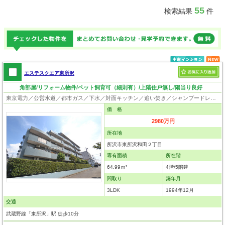
55
検索結果
件
エステスクエア東所沢
角部屋/リフォーム物件/ペット飼育可（細則有）/上階住戸無し/陽当り良好
東京電力／公営水道／都市ガス／下水／対面キッチン／追い焚き／シャンプードレッサー／浴室換気乾燥機／ウォシュレット／システムキッチン／浄水器／フローリング／クローゼット／オートロック／エレベータ／駐輪場／バイク置場／角部屋／ペット相談
価 格
2980万円
所在地
所沢市東所沢和田２丁目
専有面積
所在階
64.99ｍ²
4階/5階建
間取り
築年月
3LDK
1994年12月
交通
武蔵野線「東所沢」駅 徒歩10分