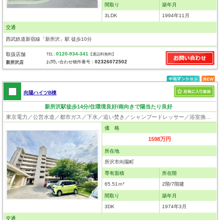
間取り
築年月
3LDK
1994年11月
交通
西武鉄道新宿線「新所沢」駅 徒歩10分
0120-934-341
取扱店舗
TEL :
【通話料無料】
02326072502
お問い合わせ物件番号：
新所沢店
向陽ハイツB棟
新所沢駅徒歩14分/住環境良好/南向きで陽当たり良好
東京電力／公営水道／都市ガス／下水／追い焚き／シャンプードレッサー／浴室換気乾燥機／ウォシュレット／システムキッチン／浄水器／フローリング／クローゼット／エレベータ／ペット相談
価 格
1598万円
所在地
所沢市向陽町
専有面積
所在階
65.51ｍ²
2階/7階建
間取り
築年月
3DK
1974年3月
交通