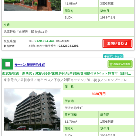
41.08ｍ²
3階/3階建
間取り
築年月
1LDK
1988年1月
交通
武蔵野線「東所沢」駅 徒歩11分
0120-934-341
取扱店舗
TEL :
【通話料無料】
02326041201
お問い合わせ物件番号：
新所沢店
サーパス新所沢弥生町
西武新宿線「新所沢」駅徒歩5分/床暖房付き/角部屋/専用庭付き/ペット飼育可（細則有）
東京電力／公営水道／都市ガス／下水／対面キッチン／追い焚き／シャンプードレッサー／浴室換気乾燥機／ウォシュレット／システムキッチン／食器洗浄乾燥器／浄水器／ウォークインクローゼット／フローリング／床暖房／クローゼット／オートロック／エレベータ／専用庭／角部屋／ペット相談
価 格
3980万円
所在地
所沢市弥生町
専有面積
所在階
82.70ｍ²
1階/8階建
間取り
築年月
2LDK
2001年5月