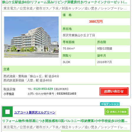
狭山ケ丘駅徒歩6分/リフォーム済み/リビング床暖房付き/ウォークインクローゼット/ペット飼育可（細則有）
東京電力／公営水道／都市ガス／下水／対面キッチン／追い焚き／シャンプードレッサー／浴室換気乾燥機／ウォシュレット／システムキッチン／食器洗浄乾燥器／浄水器／ウォークインクローゼット／フローリング／床暖房／クローゼット／インターネット接続／オートロック／エレベータ／駐輪場／バイク置場／外壁タイル張り／バリアフリー／住宅性能評価付き／ペット相談
価 格
3880万円
所在地
所沢市東狭山ケ丘２丁目
専有面積
所在階
70.84ｍ²
9階/12階建
間取り
築年月
3LDK
2016年7月
交通
西武池袋・豊島線「狭山ヶ丘」駅 徒歩6分
西武鉄道新宿線「入曽」駅 徒歩40分
0120-953-629
取扱店舗
TEL :
【通話料無料】
03326021403
お問い合わせ物件番号：
小手指店
ユアコート新所沢エルグリーン
リフォーム物件/角部屋につき開放感有/3面バルコニー/収納豊富/小中学校徒歩10分圏内/4LDK
東京電力／公営水道／都市ガス／下水／独立キッチン／追い焚き／シャンプードレッサー／浴室換気乾燥機／ウォシュレット／システムキッチン／食器洗浄乾燥器／浄水器／ウォークインクローゼット／出窓／フローリング／クローゼット／オートロック／エレベータ／角部屋／ペット相談