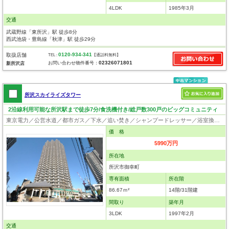
4LDK
1985年3月
交通
武蔵野線「東所沢」駅 徒歩8分
西武池袋・豊島線「秋津」駅 徒歩29分
0120-934-341
取扱店舗
TEL :
【通話料無料】
02326071801
お問い合わせ物件番号：
新所沢店
所沢スカイライズタワー
2沿線利用可能な所沢駅まで徒歩7分/食洗機付き/総戸数300戸のビッグコミュニティ
東京電力／公営水道／都市ガス／下水／追い焚き／シャンプードレッサー／浴室換気乾燥機／ウォシュレット／システムキッチン／食器洗浄乾燥器／浄水器／フローリング／クローゼット／オートロック／エレベータ／駐輪場／バイク置場
価 格
5990万円
所在地
所沢市御幸町
専有面積
所在階
86.67ｍ²
14階/31階建
間取り
築年月
3LDK
1997年2月
交通