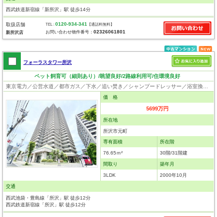
西武鉄道新宿線「新所沢」駅 徒歩14分
0120-934-341
取扱店舗
TEL :
【通話料無料】
02326061801
お問い合わせ物件番号：
新所沢店
フォーラスタワー所沢
ペット飼育可（細則あり）/眺望良好/2路線利用可/住環境良好
東京電力／公営水道／都市ガス／下水／追い焚き／シャンプードレッサー／浴室換気乾燥機／ウォシュレット／システムキッチン／食器洗浄乾燥器／浄水器／ウォークインクローゼット／フローリング／クローゼット／オートロック／エレベータ／駐輪場／ペット相談
価 格
5699万円
所在地
所沢市元町
専有面積
所在階
76.65ｍ²
30階/31階建
間取り
築年月
3LDK
2000年10月
交通
西武池袋・豊島線「所沢」駅 徒歩12分
西武鉄道新宿線「所沢」駅 徒歩12分