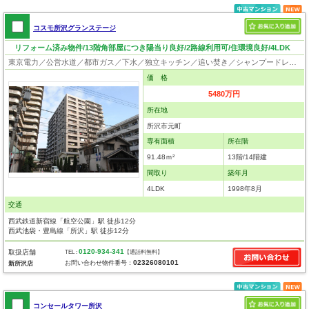
コスモ所沢グランステージ
リフォーム済み物件/13階角部屋につき陽当り良好/2路線利用可/住環境良好/4LDK
東京電力／公営水道／都市ガス／下水／独立キッチン／追い焚き／シャンプードレッサー／浴室換気乾燥機／ウォシュレット／システムキッチン／浄水器／ウォークインクローゼット／フローリング／クローゼット／オートロック／エレベータ／角部屋
価 格
5480万円
所在地
所沢市元町
専有面積
所在階
91.48ｍ²
13階/14階建
間取り
築年月
4LDK
1998年8月
交通
西武鉄道新宿線「航空公園」駅 徒歩12分
西武池袋・豊島線「所沢」駅 徒歩12分
0120-934-341
取扱店舗
TEL :
【通話料無料】
02326080101
お問い合わせ物件番号：
新所沢店
コンセールタワー所沢