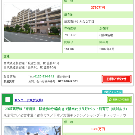
価 格
3780万円
所在地
所沢市けやき台２丁目
専有面積
所在階
73.31ｍ²
6階/9階建
間取り
築年月
1SLDK
2002年1月
交通
西武鉄道新宿線「航空公園」駅 徒歩10分
西武鉄道新宿線「新所沢」駅 徒歩16分
0120-934-341
取扱店舗
TEL :
【通話料無料】
02326042901
お問い合わせ物件番号：
新所沢店
サンコーポ東所沢第2
JR武蔵野線「東所沢」駅徒歩9分/南向きで陽当たり良好/ペット飼育可（細則あり）
東京電力／公営水道／都市ガス／下水／対面キッチン／シャンプードレッサー／ウォシュレット／システムキッチン／フローリング／クローゼット／ペット相談
価 格
1380万円