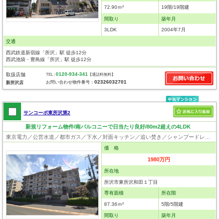
72.90ｍ²
19階/19階建
間取り
築年月
3LDK
2004年7月
交通
西武鉄道新宿線「所沢」駅 徒歩12分
西武池袋・豊島線「所沢」駅 徒歩12分
0120-934-341
取扱店舗
TEL :
【通話料無料】
02326032701
お問い合わせ物件番号：
新所沢店
サンコーポ東所沢第2
新規リフォーム物件/南バルコニーで日当たり良好/80m2超えの4LDK
東京電力／公営水道／都市ガス／下水／対面キッチン／追い焚き／シャンプードレッサー／ウォシュレット／システムキッチン／食器洗浄乾燥器／浄水器／フローリング／クローゼット／駐輪場／バイク置場
価 格
1980万円
所在地
所沢市東所沢和田１丁目
専有面積
所在階
87.36ｍ²
5階/5階建
間取り
築年月