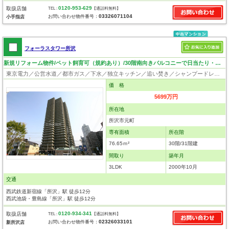
0120-953-629
取扱店舗
TEL :
【通話料無料】
03326071104
お問い合わせ物件番号：
小手指店
フォーラスタワー所沢
新規リフォーム物件/ペット飼育可（規約あり）/30階南向きバルコニーで日当たり・眺望良好
東京電力／公営水道／都市ガス／下水／独立キッチン／追い焚き／シャンプードレッサー／浴室換気乾燥機／ウォシュレット／システムキッチン／食器洗浄乾燥器／浄水器／ウォークインクローゼット／フローリング／クローゼット／オートロック／エレベータ／駐輪場／バイク置場／ペット相談
価 格
5699万円
所在地
所沢市元町
専有面積
所在階
76.65ｍ²
30階/31階建
間取り
築年月
3LDK
2000年10月
交通
西武鉄道新宿線「所沢」駅 徒歩12分
西武池袋・豊島線「所沢」駅 徒歩12分
0120-934-341
取扱店舗
TEL :
【通話料無料】
02326033101
お問い合わせ物件番号：
新所沢店