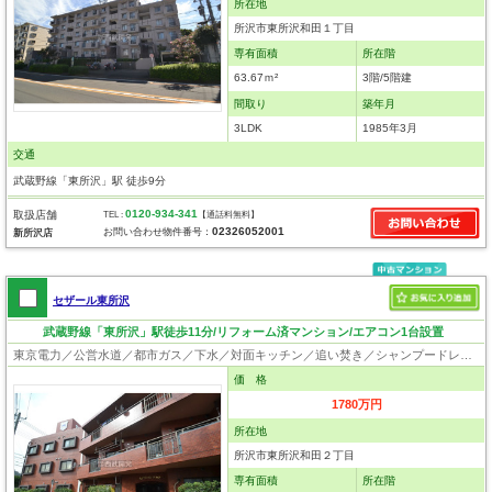
所在地
所沢市東所沢和田１丁目
専有面積
所在階
63.67ｍ²
3階/5階建
間取り
築年月
3LDK
1985年3月
交通
武蔵野線「東所沢」駅 徒歩9分
0120-934-341
取扱店舗
TEL :
【通話料無料】
02326052001
お問い合わせ物件番号：
新所沢店
セザール東所沢
武蔵野線「東所沢」駅徒歩11分/リフォーム済マンション/エアコン1台設置
東京電力／公営水道／都市ガス／下水／対面キッチン／追い焚き／シャンプードレッサー／浴室換気乾燥機／ウォシュレット／システムキッチン／浄水器／フローリング／クローゼット
価 格
1780万円
所在地
所沢市東所沢和田２丁目
専有面積
所在階