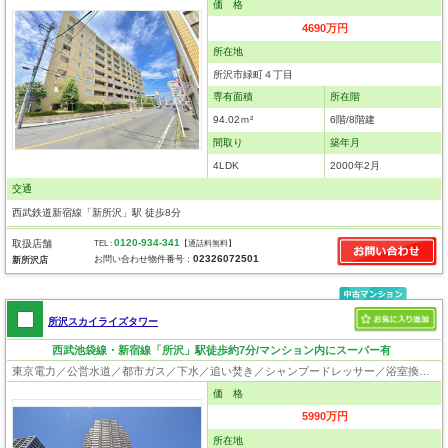
価 格
4690万円
所在地
所沢市緑町４丁目
専有面積
所在階
94.02ｍ²
6階/8階建
間取り
築年月
4LDK
2000年2月
交通
西武鉄道新宿線「新所沢」駅 徒歩8分
0120-934-341
取扱店舗
TEL :
【通話料無料】
02326072501
お問い合わせ物件番号：
新所沢店
所沢スカイライズタワー
西武池袋線・新宿線「所沢」駅徒歩約7分/マンション内にスーパー有
東京電力／公営水道／都市ガス／下水／追い焚き／シャンプードレッサー／浴室換気乾燥機／システムキッチン／食器洗浄乾燥器／浄水器／フローリング／クローゼット／エレベータ／駐輪場／バイク置場／フラット35適合証明書
価 格
5990万円
所在地