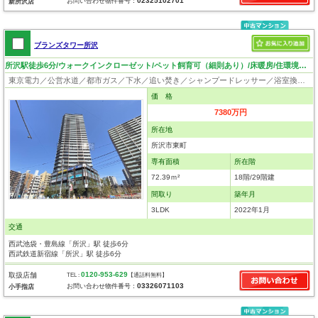
02325102701
お問い合わせ物件番号：
新所沢店
ブランズタワー所沢
所沢駅徒歩6分/ウォークインクローゼット/ペット飼育可（細則あり）/床暖房/住環境良好
東京電力／公営水道／都市ガス／下水／追い焚き／シャンプードレッサー／浴室換気乾燥機／ウォシュレット／システムキッチン／食器洗浄乾燥器／浄水器／ウォークインクローゼット／フローリング／床暖房／クローゼット／インターネット接続／オートロック／エレベータ／駐輪場／バリアフリー／ペット相談
価 格
7380万円
所在地
所沢市東町
専有面積
所在階
72.39ｍ²
18階/29階建
間取り
築年月
3LDK
2022年1月
交通
西武池袋・豊島線「所沢」駅 徒歩6分
西武鉄道新宿線「所沢」駅 徒歩6分
0120-953-629
取扱店舗
TEL :
【通話料無料】
03326071103
お問い合わせ物件番号：
小手指店