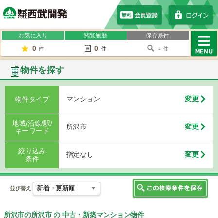
株式会社西武開発
お気に入り
閲覧履歴
保存条件
0
0
-
件
件
件
MENU
物件を探す
マンション
変更
物件タイプ
地域/沿線/駅/
所沢市
変更
キーワード
絞り込み
指定なし
変更
条件
並び替え
所沢市の所沢市 の 中古・新築マンション物件