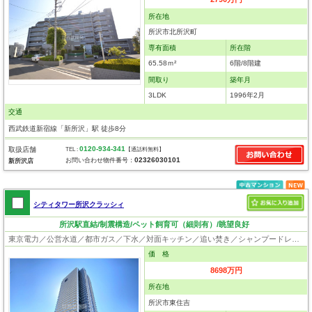
所在地
所沢市北所沢町
専有面積
所在階
65.58ｍ²
6階/8階建
間取り
築年月
3LDK
1996年2月
交通
西武鉄道新宿線「新所沢」駅 徒歩8分
0120-934-341
取扱店舗
TEL :
【通話料無料】
02326030101
お問い合わせ物件番号：
新所沢店
シティタワー所沢クラッシィ
所沢駅直結/制震構造/ペット飼育可（細則有）/眺望良好
東京電力／公営水道／都市ガス／下水／対面キッチン／追い焚き／シャンプードレッサー／浴室換気乾燥機／ウォシュレット／システムキッチン／食器洗浄乾燥器／浄水器／ウォークインクローゼット／フローリング／床暖房／クローゼット／オートロック／エレベータ／駐輪場／バイク置場／ペット相談
価 格
8698万円
所在地
所沢市東住吉