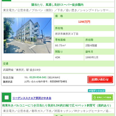
陽当たり、風通し良好/スーパー徒歩圏内
東京電力／公営水道／プロパン（個別）／下水／追い焚き／シャンプードレッサー／ウォシュレット／フローリング／エレベータ
価 格
1299万円
所在地
所沢市東所沢３丁目
専有面積
所在階
60.75ｍ²
2階/4階建
間取り
築年月
4DK
1990年1月
交通
武蔵野線「東所沢」駅 徒歩19分
0120-934-341
取扱店舗
TEL :
【通話料無料】
02326072401
お問い合わせ物件番号：
新所沢店
リーデンススクエア所沢けやき台
南東向きバルコニーにつき日当たり良好/LDK約21帖で広々/ペット飼育可（規約あり）
東京電力／公営水道／都市ガス／下水／対面キッチン／IHクッキングヒーター／追い焚き／シャンプードレッサー／浴室換気乾燥機／ウォシュレット／システムキッチン／食器洗浄乾燥器／浄水器／クローゼット／エレベータ／ペット相談