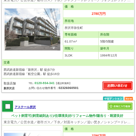
価 格
2780万円
所在地
所沢市弥生町
専有面積
所在階
61.07ｍ²
5階/5階建
間取り
築年月
3LDK
1994年12月
交通
西武鉄道新宿線「新所沢」駅 徒歩7分
西武鉄道新宿線「航空公園」駅 徒歩16分
0120-934-341
取扱店舗
TEL :
【通話料無料】
02326060501
お問い合わせ物件番号：
新所沢店
アステール所沢
ペット飼育可(飼育細則あり)/住環境良好/リフォーム物件/陽当り・眺望良好
東京電力／公営水道／都市ガス／下水／対面キッチン／追い焚き／シャンプードレッサー／浴室換気乾燥機／ウォシュレット／システムキッチン／浄水器／フローリング／クローゼット／エレベータ／ペット相談
価 格
2790万円