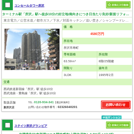
コンセールタワー所沢
ターミナル駅「所沢」駅へ徒歩10分の好立地/南向きにつき日当たり良好/新規リフォーム物件
東京電力／公営水道／都市ガス／下水／対面キッチン／追い焚き／シャンプードレッサー／浴室換気乾燥機／ウォシュレット／システムキッチン／食器洗浄乾燥器／浄水器／クローゼット／エレベータ／駐輪場／バイク置場
価 格
4580万円
所在地
所沢市寿町
専有面積
所在階
63.59ｍ²
8階/25階建
間取り
築年月
3LDK
1995年2月
交通
西武鉄道新宿線「所沢」駅 徒歩10分
西武池袋・豊島線「所沢」駅 徒歩10分
0120-934-341
取扱店舗
TEL :
【通話料無料】
02326040201
お問い合わせ物件番号：
新所沢店
ステイツ所沢グランビア