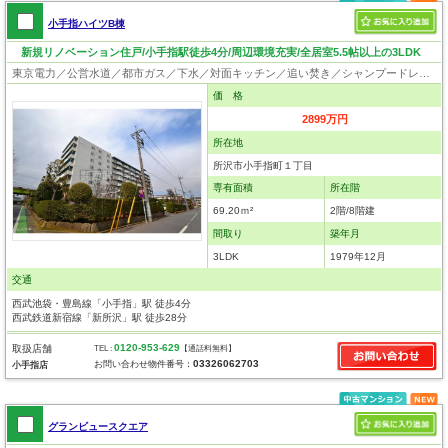
小手指ハイツB棟
新規リノベーション住戸/小手指駅徒歩4分/周辺環境充実/全居室5.5帖以上の3LDK
東京電力／公営水道／都市ガス／下水／対面キッチン／追い焚き／シャンプードレッサー／ウォシュレット／システムキッチン／浄水器／ウォークインクローゼット／フローリング／クローゼット／エレベータ
価 格
2899万円
所在地
所沢市小手指町１丁目
専有面積
所在階
69.20ｍ²
2階/8階建
間取り
築年月
3LDK
1979年12月
交通
西武池袋・豊島線「小手指」駅 徒歩4分
西武鉄道新宿線「新所沢」駅 徒歩28分
0120-953-629
取扱店舗
TEL :
【通話料無料】
03326062703
お問い合わせ物件番号：
小手指店
グランビュースクエア