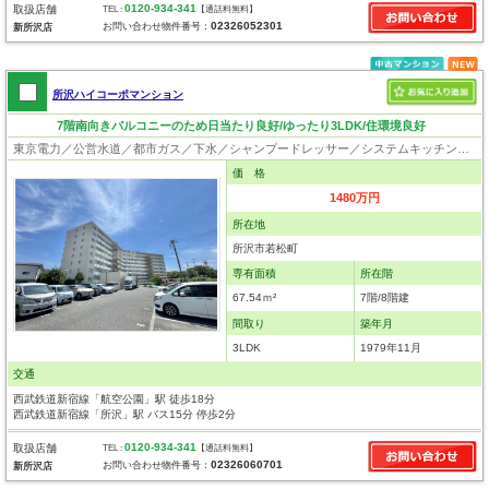
0120-934-341
取扱店舗
TEL :
【通話料無料】
02326052301
お問い合わせ物件番号：
新所沢店
所沢ハイコーポマンション
7階南向きバルコニーのため日当たり良好/ゆったり3LDK/住環境良好
東京電力／公営水道／都市ガス／下水／シャンプードレッサー／システムキッチン／フローリング／クローゼット／エレベータ
価 格
1480万円
所在地
所沢市若松町
専有面積
所在階
67.54ｍ²
7階/8階建
間取り
築年月
3LDK
1979年11月
交通
西武鉄道新宿線「航空公園」駅 徒歩18分
西武鉄道新宿線「所沢」駅 バス15分 停歩2分
0120-934-341
取扱店舗
TEL :
【通話料無料】
02326060701
お問い合わせ物件番号：
新所沢店