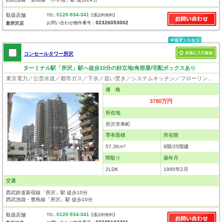
0120-934-341
取扱店舗
TEL :
【通話料無料】
02326053002
お問い合わせ物件番号：
新所沢店
コンセールタワー所沢
ターミナル駅「所沢」駅へ徒歩10分の好立地/角部屋/宅配ボックスあり
東京電力／公営水道／都市ガス／下水／追い焚き／システムキッチン／フローリング／クローゼット／オートロック／エレベータ／角部屋
価 格
3780万円
所在地
所沢市寿町
専有面積
所在階
57.36ｍ²
8階/25階建
間取り
築年月
2LDK
1995年2月
交通
西武鉄道新宿線「所沢」駅 徒歩10分
西武池袋・豊島線「所沢」駅 徒歩10分
0120-934-341
取扱店舗
TEL :
【通話料無料】