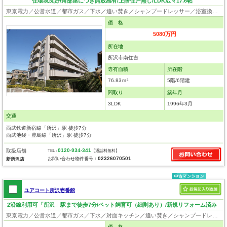
住環境良好/角部屋につき開放感有/上階住戸無し/LDK広々17.6帖
東京電力／公営水道／都市ガス／下水／追い焚き／シャンプードレッサー／浴室換気乾燥機／ウォシュレット／システムキッチン／食器洗浄乾燥器／浄水器／フローリング／クローゼット／オートロック／エレベータ／駐輪場／外壁タイル張り／角部屋
価 格
5080万円
所在地
所沢市南住吉
専有面積
所在階
76.83ｍ²
5階/6階建
間取り
築年月
3LDK
1996年3月
交通
西武鉄道新宿線「所沢」駅 徒歩7分
西武池袋・豊島線「所沢」駅 徒歩7分
0120-934-341
取扱店舗
TEL :
【通話料無料】
02326070501
お問い合わせ物件番号：
新所沢店
ユアコート所沢壱番館
2沿線利用可「所沢」駅まで徒歩7分/ペット飼育可（細則あり）/新規リフォーム済み
東京電力／公営水道／都市ガス／下水／対面キッチン／追い焚き／シャンプードレッサー／浴室換気乾燥機／ウォシュレット／システムキッチン／食器洗浄乾燥器／浄水器／フローリング／クローゼット／オートロック／エレベータ／ペット相談
価 格