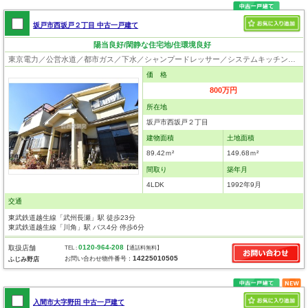
坂戸市西坂戸２丁目 中古一戸建て
陽当良好/閑静な住宅地/住環境良好
東京電力／公営水道／都市ガス／下水／シャンプードレッサー／システムキッチン／床下収納／フローリング／クローゼット／屋根裏収納
価 格
800万円
所在地
坂戸市西坂戸２丁目
建物面積
土地面積
89.42ｍ²
149.68ｍ²
間取り
築年月
4LDK
1992年9月
交通
東武鉄道越生線「武州長瀬」駅 徒歩23分
東武鉄道越生線「川角」駅 バス4分 停歩6分
0120-964-208
取扱店舗
TEL :
【通話料無料】
14225010505
お問い合わせ物件番号：
ふじみ野店
入間市大字野田 中古一戸建て