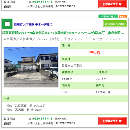
0120-974-443
取扱店舗
TEL :
【通話料無料】
05226073001
お問い合わせ物件番号：
飯能店
日高市大字高萩 中古一戸建て
武蔵高萩駅徒歩17分/南東側公道につき陽当良好/カースペース2台駐車可（車種制限有）
東京電力／公営水道／プロパン（個別）／下水／シャンプードレッサー／システムキッチン／フローリング
価 格
500万円
所在地
日高市大字高萩
建物面積
土地面積
55.06ｍ²
90.75ｍ²
間取り
築年月
3DK
1976年3月
交通
川越線「武蔵高萩」駅 徒歩18分
川越線「高麗川」駅 徒歩53分
0120-974-443
取扱店舗
TEL :
【通話料無料】
05226022601
お問い合わせ物件番号：
飯能店