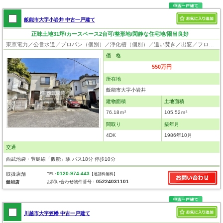
飯能市大字小岩井 中古一戸建て
正味土地31坪/カースペース2台可/整形地/閑静な住宅地/陽当良好
東京電力／公営水道／プロパン（個別）／浄化槽（個別）／追い焚き／出窓／フローリング
価 格
550万円
所在地
飯能市大字小岩井
建物面積
土地面積
76.18ｍ²
105.52ｍ²
間取り
築年月
4DK
1986年10月
交通
西武池袋・豊島線「飯能」駅 バス18分 停歩10分
0120-974-443
取扱店舗
TEL :
【通話料無料】
05224031101
お問い合わせ物件番号：
飯能店
川越市大字笠幡 中古一戸建て