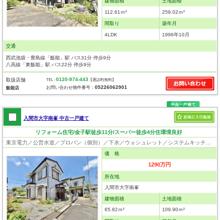
建物面積
土地面積
112.61ｍ²
259.02ｍ²
間取り
築年月
4LDK
1996年10月
交通
西武池袋・豊島線「飯能」駅 バス31分 停歩9分
八高線「東飯能」駅 バス22分 停歩9分
0120-974-443
取扱店舗
TEL :
【通話料無料】
05226062901
お問い合わせ物件番号：
飯能店
入間市大字南峯 中古一戸建て
リフォーム住宅/金子駅徒歩11分/スーパー徒歩4分住環境良好
東京電力／公営水道／プロパン（個別）／下水／ウォシュレット／システムキッチン／浄水器／フローリング
価 格
1290万円
所在地
入間市大字南峯
建物面積
土地面積
65.82ｍ²
109.90ｍ²