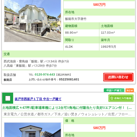
580万円
所在地
飯能市大字唐竹
建物面積
土地面積
88.90ｍ²
117.03ｍ²
間取り
築年月
4LDK
1992年5月
交通
西武池袋・豊島線「飯能」駅 バス34分 停歩7分
八高線「東飯能」駅 バス29分 停歩7分
0120-974-443
取扱店舗
TEL :
【通話料無料】
05225081401
お問い合わせ物件番号：
飯能店
坂戸市西坂戸１丁目 中古一戸建て
土地面積広々47坪!/駐車場車種により2台可!/角地に付陽当たり良好!/エアコン付！（家具・備品は撤去予定）
東京電力／公営水道／都市ガス／下水／追い焚き／ウォシュレット／出窓／フローリング
価 格
580万円
所在地