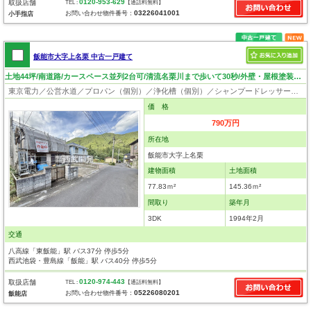
0120-953-629
取扱店舗
TEL :
【通話料無料】
03226041001
お問い合わせ物件番号：
小手指店
飯能市大字上名栗 中古一戸建て
土地44坪/南道路/カースペース並列2台可/清流名栗川まで歩いて30秒/外壁・屋根塗装/自然豊かなロケーション
東京電力／公営水道／プロパン（個別）／浄化槽（個別）／シャンプードレッサー／ウォシュレット／システムキッチン／出窓／フローリング／クローゼット
価 格
790万円
所在地
飯能市大字上名栗
建物面積
土地面積
77.83ｍ²
145.36ｍ²
間取り
築年月
3DK
1994年2月
交通
八高線「東飯能」駅 バス37分 停歩5分
西武池袋・豊島線「飯能」駅 バス40分 停歩5分
0120-974-443
取扱店舗
TEL :
【通話料無料】
05226080201
お問い合わせ物件番号：
飯能店