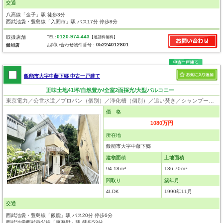
交通
八高線「金子」駅 徒歩3分
西武池袋・豊島線「入間市」駅 バス17分 停歩8分
0120-974-443
取扱店舗
TEL :
【通話料無料】
05224012801
お問い合わせ物件番号：
飯能店
飯能市大字中藤下郷 中古一戸建て
正味土地41坪/自然豊か/全室2面採光/大型バルコニー
東京電力／公営水道／プロパン（個別）／浄化槽（個別）／追い焚き／シャンプードレッサー／ウォシュレット／システムキッチン／浄水器／床下収納／出窓／フローリング／クローゼット
価 格
1080万円
所在地
飯能市大字中藤下郷
建物面積
土地面積
94.18ｍ²
136.70ｍ²
間取り
築年月
4LDK
1990年11月
交通
西武池袋・豊島線「飯能」駅 バス20分 停歩6分
西武池袋西武秩父線「東吾野」駅 徒歩53分