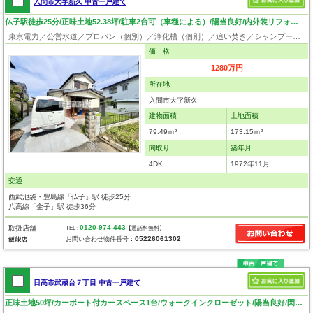
入間市大字新久 中古一戸建て
仏子駅徒歩25分/正味土地52.38坪/駐車2台可（車種による）/陽当良好/内外装リフォーム済み
東京電力／公営水道／プロパン（個別）／浄化槽（個別）／追い焚き／シャンプードレッサー／ウォシュレット／システムキッチン／出窓／フローリング／クローゼット／ルーフバルコニー
価 格
1280万円
所在地
入間市大字新久
建物面積
土地面積
79.49ｍ²
173.15ｍ²
間取り
築年月
4DK
1972年11月
交通
西武池袋・豊島線「仏子」駅 徒歩25分
八高線「金子」駅 徒歩36分
0120-974-443
取扱店舗
TEL :
【通話料無料】
05226061302
お問い合わせ物件番号：
飯能店
日高市武蔵台７丁目 中古一戸建て
正味土地50坪/カーポート付カースペース1台/ウォークインクローゼット/陽当良好/閑静な住宅地