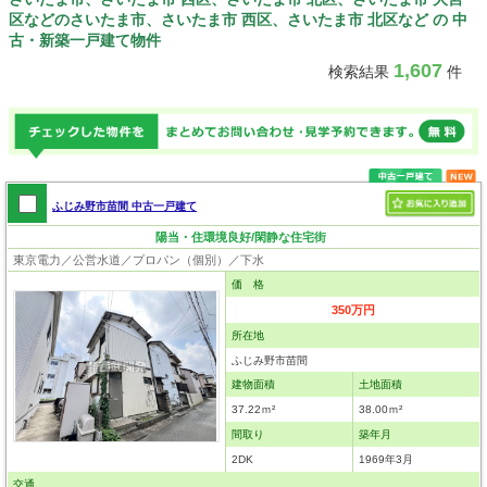
深谷市、上尾市、草加市、越谷
区などのさいたま市、さいたま市 西区、さいたま市 北区など の 中
市、蕨市、戸田市、入間市、朝霞
古・新築一戸建て物件
市、志木市、和光市、新座市、桶
1,607
検索結果
件
川市、久喜市、北本市、八潮市、
富士見市、三郷市、蓮田市、坂戸
市、幸手市、鶴ヶ島市、日高市、
吉川市、ふじみ野市、白岡市、北
足立郡、北足立郡 伊奈町、入間
郡、入間郡 三芳町、入間郡 毛呂山
ふじみ野市苗間 中古一戸建て
町、入間郡 越生町、比企郡、比企
陽当・住環境良好/閑静な住宅街
郡 滑川町、比企郡 嵐山町、比企郡
東京電力／公営水道／プロパン（個別）／下水
小川町、比企郡 川島町、比企郡 吉
価 格
見町、比企郡 鳩山町、比企郡 とき
350万円
がわ町、秩父郡、秩父郡 横瀬町、
秩父郡 皆野町、秩父郡 長瀞町、秩
所在地
父郡 小鹿野町、秩父郡 東秩父村、
ふじみ野市苗間
児玉郡、児玉郡 美里町、児玉郡 神
建物面積
土地面積
川町、児玉郡 上里町、大里郡、大
37.22ｍ²
38.00ｍ²
里郡 寄居町、南埼玉郡、南埼玉郡
間取り
築年月
宮代町、北葛飾郡、北葛飾郡 杉戸
2DK
1969年3月
町、北葛飾郡 松伏町
交通