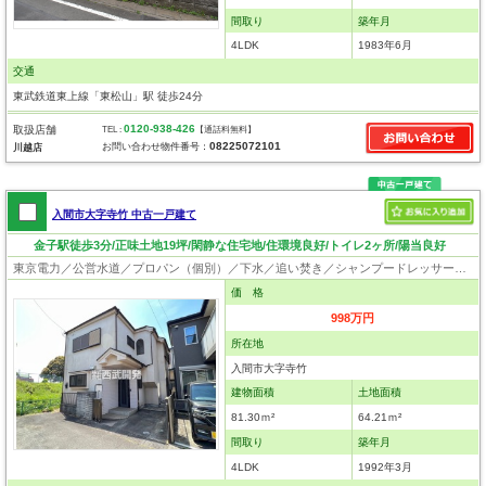
間取り
築年月
4LDK
1983年6月
交通
東武鉄道東上線「東松山」駅 徒歩24分
0120-938-426
取扱店舗
TEL :
【通話料無料】
08225072101
お問い合わせ物件番号：
川越店
入間市大字寺竹 中古一戸建て
金子駅徒歩3分/正味土地19坪/閑静な住宅地/住環境良好/トイレ2ヶ所/陽当良好
東京電力／公営水道／プロパン（個別）／下水／追い焚き／シャンプードレッサー／システムキッチン／フローリング／クローゼット
価 格
998万円
所在地
入間市大字寺竹
建物面積
土地面積
81.30ｍ²
64.21ｍ²
間取り
築年月
4LDK
1992年3月