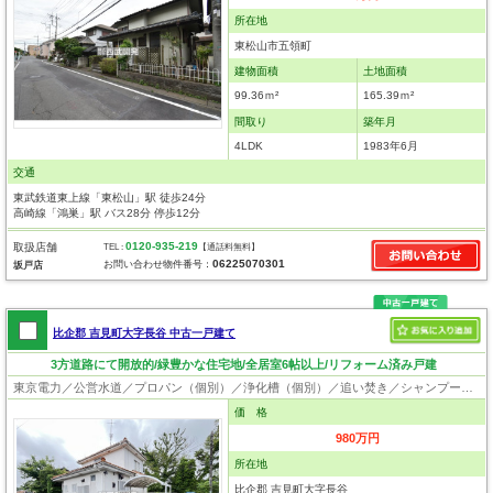
所在地
東松山市五領町
建物面積
土地面積
99.36ｍ²
165.39ｍ²
間取り
築年月
4LDK
1983年6月
交通
東武鉄道東上線「東松山」駅 徒歩24分
高崎線「鴻巣」駅 バス28分 停歩12分
0120-935-219
取扱店舗
TEL :
【通話料無料】
06225070301
お問い合わせ物件番号：
坂戸店
比企郡 吉見町大字長谷 中古一戸建て
3方道路にて開放的/緑豊かな住宅地/全居室6帖以上/リフォーム済み戸建
東京電力／公営水道／プロパン（個別）／浄化槽（個別）／追い焚き／シャンプードレッサー／ウォシュレット／システムキッチン／出窓／フローリング
価 格
980万円
所在地
比企郡 吉見町大字長谷