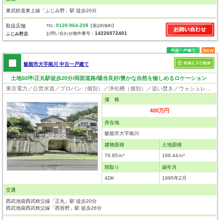
東武鉄道東上線「ふじみ野」駅 徒歩20分
0120-964-208
取扱店舗
TEL :
【通話料無料】
14226072401
お問い合わせ物件番号：
ふじみ野店
飯能市大字南川 中古一戸建て
土地50坪/正丸駅徒歩20分/両面道路/陽当良好/豊かな自然を愉しめるロケーション
東京電力／公営水道／プロパン（個別）／浄化槽（個別）／追い焚き／ウォシュレット／クローゼット
価 格
400万円
所在地
飯能市大字南川
建物面積
土地面積
76.85ｍ²
166.44ｍ²
間取り
築年月
4DK
1995年2月
交通
西武池袋西武秩父線「正丸」駅 徒歩20分
西武池袋西武秩父線「西吾野」駅 徒歩26分