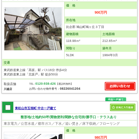
価 格
900万円
所在地
比企郡 鳩山町鳩ヶ丘３丁目
建物面積
土地面積
118.98ｍ²
212.65ｍ²
間取り
築年月
5LDK
1984年3月
交通
東武鉄道東上線「高坂」駅 バス16分 停歩4分
東武鉄道東上線「北坂戸」駅 徒歩50分
0120-938-426
取扱店舗
TEL :
【通話料無料】
08226041204
お問い合わせ物件番号：
川越店
東松山市五領町 中古一戸建て
整形地/土地約50坪/買物便利/閑静な住宅街/勝手口・テラスあり
東京電力／公営水道／都市ガス／下水／追い焚き／床下収納／フローリング
価 格
980万円