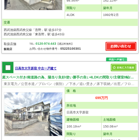
98.54ｍ²
142.11ｍ²
間取り
築年月
4LDK
1992年2月
交通
西武池袋西武秩父線「吾野」駅 徒歩37分
西武池袋西武秩父線「東吾野」駅 徒歩43分
0120-974-443
取扱店舗
TEL :
【通話料無料】
05225100301
お問い合わせ物件番号：
飯能店
日高市大字原宿 中古一戸建て
庭スペース付き/南道路の為、陽当り良好/使い勝手の良い4LDKの間取り/主寝室8帖/屋根付きバルコニー
東京電力／公営水道／プロパン（個別）／下水／追い焚き／床下収納／出窓／フローリング
価 格
699万円
所在地
日高市大字原宿
建物面積
土地面積
100.19ｍ²
150.08ｍ²
間取り
築年月