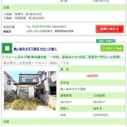
4LDK
1987年11月
交通
八高線「高麗川」駅 徒歩13分
川越線「武蔵高萩」駅 徒歩38分
0120-974-443
取扱店舗
TEL :
【通話料無料】
05225101104
お問い合わせ物件番号：
飯能店
鶴ヶ島市大字下新田 中古一戸建て
リフォーム済み戸建/東武越生線「一本松」駅徒歩21分/全室二面採光で明るいお部屋/各居室収納付き！
東京電力／公営水道／プロパン（個別）／下水
価 格
780万円
所在地
鶴ヶ島市大字下新田
建物面積
土地面積
49.53ｍ²
68.30ｍ²
間取り
築年月
3DK
1970年8月
交通