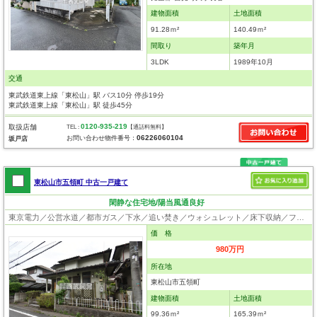
建物面積
土地面積
91.28ｍ²
140.49ｍ²
間取り
築年月
3LDK
1989年10月
交通
東武鉄道東上線「東松山」駅 バス10分 停歩19分
東武鉄道東上線「東松山」駅 徒歩45分
0120-935-219
取扱店舗
TEL :
【通話料無料】
06226060104
お問い合わせ物件番号：
坂戸店
東松山市五領町 中古一戸建て
閑静な住宅地/陽当風通良好
東京電力／公営水道／都市ガス／下水／追い焚き／ウォシュレット／床下収納／フローリング
価 格
980万円
所在地
東松山市五領町
建物面積
土地面積
99.36ｍ²
165.39ｍ²