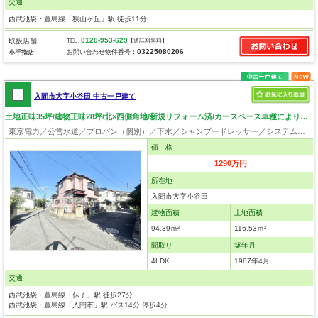
交通
西武池袋・豊島線「狭山ヶ丘」駅 徒歩11分
0120-953-629
取扱店舗
TEL :
【通話料無料】
03225080206
お問い合わせ物件番号：
小手指店
入間市大字小谷田 中古一戸建て
土地正味35坪/建物正味28坪/北×西側角地/新規リフォーム済/カースペース車種により2台可
東京電力／公営水道／プロパン（個別）／下水／シャンプードレッサー／システムキッチン／出窓／フローリング／クローゼット
価 格
1290万円
所在地
入間市大字小谷田
建物面積
土地面積
94.39ｍ²
116.53ｍ²
間取り
築年月
4LDK
1987年4月
交通
西武池袋・豊島線「仏子」駅 徒歩27分
西武池袋・豊島線「入間市」駅 バス14分 停歩4分