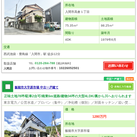
所在地
入間市高倉１丁目
建物面積
土地面積
75.35ｍ²
98.25ｍ²
間取り
築年月
4DK
1979年6月
交通
西武池袋・豊島線「入間市」駅 徒歩12分
0120-284-788
取扱店舗
TEL :
【通話料無料】
10226052501
お問い合わせ物件番号：
入間店
飯能市大字原市場 中古一戸建て
正味土地78坪/駐車2台可/南東6m道路/建物34坪の大型4LDK/裏から川へおりられます
東京電力／公営水道／プロパン（集中）／浄化槽（個別）／対面キッチン／追い焚き／システムキッチン／床下収納／出窓／フローリング／クローゼット／バリアフリー
価 格
1280万円
所在地
飯能市大字原市場