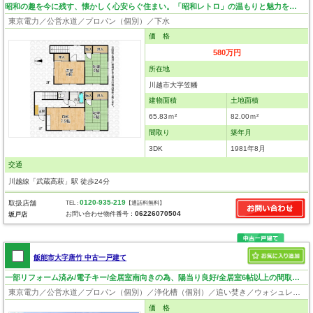
昭和の趣を今に残す、懐かしく心安らぐ住まい。「昭和レトロ」の温もりと魅力を感じられる一邸です。
東京電力／公営水道／プロパン（個別）／下水
価 格
580万円
所在地
川越市大字笠幡
建物面積
土地面積
65.83ｍ²
82.00ｍ²
間取り
築年月
3DK
1981年8月
交通
川越線「武蔵高萩」駅 徒歩24分
0120-935-219
取扱店舗
TEL :
【通話料無料】
06226070504
お問い合わせ物件番号：
坂戸店
飯能市大字唐竹 中古一戸建て
一部リフォーム済み/電子キー/全居室南向きの為、陽当り良好/全居室6帖以上の間取り/閑静な住宅地/4LDK
東京電力／公営水道／プロパン（個別）／浄化槽（個別）／追い焚き／ウォシュレット／システムキッチン／床下収納／出窓／フローリング
価 格