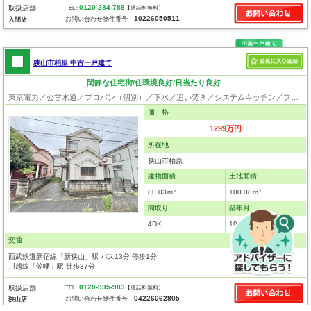
0120-284-788
取扱店舗
TEL :
【通話料無料】
10226050511
お問い合わせ物件番号：
入間店
狭山市柏原 中古一戸建て
閑静な住宅街/住環境良好/日当たり良好
東京電力／公営水道／プロパン（個別）／下水／追い焚き／システムキッチン／フローリング
価 格
1299万円
所在地
狭山市柏原
建物面積
土地面積
80.03ｍ²
100.08ｍ²
間取り
築年月
4DK
1990年7月
交通
西武鉄道新宿線「新狭山」駅 バス13分 停歩1分
川越線「笠幡」駅 徒歩37分
0120-935-983
取扱店舗
TEL :
【通話料無料】
04226062805
お問い合わせ物件番号：
狭山店