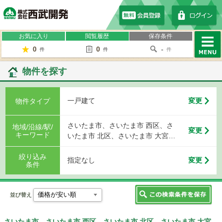
株式会社西武開発
お気に入り
閲覧履歴
保存条件
0
0
-
件
件
件
MENU
物件を探す
一戸建て
変更
物件タイプ
さいたま市、さいたま市 西区、さ
地域/沿線/駅/
変更
キーワード
いたま市 北区、さいたま市 大宮
区、さいたま市 見沼区、さいたま
絞り込み
市 中央区、さいたま市 桜区、さい
指定なし
変更
条件
たま市 浦和区、さいたま市 南区、
さいたま市 緑区、さいたま市 岩槻
区、川越市、熊谷市、川口市、行
並び替え
田市、秩父市、所沢市、飯能市、
加須市、本庄市、東松山市、春日
部市、狭山市、羽生市、鴻巣市、
さいたま市、さいたま市 西区、さいたま市 北区、さいたま市 大宮