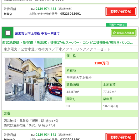
0120-974-443
取扱店舗
TEL :
【通話料無料】
05226062601
お問い合わせ物件番号：
飯能店
所沢市大字上安松 中古一戸建て
西武池袋線・新宿線「所沢駅」徒歩17分/スーパー・コンビニ徒歩5分/南向きバルコニー
東京電力／公営水道／都市ガス／下水／フローリング／クローゼット
価 格
1180万円
所在地
所沢市大字上安松
建物面積
土地面積
48.87ｍ²
77.82ｍ²
間取り
築年月
3K
1970年8月
交通
西武池袋・豊島線「所沢」駅 徒歩17分
西武鉄道新宿線「所沢」駅 徒歩17分
0120-934-341
取扱店舗
TEL :
【通話料無料】
02225021401
お問い合わせ物件番号：
新所沢店