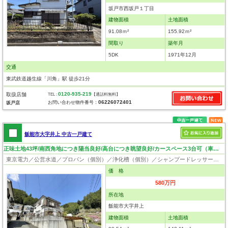
坂戸市西坂戸１丁目
建物面積
土地面積
91.08ｍ²
155.92ｍ²
間取り
築年月
5DK
1971年12月
交通
東武鉄道越生線「川角」駅 徒歩21分
0120-935-219
取扱店舗
TEL :
【通話料無料】
06226072401
お問い合わせ物件番号：
坂戸店
飯能市大字井上 中古一戸建て
正味土地43坪/南西角地につき陽当良好/高台につき眺望良好/カースペース3台可（車種による）
東京電力／公営水道／プロパン（個別）／浄化槽（個別）／シャンプードレッサー／ウォシュレット／床下収納／出窓／フローリング
価 格
580万円
所在地
飯能市大字井上
建物面積
土地面積