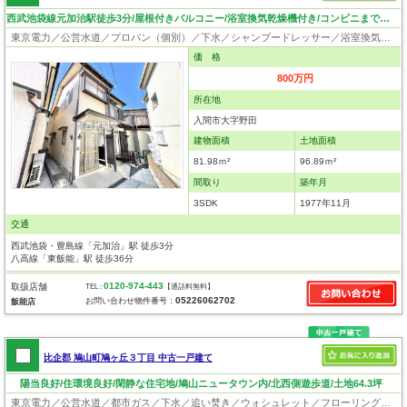
西武池袋線元加治駅徒歩3分/屋根付きバルコニー/浴室換気乾燥機付き/コンビニまで徒歩1分圏内/閑静な住宅地
東京電力／公営水道／プロパン（個別）／下水／シャンプードレッサー／浴室換気乾燥機／ウォシュレット／システムキッチン／床下収納／フローリング／クローゼット
価 格
800万円
所在地
入間市大字野田
建物面積
土地面積
81.98ｍ²
96.89ｍ²
間取り
築年月
3SDK
1977年11月
交通
西武池袋・豊島線「元加治」駅 徒歩3分
八高線「東飯能」駅 徒歩36分
0120-974-443
取扱店舗
TEL :
【通話料無料】
05226062702
お問い合わせ物件番号：
飯能店
比企郡 鳩山町鳩ヶ丘３丁目 中古一戸建て
陽当良好/住環境良好/閑静な住宅地/鳩山ニュータウン内/北西側遊歩道/土地64.3坪
東京電力／公営水道／都市ガス／下水／追い焚き／ウォシュレット／フローリング／クローゼット