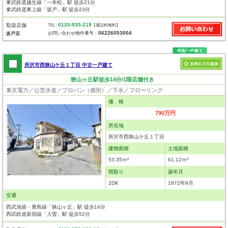
東武鉄道越生線「一本松」駅 徒歩21分
東武鉄道東上線「坂戸」駅 徒歩23分
0120-935-219
取扱店舗
TEL :
【通話料無料】
06226053004
お問い合わせ物件番号：
坂戸店
所沢市西狭山ケ丘１丁目 中古一戸建て
狭山ヶ丘駅徒歩14分/1階店舗付き
東京電力／公営水道／プロパン（個別）／下水／フローリング
価 格
790万円
所在地
所沢市西狭山ケ丘１丁目
建物面積
土地面積
53.35ｍ²
61.12ｍ²
間取り
築年月
2DK
1972年9月
交通
西武池袋・豊島線「狭山ヶ丘」駅 徒歩14分
西武鉄道新宿線「入曽」駅 徒歩52分