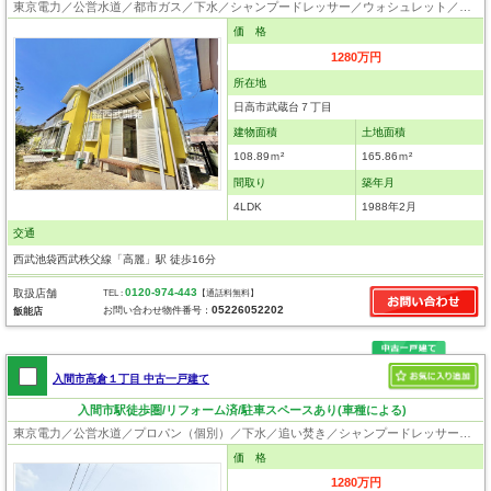
東京電力／公営水道／都市ガス／下水／シャンプードレッサー／ウォシュレット／システムキッチン／床下収納／ウォークインクローゼット／ロフト／出窓／フローリング／クローゼット
価 格
1280万円
所在地
日高市武蔵台７丁目
建物面積
土地面積
108.89ｍ²
165.86ｍ²
間取り
築年月
4LDK
1988年2月
交通
西武池袋西武秩父線「高麗」駅 徒歩16分
0120-974-443
取扱店舗
TEL :
【通話料無料】
05226052202
お問い合わせ物件番号：
飯能店
入間市高倉１丁目 中古一戸建て
入間市駅徒歩圏/リフォーム済/駐車スペースあり(車種による)
東京電力／公営水道／プロパン（個別）／下水／追い焚き／シャンプードレッサー／ウォシュレット
価 格
1280万円