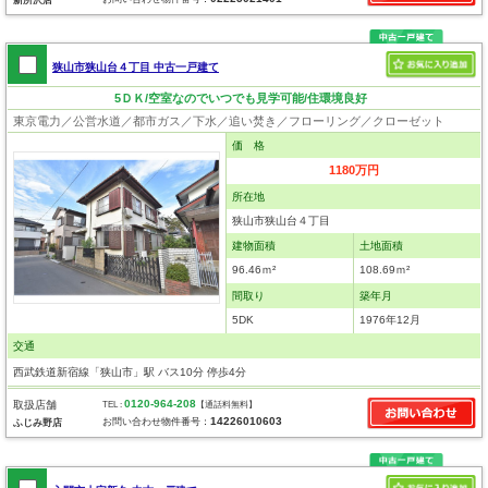
狭山市狭山台４丁目 中古一戸建て
5ＤＫ/空室なのでいつでも見学可能/住環境良好
東京電力／公営水道／都市ガス／下水／追い焚き／フローリング／クローゼット
価 格
1180万円
所在地
狭山市狭山台４丁目
建物面積
土地面積
96.46ｍ²
108.69ｍ²
間取り
築年月
5DK
1976年12月
交通
西武鉄道新宿線「狭山市」駅 バス10分 停歩4分
0120-964-208
取扱店舗
TEL :
【通話料無料】
14226010603
お問い合わせ物件番号：
ふじみ野店