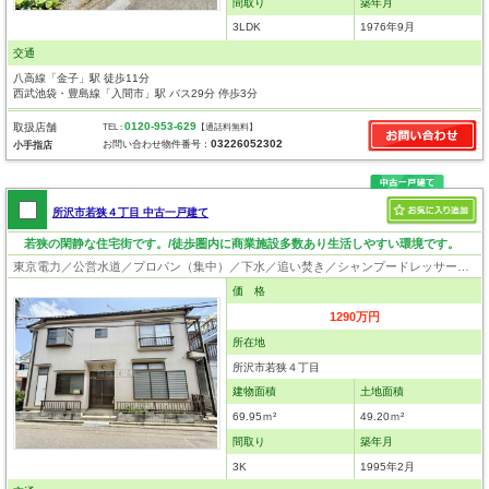
間取り
築年月
3LDK
1976年9月
交通
八高線「金子」駅 徒歩11分
西武池袋・豊島線「入間市」駅 バス29分 停歩3分
0120-953-629
取扱店舗
TEL :
【通話料無料】
03226052302
お問い合わせ物件番号：
小手指店
所沢市若狭４丁目 中古一戸建て
若狭の閑静な住宅街です。/徒歩圏内に商業施設多数あり生活しやすい環境です。
東京電力／公営水道／プロパン（集中）／下水／追い焚き／シャンプードレッサー／浴室換気乾燥機／ウォシュレット／システムキッチン／床下収納／出窓／フローリング／クローゼット／屋根裏収納
価 格
1290万円
所在地
所沢市若狭４丁目
建物面積
土地面積
69.95ｍ²
49.20ｍ²
間取り
築年月
3K
1995年2月