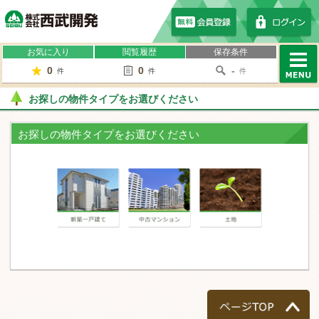
株式会社西武開発
お気に入り
閲覧履歴
保存条件
0
0
-
件
件
件
MENU
お探しの物件タイプをお選びください
お探しの物件タイプをお選びください
一戸建て
マンション
土地