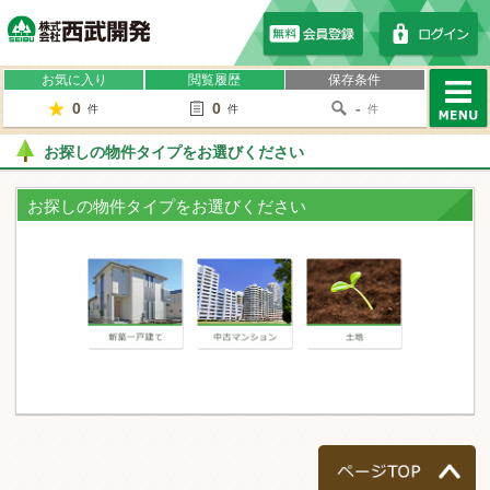
株式会社西武開発
お気に入り
閲覧履歴
保存条件
0
0
-
件
件
件
MENU
お探しの物件タイプをお選びください
お探しの物件タイプをお選びください
一戸建て
マンション
土地