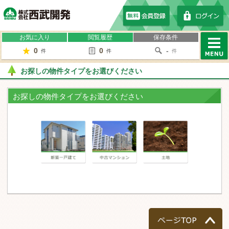
株式会社西武開発
お気に入り
閲覧履歴
保存条件
0
0
-
件
件
件
MENU
お探しの物件タイプをお選びください
お探しの物件タイプをお選びください
一戸建て
マンション
土地