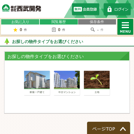
株式会社西武開発
お気に入り
閲覧履歴
保存条件
0
0
-
件
件
件
MENU
お探しの物件タイプをお選びください
お探しの物件タイプをお選びください
一戸建て
マンション
土地