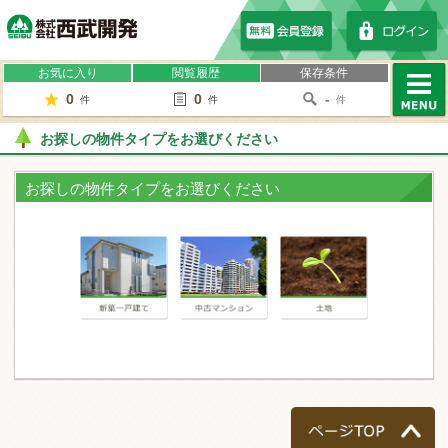
株式会社西武開発
お気に入り
閲覧履歴
保存条件
0
0
-
件
件
件
MENU
お探しの物件タイプをお選びください
お探しの物件タイプをお選びください
一戸建て
マンション
土地