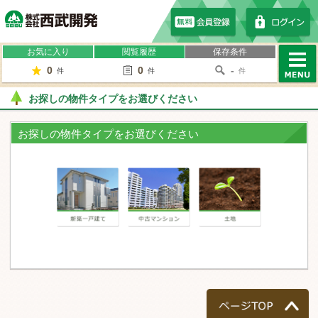
株式会社西武開発
お気に入り
閲覧履歴
保存条件
0
0
-
件
件
件
MENU
お探しの物件タイプをお選びください
お探しの物件タイプをお選びください
一戸建て
マンション
土地