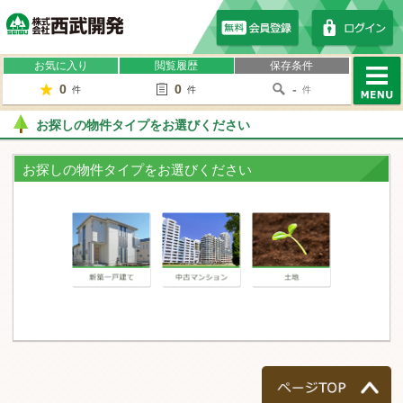
株式会社西武開発
お気に入り
閲覧履歴
保存条件
0
0
-
件
件
件
MENU
お探しの物件タイプをお選びください
お探しの物件タイプをお選びください
一戸建て
マンション
土地