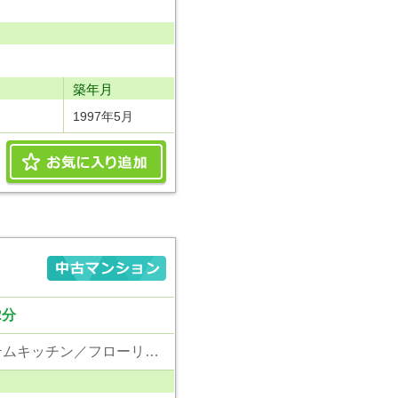
り
築年月
1997年5月
2分
東京電力／公営水道／都市ガス／下水／シャンプードレッサー／ウォシュレット／システムキッチン／フローリング／クローゼット／オートロック／エレベータ／専用庭／外壁タイル張り／ペット相談