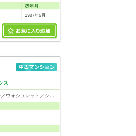
り
築年月
1987年5月
クス
東京電力／公営水道／都市ガス／下水／対面キッチン／追い焚き／シャンプードレッサー／ウォシュレット／システムキッチン／浄水器／フローリング／エレベータ