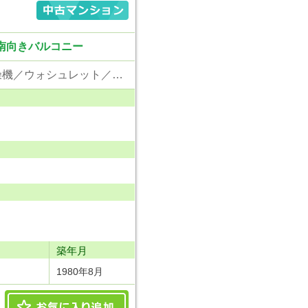
/南向きバルコニー
東京電力／公営水道／都市ガス／下水／追い焚き／シャンプードレッサー／浴室換気乾燥機／ウォシュレット／システムキッチン／食器洗浄乾燥器／浄水器／ウォークインクローゼット／フローリング／クローゼット／エレベータ／駐輪場／バイク置場
り
築年月
1980年8月