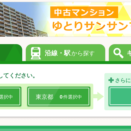
沿線・駅
から探す
してください。
さらに
東京都
0
選択中
件選択中