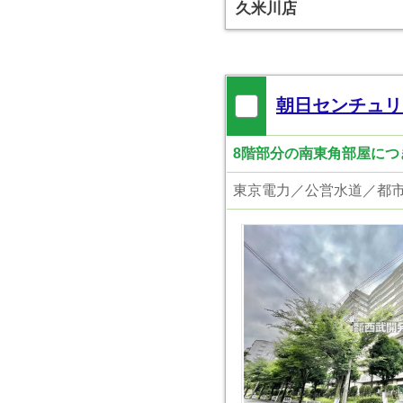
久米川店
朝日センチュリ
8階部分の南東角部屋につき