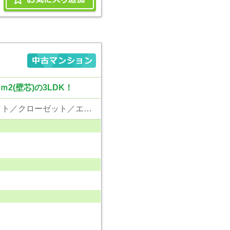
2(壁芯)の3LDK！
東京電力／公営水道／都市ガス／下水／追い焚き／シャンプードレッサー／ウォシュレット／クローゼット／エレベータ／駐輪場／バイク置場／角部屋