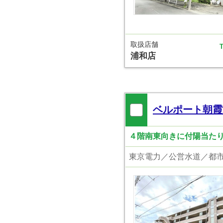
取扱店舗
T
浦和店
ベルポート朝霞
４階南東向きに付陽当たり