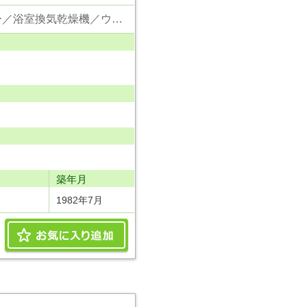
東京電力／公営水道／都市ガス／下水／対面キッチン／追い焚き／シャンプードレッサー／浴室換気乾燥機／ウォシュレット／システムキッチン／食器洗浄乾燥器／浄水器／フローリング／クローゼット／エレベータ／駐輪場／バイク置場／角部屋
り
築年月
1982年7月