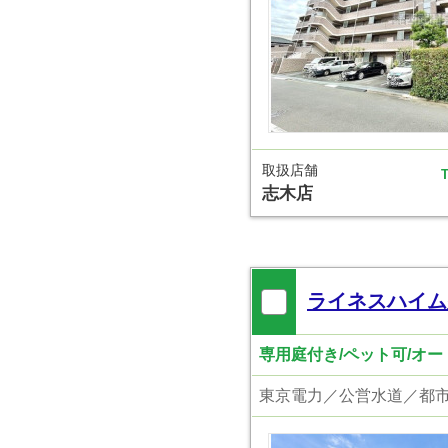
取扱店舗
T
志木店
ライネスハイム
専用庭付き/ペット可/オー