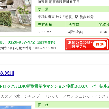
埼玉県 朝霞市膝折町５丁目
交 通
東武鉄道東上線「朝霞」駅 徒歩19分
専有面積
所在階
間取
59.00ｍ²
4階/6階建
3LDK
0120-937-472
EL :
【通話料無料】
09325092701
お問い合わせ物件番号：
久米川
トロック/3LDK/新耐震基準マンション/宅配BOX/スーパー徒歩
価 格