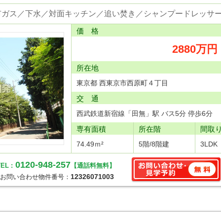
価 格
2880万円
所在地
東京都 西東京市西原町４丁目
交 通
西武鉄道新宿線「田無」駅 バス5分 停歩6分
専有面積
所在階
間取
74.49ｍ²
5階/8階建
3LDK
0120-948-257
EL :
【通話料無料】
12326071003
お問い合わせ物件番号：