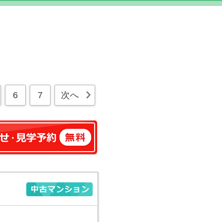
6
7
次へ