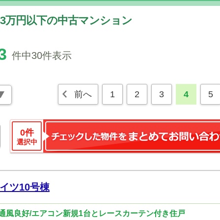
333万円以下の中古マンション
3
件中30件表示
前へ
1
2
3
4
5
0
件
選択中
イツ10号棟
通風良好/エアコン新規1台とレースカーテン付き住戸