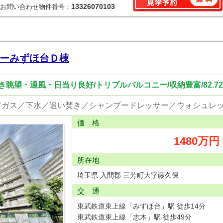
13326070103
お問い合わせ物件番号：
ーみずほ台Ｄ棟
眺望・通風・日当り良好/トリプルバルコニー/収納豊富/82.72ｍ
価 格
1480万円
所在地
埼玉県 入間郡 三芳町大字藤久保
交 通
東武鉄道東上線「みずほ台」駅 徒歩14分
東武鉄道東上線「志木」駅 徒歩49分