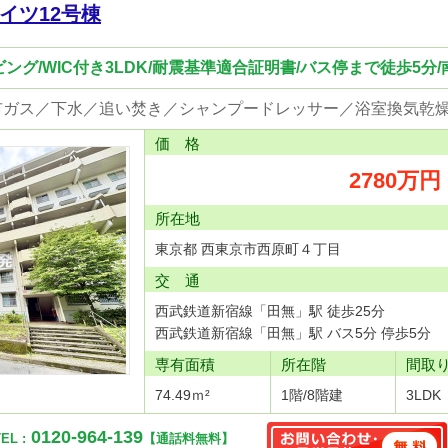
イツ12号棟
リビング/WIC付き3LDK/耐震基準適合証明書/バス停まで徒歩5分
価 格
2780万円
所在地
東京都 西東京市西原町４丁目
交 通
西武鉄道新宿線「田無」駅 徒歩25分
西武鉄道新宿線「田無」駅 バス5分 停歩5分
専有面積
所在階
間取
74.49ｍ²
1階/8階建
3LDK
0120-964-139
EL :
【通話料無料】