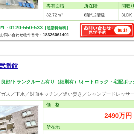
専有面積
所在階
間取
82.72ｍ²
8階/12階建
3LDK
0120-550-533
EL :
【通話料無料】
18326061401
お問い合わせ物件番号：
弐番館
良好/トランクルーム有り（細則有）/オートロック・宅配ボッ
価 格
2490万円
所在地