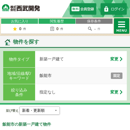
株式会社西武開発
お気に入り
閲覧履歴
保存条件
0
0
-
件
件
件
MENU
物件を探す
新築一戸建て
変更
物件タイプ
地域/沿線/駅/
飯能市
固定
キーワード
絞り込み
指定なし
変更
条件
並び替え
飯能市の新築一戸建て物件