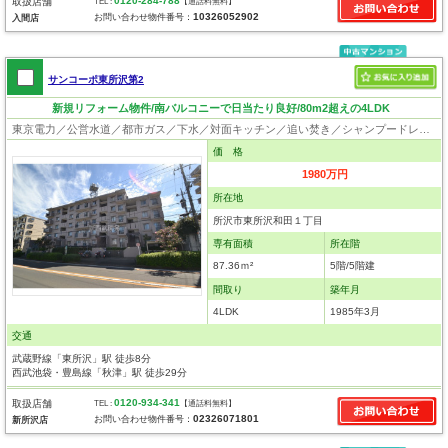
0120-284-788
取扱店舗
TEL :
【通話料無料】
10326052902
お問い合わせ物件番号：
入間店
サンコーポ東所沢第2
新規リフォーム物件/南バルコニーで日当たり良好/80m2超えの4LDK
東京電力／公営水道／都市ガス／下水／対面キッチン／追い焚き／シャンプードレッサー／ウォシュレット／システムキッチン／食器洗浄乾燥器／浄水器／フローリング／クローゼット／駐輪場／バイク置場
価 格
1980万円
所在地
所沢市東所沢和田１丁目
専有面積
所在階
87.36ｍ²
5階/5階建
間取り
築年月
4LDK
1985年3月
交通
武蔵野線「東所沢」駅 徒歩8分
西武池袋・豊島線「秋津」駅 徒歩29分
0120-934-341
取扱店舗
TEL :
【通話料無料】
02326071801
お問い合わせ物件番号：
新所沢店