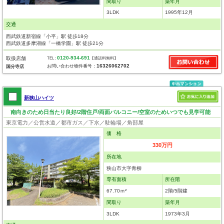
間取り
築年月
3LDK
1995年12月
交通
西武鉄道新宿線「小平」駅 徒歩18分
西武鉄道多摩湖線「一橋学園」駅 徒歩21分
0120-934-691
取扱店舗
TEL :
【通話料無料】
16326062702
お問い合わせ物件番号：
国分寺店
新狭山ハイツ
南向きのため日当たり良好/2階住戸/両面バルコニー/空室のためいつでも見学可能
東京電力／公営水道／都市ガス／下水／駐輪場／角部屋
価 格
330万円
所在地
狭山市大字青柳
専有面積
所在階
67.70ｍ²
2階/5階建
間取り
築年月
3LDK
1973年3月