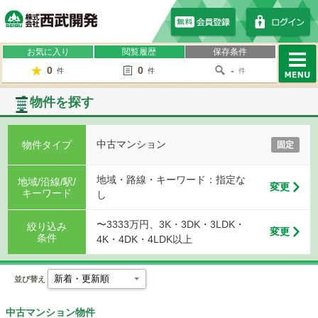
株式会社西武開発
お気に入り
閲覧履歴
保存条件
0
0
-
件
件
件
MENU
物件を探す
中古マンション
物件タイプ
固定
地域・路線・キーワード：指定な
地域/沿線/駅/
変更
キーワード
し
〜3333万円、3K・3DK・3LDK・
絞り込み
変更
条件
4K・4DK・4LDK以上
並び替え
中古マンション物件