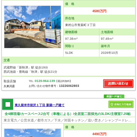
価 格
4580万円
所在地
東村山市青葉町３丁目
建物面積
土地面積
97.38ｍ²
97.49ｍ²
間取り
築年月
5LDK
2026年10月
交通
武蔵野線「新秋津」駅 徒歩19分
西武池袋・豊島線「秋津」駅 徒歩21分
0120-964-139
取扱店舗
TEL :
【通話料無料】
13226062803
お問い合わせ物件番号：
久米川店
東久留米市前沢１丁目 新築一戸建て
全4棟現場/カースペース2台可（車種による）/全居室二面採光の3LDK/主寝室7.25帖
東京電力／公営水道／都市ガス／下水／対面キッチン／追い焚き／シャンプードレッサー／浴室換気乾燥機／ウォシュレット／システムキッチン／食器洗浄乾燥器／浄水器／床下収納／フローリング／クローゼット／耐震構造／太陽光発電システム／設計住宅性能評価付／建設住宅性能評価付／フラット35適合証明書
価 格
4490万円