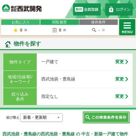
株式会社西武開発
お気に入り
閲覧履歴
保存条件
0
0
-
件
件
件
MENU
物件を探す
一戸建て
変更
物件タイプ
地域/沿線/駅/
西武池袋・豊島線
変更
キーワード
絞り込み
指定なし
変更
条件
並び替え
西武池袋・豊島線の西武池袋・豊島線 の 中古・新築一戸建て物件