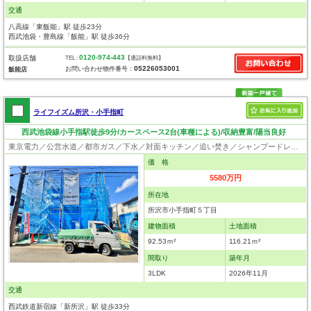
交通
八高線「東飯能」駅 徒歩23分
西武池袋・豊島線「飯能」駅 徒歩36分
0120-974-443
取扱店舗
TEL :
【通話料無料】
05226053001
お問い合わせ物件番号：
飯能店
ライフイズム所沢・小手指町
西武池袋線小手指駅徒歩9分/カースペース2台(車種による)/収納豊富/陽当良好
東京電力／公営水道／都市ガス／下水／対面キッチン／追い焚き／シャンプードレッサー／浴室換気乾燥機／ウォシュレット／システムキッチン／食器洗浄乾燥器／浄水器／床下収納／フローリング／クローゼット／太陽光発電システム／フラット35適合証明書
価 格
5580万円
所在地
所沢市小手指町５丁目
建物面積
土地面積
92.53ｍ²
116.21ｍ²
間取り
築年月
3LDK
2026年11月
交通
西武鉄道新宿線「新所沢」駅 徒歩33分