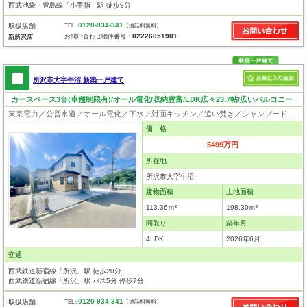
西武池袋・豊島線「小手指」駅 徒歩9分
0120-934-341
取扱店舗
TEL :
【通話料無料】
02226051901
お問い合わせ物件番号：
新所沢店
所沢市大字牛沼 新築一戸建て
カースペース3台(車種制限有)/オール電化/収納豊富/LDK広々23.7帖/広いバルコニー
東京電力／公営水道／オール電化／下水／対面キッチン／追い焚き／シャンプードレッサー／浴室換気乾燥機／ウォシュレット／システムキッチン／食器洗浄乾燥器／浄水器／床下収納／ウォークインクローゼット／フローリング／クローゼット／フラット35適合証明書
価 格
5499万円
所在地
所沢市大字牛沼
建物面積
土地面積
113.36ｍ²
198.30ｍ²
間取り
築年月
4LDK
2026年6月
交通
西武鉄道新宿線「所沢」駅 徒歩20分
西武鉄道新宿線「所沢」駅 バス5分 停歩7分
0120-934-341
取扱店舗
TEL :
【通話料無料】