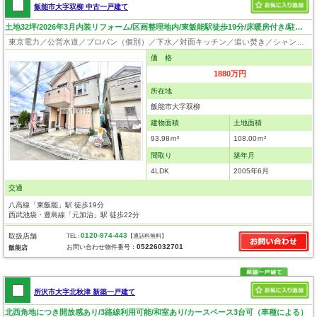
飯能市大字双柳 中古一戸建て
土地32坪/2026年3月内装リフォーム/区画整理地内/東飯能駅徒歩19分/床暖房付き/駐車2台（車種による）
東京電力／公営水道／プロパン（個別）／下水／対面キッチン／追い焚き／シャンプードレッサー／ウォシュレット／システムキッチン／床下収納／フローリング／床暖房／クローゼット／バリアフリー
価 格
1880万円
所在地
飯能市大字双柳
建物面積
土地面積
93.98ｍ²
108.00ｍ²
間取り
築年月
4LDK
2005年6月
交通
八高線「東飯能」駅 徒歩19分
西武池袋・豊島線「元加治」駅 徒歩22分
0120-974-443
取扱店舗
TEL :
【通話料無料】
05226032701
お問い合わせ物件番号：
飯能店
所沢市大字北秋津 新築一戸建て
北西角地につき開放感あり/3路線利用可能/和室あり/カースペース3台可（車種による）