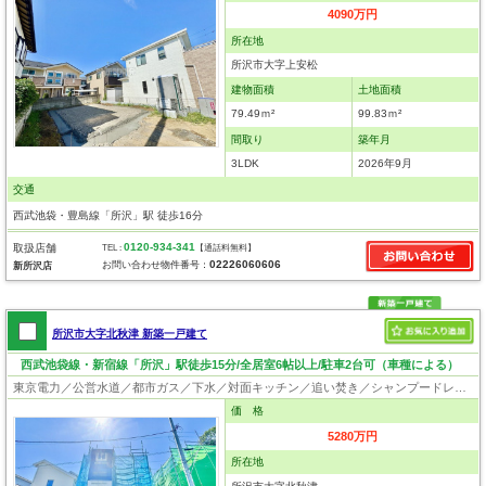
4090万円
所在地
所沢市大字上安松
建物面積
土地面積
79.49ｍ²
99.83ｍ²
間取り
築年月
3LDK
2026年9月
交通
西武池袋・豊島線「所沢」駅 徒歩16分
0120-934-341
取扱店舗
TEL :
【通話料無料】
02226060606
お問い合わせ物件番号：
新所沢店
所沢市大字北秋津 新築一戸建て
西武池袋線・新宿線「所沢」駅徒歩15分/全居室6帖以上/駐車2台可（車種による）
東京電力／公営水道／都市ガス／下水／対面キッチン／追い焚き／シャンプードレッサー／浴室換気乾燥機／ウォシュレット／システムキッチン／浄水器／ウォークインクローゼット／フローリング／クローゼット／フラット35適合証明書
価 格
5280万円
所在地