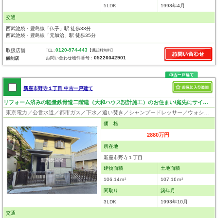
5LDK
1998年4月
交通
西武池袋・豊島線「仏子」駅 徒歩33分
西武池袋・豊島線「元加治」駅 徒歩35分
0120-974-443
取扱店舗
TEL :
【通話料無料】
05226042901
お問い合わせ物件番号：
飯能店
新座市野寺１丁目 中古一戸建て
リフォーム済みの軽量鉄骨造二階建（大和ハウス設計施工）のお住まい/庭先にサイクルポートあり
東京電力／公営水道／都市ガス／下水／追い焚き／シャンプードレッサー／ウォシュレット／システムキッチン／浄水器／床下収納／フローリング／クローゼット
価 格
2880万円
所在地
新座市野寺１丁目
建物面積
土地面積
106.14ｍ²
107.16ｍ²
間取り
築年月
3LDK
1993年10月
交通