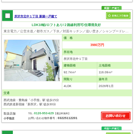
所沢市北中１丁目 新築一戸建て
LDK18帖/ロフトあり/２路線利用可/住環境良好
東京電力／公営水道／都市ガス／下水／対面キッチン／追い焚き／シャンプードレッサー／浴室換気乾燥機／ウォシュレット／システムキッチン／食器洗浄乾燥器／浄水器／床下収納／ロフト／フローリング／クローゼット／バリアフリー／フラット35適合証明書
価 格
3980万円
所在地
所沢市北中１丁目
建物面積
土地面積
92.74ｍ²
116.09ｍ²
間取り
築年月
4LDK
2026年1月
交通
西武池袋・豊島線「小手指」駅 徒歩15分
西武鉄道新宿線「新所沢」駅 徒歩30分
0120-953-629
取扱店舗
TEL :
【通話料無料】
03225112201
お問い合わせ物件番号：
小手指店