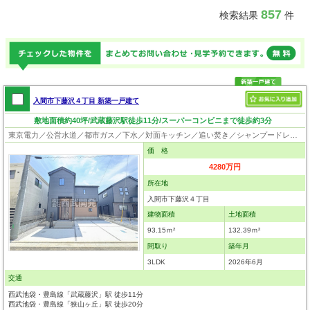
857
検索結果
件
入間市下藤沢４丁目 新築一戸建て
敷地面積約40坪/武蔵藤沢駅徒歩11分/スーパーコンビニまで徒歩約3分
東京電力／公営水道／都市ガス／下水／対面キッチン／追い焚き／シャンプードレッサー／浴室換気乾燥機／ウォシュレット／システムキッチン／浄水器／床下収納／フローリング／クローゼット／バリアフリー／住宅性能評価付き／設計住宅性能評価付／建設住宅性能評価付／フラット35適合証明書／長期優良住宅
価 格
4280万円
所在地
入間市下藤沢４丁目
建物面積
土地面積
93.15ｍ²
132.39ｍ²
間取り
築年月
3LDK
2026年6月
交通
西武池袋・豊島線「武蔵藤沢」駅 徒歩11分
西武池袋・豊島線「狭山ヶ丘」駅 徒歩20分