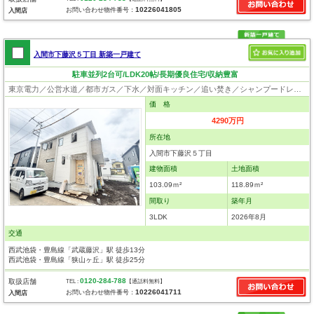
10226041805
お問い合わせ物件番号：
入間店
入間市下藤沢５丁目 新築一戸建て
駐車並列2台可/LDK20帖/長期優良住宅/収納豊富
東京電力／公営水道／都市ガス／下水／対面キッチン／追い焚き／シャンプードレッサー／浴室換気乾燥機／ウォシュレット／システムキッチン／食器洗浄乾燥器／浄水器／床下収納／フローリング／クローゼット／住宅性能評価付き／制震構造／設計住宅性能評価付／建設住宅性能評価付／フラット35適合証明書／長期優良住宅
価 格
4290万円
所在地
入間市下藤沢５丁目
建物面積
土地面積
103.09ｍ²
118.89ｍ²
間取り
築年月
3LDK
2026年8月
交通
西武池袋・豊島線「武蔵藤沢」駅 徒歩13分
西武池袋・豊島線「狭山ヶ丘」駅 徒歩25分
0120-284-788
取扱店舗
TEL :
【通話料無料】
10226041711
お問い合わせ物件番号：
入間店