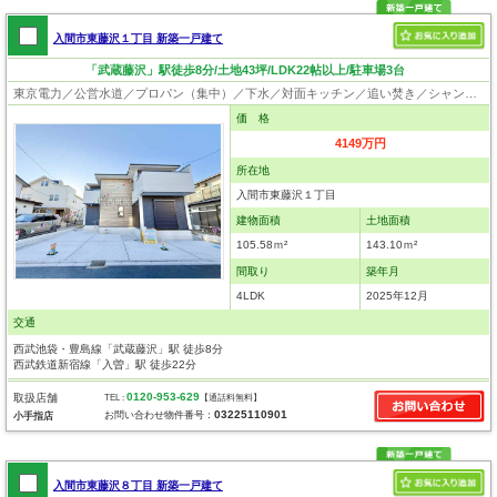
入間市東藤沢１丁目 新築一戸建て
「武蔵藤沢」駅徒歩8分/土地43坪/LDK22帖以上/駐車場3台
東京電力／公営水道／プロパン（集中）／下水／対面キッチン／追い焚き／シャンプードレッサー／浴室換気乾燥機／ウォシュレット／システムキッチン／食器洗浄乾燥器／浄水器／床下収納／ウォークインクローゼット／フローリング／クローゼット／フラット35適合証明書
価 格
4149万円
所在地
入間市東藤沢１丁目
建物面積
土地面積
105.58ｍ²
143.10ｍ²
間取り
築年月
4LDK
2025年12月
交通
西武池袋・豊島線「武蔵藤沢」駅 徒歩8分
西武鉄道新宿線「入曽」駅 徒歩22分
0120-953-629
取扱店舗
TEL :
【通話料無料】
03225110901
お問い合わせ物件番号：
小手指店
入間市東藤沢８丁目 新築一戸建て