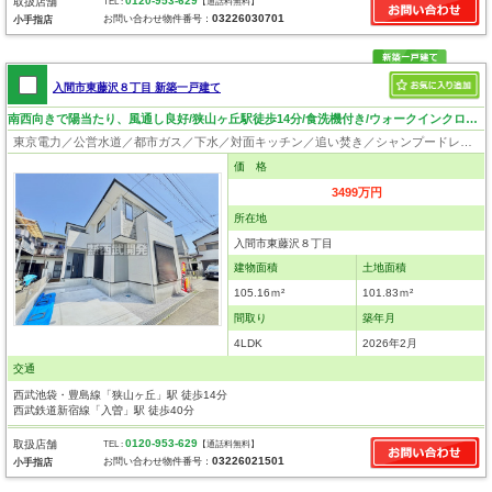
0120-953-629
取扱店舗
TEL :
【通話料無料】
03226030701
お問い合わせ物件番号：
小手指店
入間市東藤沢８丁目 新築一戸建て
南西向きで陽当たり、風通し良好/狭山ヶ丘駅徒歩14分/食洗機付き/ウォークインクローゼット
東京電力／公営水道／都市ガス／下水／対面キッチン／追い焚き／シャンプードレッサー／浴室換気乾燥機／ウォシュレット／システムキッチン／食器洗浄乾燥器／浄水器／床下収納／ウォークインクローゼット／フローリング／クローゼット／バリアフリー／フラット35適合証明書
価 格
3499万円
所在地
入間市東藤沢８丁目
建物面積
土地面積
105.16ｍ²
101.83ｍ²
間取り
築年月
4LDK
2026年2月
交通
西武池袋・豊島線「狭山ヶ丘」駅 徒歩14分
西武鉄道新宿線「入曽」駅 徒歩40分
0120-953-629
取扱店舗
TEL :
【通話料無料】
03226021501
お問い合わせ物件番号：
小手指店