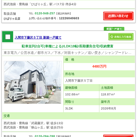
西武池袋・豊島線「ひばりヶ丘」駅 バス7分 停歩4分
0120-948-257
取扱店舗
TEL :
【通話料無料】
12226040603
お問い合わせ物件番号：
ひばりヶ丘店
入間市下藤沢５丁目 新築一戸建て
駐車並列2台可(車種による)/LDK18帖/長期優良住宅/収納豊富
東京電力／公営水道／都市ガス／下水／対面キッチン／追い焚き／シャンプードレッサー／浴室換気乾燥機／ウォシュレット／システムキッチン／食器洗浄乾燥器／浄水器／床下収納／フローリング／クローゼット／住宅性能評価付き／制震構造／設計住宅性能評価付／建設住宅性能評価付／フラット35適合証明書／長期優良住宅
価 格
4480万円
所在地
入間市下藤沢５丁目
建物面積
土地面積
102.68ｍ²
118.87ｍ²
間取り
築年月
3LDK
2026年8月
交通
西武池袋・豊島線「武蔵藤沢」駅 徒歩13分
西武池袋・豊島線「狭山ヶ丘」駅 徒歩25分
0120-284-788
取扱店舗
TEL :
【通話料無料】