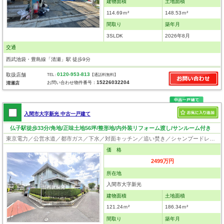
建物面積
土地面積
114.69ｍ²
148.53ｍ²
間取り
築年月
3SLDK
2026年8月
交通
西武池袋・豊島線「清瀬」駅 徒歩9分
0120-953-813
取扱店舗
TEL :
【通話料無料】
15226032204
お問い合わせ物件番号：
清瀬店
入間市大字新光 中古一戸建て
仏子駅徒歩33分/角地/正味土地56坪/整形地/内外装リフォーム渡し/サンルーム付き
東京電力／公営水道／都市ガス／下水／対面キッチン／追い焚き／シャンプードレッサー／浴室換気乾燥機／ウォシュレット／システムキッチン／出窓／フローリング／クローゼット
価 格
2499万円
所在地
入間市大字新光
建物面積
土地面積
121.24ｍ²
186.34ｍ²
間取り
築年月