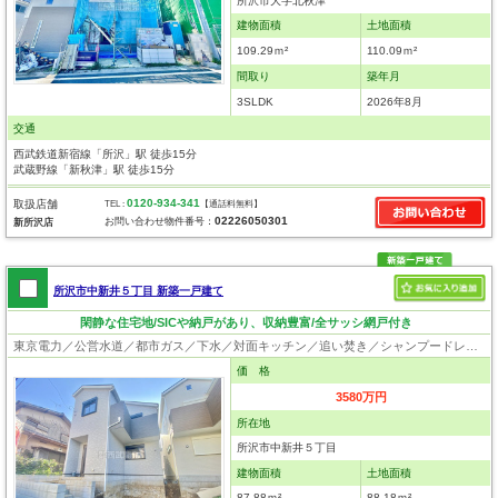
所沢市大字北秋津
建物面積
土地面積
109.29ｍ²
110.09ｍ²
間取り
築年月
3SLDK
2026年8月
交通
西武鉄道新宿線「所沢」駅 徒歩15分
武蔵野線「新秋津」駅 徒歩15分
0120-934-341
取扱店舗
TEL :
【通話料無料】
02226050301
お問い合わせ物件番号：
新所沢店
所沢市中新井５丁目 新築一戸建て
閑静な住宅地/SICや納戸があり、収納豊富/全サッシ網戸付き
東京電力／公営水道／都市ガス／下水／対面キッチン／追い焚き／シャンプードレッサー／浴室換気乾燥機／ウォシュレット／システムキッチン／食器洗浄乾燥器／浄水器／ウォークインクローゼット／フローリング／クローゼット／屋根裏収納／住宅性能評価付き／設計住宅性能評価付／建設住宅性能評価付／フラット35適合証明書
価 格
3580万円
所在地
所沢市中新井５丁目
建物面積
土地面積
87.88ｍ²
88.18ｍ²