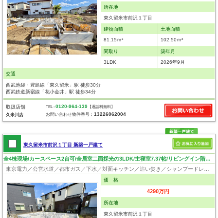
所在地
東久留米市前沢１丁目
建物面積
土地面積
81.15ｍ²
102.50ｍ²
間取り
築年月
3LDK
2026年9月
交通
西武池袋・豊島線「東久留米」駅 徒歩30分
西武鉄道新宿線「花小金井」駅 徒歩34分
0120-964-139
取扱店舗
TEL :
【通話料無料】
13226062004
お問い合わせ物件番号：
久米川店
東久留米市前沢１丁目 新築一戸建て
全4棟現場/カースペース2台可/全居室二面採光の3LDK/主寝室7.37帖/リビングイン階段！
東京電力／公営水道／都市ガス／下水／対面キッチン／追い焚き／シャンプードレッサー／浴室換気乾燥機／ウォシュレット／システムキッチン／食器洗浄乾燥器／浄水器／床下収納／フローリング／クローゼット／耐震構造／設計住宅性能評価付／建設住宅性能評価付／フラット35適合証明書／長期優良住宅
価 格
4290万円
所在地
東久留米市前沢１丁目