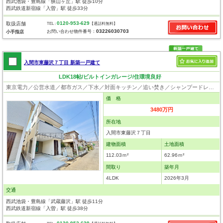
西武池袋・豊島線「狭山ヶ丘」駅 徒歩10分
西武鉄道新宿線「入曽」駅 徒歩33分
0120-953-629
取扱店舗
TEL :
【通話料無料】
03226030703
お問い合わせ物件番号：
小手指店
入間市東藤沢７丁目 新築一戸建て
LDK18帖/ビルトインガレージ/住環境良好
東京電力／公営水道／都市ガス／下水／対面キッチン／追い焚き／シャンプードレッサー／浴室換気乾燥機／ウォシュレット／システムキッチン／浄水器／フローリング／クローゼット／バリアフリー／設計住宅性能評価付／建設住宅性能評価付／フラット35適合証明書
価 格
3480万円
所在地
入間市東藤沢７丁目
建物面積
土地面積
112.03ｍ²
62.96ｍ²
間取り
築年月
4LDK
2026年3月
交通
西武池袋・豊島線「武蔵藤沢」駅 徒歩11分
西武鉄道新宿線「入曽」駅 徒歩38分