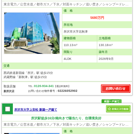
東京電力／公営水道／都市ガス／下水／対面キッチン／追い焚き／シャンプードレッサー／浴室換気乾燥機／ウォシュレット／システムキッチン／浄水器／床下収納／ウォークインクローゼット／フローリング／クローゼット／フラット35適合証明書
価 格
5680万円
所在地
所沢市大字北秋津
建物面積
土地面積
110.13ｍ²
130.18ｍ²
間取り
築年月
4LDK
2026年9月
交通
西武鉄道新宿線「所沢」駅 徒歩15分
武蔵野線「新秋津」駅 徒歩15分
0120-934-341
取扱店舗
TEL :
【通話料無料】
02226052902
お問い合わせ物件番号：
新所沢店
所沢市大字上安松 新築一戸建て
所沢駅徒歩16分/南向きで陽当たり、住環境良好
東京電力／公営水道／都市ガス／下水／対面キッチン／追い焚き／シャンプードレッサー／浴室換気乾燥機／ウォシュレット／システムキッチン／浄水器／床下収納／フローリング／クローゼット／バリアフリー／住宅性能評価付き／設計住宅性能評価付／建設住宅性能評価付／フラット35適合証明書／長期優良住宅
価 格