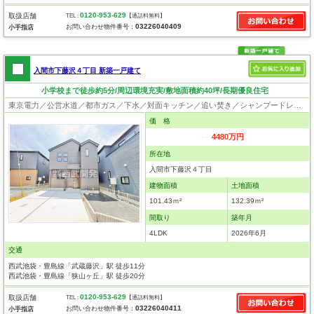
0120-953-629
取扱店舗
TEL :
【通話料無料】
03226040409
お問い合わせ物件番号：
小手指店
入間市下藤沢４丁目 新築一戸建て
小学校まで徒歩約5分/周辺環境充実/敷地面積約40坪/長期優良住宅
東京電力／公営水道／都市ガス／下水／対面キッチン／追い焚き／シャンプードレッサー／浴室換気乾燥機／ウォシュレット／システムキッチン／浄水器／床下収納／フローリング／クローゼット／バリアフリー／住宅性能評価付き／設計住宅性能評価付／建設住宅性能評価付／フラット35適合証明書／長期優良住宅
価 格
4480万円
所在地
入間市下藤沢４丁目
建物面積
土地面積
101.43ｍ²
132.39ｍ²
間取り
築年月
4LDK
2026年6月
交通
西武池袋・豊島線「武蔵藤沢」駅 徒歩11分
西武池袋・豊島線「狭山ヶ丘」駅 徒歩20分
0120-953-629
取扱店舗
TEL :
【通話料無料】
03226040411
お問い合わせ物件番号：
小手指店