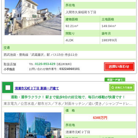
所在地
入間市久保稲荷５丁目
建物面積
土地面積
92.21ｍ²
149.04ｍ²
間取り
築年月
4LDK
1983年9月
交通
西武池袋・豊島線「武蔵藤沢」駅 バス15分 停歩11分
0120-953-629
取扱店舗
TEL :
【通話料無料】
03224060101
お問い合わせ物件番号：
小手指店
清瀬市元町２丁目 新築一戸建て
通勤・通学ラクラク！ 駅まで徒歩9分の好立地で、毎日の移動が快適です！
東京電力／公営水道／都市ガス／下水／対面キッチン／追い焚き／シャンプードレッサー／浴室換気乾燥機／ウォシュレット／システムキッチン／食器洗浄乾燥器／浄水器／床下収納／ウォークインクローゼット／フローリング／床暖房／クローゼット／フラット35適合証明書
価 格
6349万円
所在地
清瀬市元町２丁目