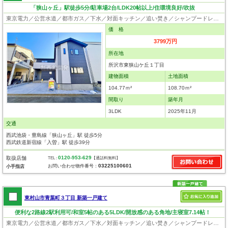
「狭山ヶ丘」駅徒歩5分/駐車場2台/LDK20帖以上/住環境良好/吹抜
東京電力／公営水道／都市ガス／下水／対面キッチン／追い焚き／シャンプードレッサー／浴室換気乾燥機／ウォシュレット／システムキッチン／食器洗浄乾燥器／浄水器／床下収納／ウォークインクローゼット／フローリング／クローゼット／フラット35適合証明書
価 格
3799万円
所在地
所沢市東狭山ケ丘１丁目
建物面積
土地面積
104.77ｍ²
108.70ｍ²
間取り
築年月
3LDK
2025年11月
交通
西武池袋・豊島線「狭山ヶ丘」駅 徒歩5分
西武鉄道新宿線「入曽」駅 徒歩39分
0120-953-629
取扱店舗
TEL :
【通話料無料】
03225100601
お問い合わせ物件番号：
小手指店
東村山市青葉町３丁目 新築一戸建て
便利な2路線2駅利用可/和室5帖のある5LDK/開放感のある角地/主寝室7.14帖！
東京電力／公営水道／都市ガス／下水／対面キッチン／追い焚き／シャンプードレッサー／浴室換気乾燥機／ウォシュレット／システムキッチン／浄水器／床下収納／フローリング／クローゼット／制震構造／耐震構造／太陽光発電システム／設計住宅性能評価付／建設住宅性能評価付／フラット35適合証明書／長期優良住宅