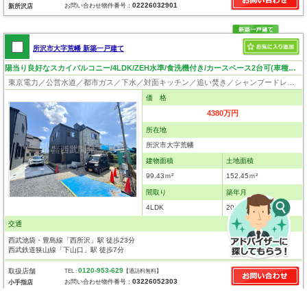
02226032901
お問い合わせ物件番号：
新所沢店
所沢市大字荒幡 新築一戸建て
陽当り良好なスカイバルコニー/4LDK/ZEH水準/食洗機付き/カースペース2台可(車種による）
東京電力／公営水道／都市ガス／下水／対面キッチン／追い焚き／シャンプードレッサー／浴室換気乾燥機／ウォシュレット／システムキッチン／食器洗浄乾燥器／浄水器／床下収納／フローリング／クローゼット／バリアフリー／フラット35適合証明書
価 格
4380万円
所在地
所沢市大字荒幡
建物面積
土地面積
99.43ｍ²
152.45ｍ²
間取り
築年月
4LDK
2026年8月
交通
西武池袋・豊島線「西所沢」駅 徒歩23分
西武鉄道狭山線「下山口」駅 徒歩7分
0120-953-629
取扱店舗
TEL :
【通話料無料】
03226052303
お問い合わせ物件番号：
小手指店