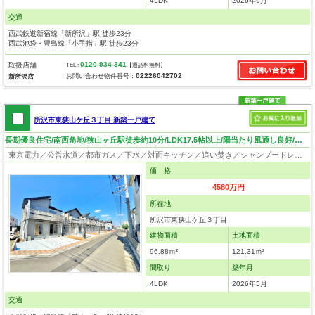
4LDK
2026年9月
交通
西武鉄道新宿線「新所沢」駅 徒歩23分
西武池袋・豊島線「小手指」駅 徒歩23分
0120-934-341
取扱店舗
TEL :
【通話料無料】
02226042702
お問い合わせ物件番号：
新所沢店
所沢市東狭山ケ丘３丁目 新築一戸建て
長期優良住宅/南西角地/狭山ヶ丘駅徒歩約10分/LDK17.5帖以上/陽当たり風通し良好/駐車場2台（車種による）
東京電力／公営水道／都市ガス／下水／対面キッチン／追い焚き／シャンプードレッサー／浴室換気乾燥機／ウォシュレット／システムキッチン／食器洗浄乾燥器／浄水器／床下収納／フローリング／クローゼット／バリアフリー／住宅性能評価付き／設計住宅性能評価付／建設住宅性能評価付／フラット35適合証明書／長期優良住宅
価 格
4580万円
所在地
所沢市東狭山ケ丘３丁目
建物面積
土地面積
96.88ｍ²
121.31ｍ²
間取り
築年月
4LDK
2026年5月
交通