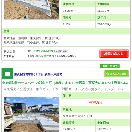
建物面積
土地面積
85.29ｍ²
111.30ｍ²
間取り
築年月
3LDK
2026年9月
交通
西武池袋・豊島線「東久留米」駅 徒歩30分
西武鉄道新宿線「花小金井」駅 徒歩34分
0120-964-139
取扱店舗
TEL :
【通話料無料】
13226062006
お問い合わせ物件番号：
久米川店
東久留米市前沢１丁目 新築一戸建て
全4棟現場/カースペース並列2台可（車種による）/全居室二面採光の4LDK/主寝室6.37帖
東京電力／公営水道／都市ガス／下水／対面キッチン／追い焚き／シャンプードレッサー／浴室換気乾燥機／ウォシュレット／システムキッチン／食器洗浄乾燥器／浄水器／床下収納／フローリング／クローゼット／耐震構造／太陽光発電システム／設計住宅性能評価付／建設住宅性能評価付／フラット35適合証明書／長期優良住宅
価 格
4790万円
所在地
東久留米市前沢１丁目
建物面積
土地面積
89.02ｍ²
112.28ｍ²