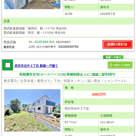
間取り
築年月
3LDK
2026年7月
交通
西武鉄道新宿線「新所沢」駅 バス7分 停歩3分
西武鉄道新宿線「所沢」駅 バス15分 停歩3分
0120-934-341
取扱店舗
TEL :
【通話料無料】
02226030702
お問い合わせ物件番号：
新所沢店
所沢市北中３丁目 新築一戸建て
長期優良住宅/カースペース2台(車種制限あり)/二路線二駅利用可
東京電力／公営水道／都市ガス／下水／対面キッチン／追い焚き／シャンプードレッサー／浴室換気乾燥機／ウォシュレット／システムキッチン／浄水器／ウォークインクローゼット／フローリング／クローゼット／住宅性能評価付き／設計住宅性能評価付／建設住宅性能評価付／フラット35適合証明書／長期優良住宅
価 格
3080万円
所在地
所沢市北中３丁目
建物面積
土地面積
87.77ｍ²
121.86ｍ²
間取り
築年月