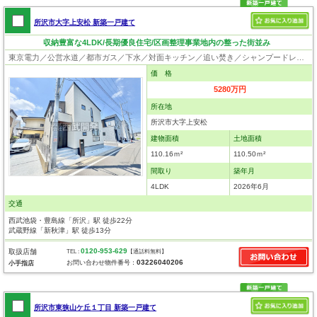
所沢市大字上安松 新築一戸建て
収納豊富な4LDK/長期優良住宅/区画整理事業地内の整った街並み
東京電力／公営水道／都市ガス／下水／対面キッチン／追い焚き／シャンプードレッサー／浴室換気乾燥機／ウォシュレット／システムキッチン／浄水器／床下収納／ウォークインクローゼット／フローリング／クローゼット／バリアフリー／住宅性能評価付き／設計住宅性能評価付／建設住宅性能評価付／フラット35適合証明書／長期優良住宅
価 格
5280万円
所在地
所沢市大字上安松
建物面積
土地面積
110.16ｍ²
110.50ｍ²
間取り
築年月
4LDK
2026年6月
交通
西武池袋・豊島線「所沢」駅 徒歩22分
武蔵野線「新秋津」駅 徒歩13分
0120-953-629
取扱店舗
TEL :
【通話料無料】
03226040206
お問い合わせ物件番号：
小手指店
所沢市東狭山ケ丘１丁目 新築一戸建て