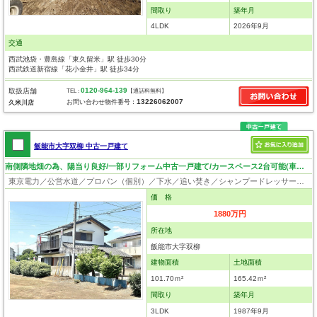
間取り
築年月
4LDK
2026年9月
交通
西武池袋・豊島線「東久留米」駅 徒歩30分
西武鉄道新宿線「花小金井」駅 徒歩34分
0120-964-139
取扱店舗
TEL :
【通話料無料】
13226062007
お問い合わせ物件番号：
久米川店
飯能市大字双柳 中古一戸建て
南側隣地畑の為、陽当り良好/一部リフォーム中古一戸建て/カースペース2台可能(車種制限有)/敷地約50坪
東京電力／公営水道／プロパン（個別）／下水／追い焚き／シャンプードレッサー／ウォシュレット／システムキッチン／床下収納／出窓／フローリング／クローゼット
価 格
1880万円
所在地
飯能市大字双柳
建物面積
土地面積
101.70ｍ²
165.42ｍ²
間取り
築年月
3LDK
1987年9月