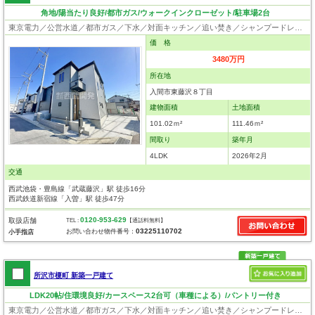
角地/陽当たり良好/都市ガス/ウォークインクローゼット/駐車場2台
東京電力／公営水道／都市ガス／下水／対面キッチン／追い焚き／シャンプードレッサー／浴室換気乾燥機／ウォシュレット／システムキッチン／浄水器／床下収納／ウォークインクローゼット／フローリング／クローゼット／バリアフリー／住宅性能評価付き／設計住宅性能評価付／建設住宅性能評価付／フラット35適合証明書／長期優良住宅
価 格
3480万円
所在地
入間市東藤沢８丁目
建物面積
土地面積
101.02ｍ²
111.46ｍ²
間取り
築年月
4LDK
2026年2月
交通
西武池袋・豊島線「武蔵藤沢」駅 徒歩16分
西武鉄道新宿線「入曽」駅 徒歩47分
0120-953-629
取扱店舗
TEL :
【通話料無料】
03225110702
お問い合わせ物件番号：
小手指店
所沢市榎町 新築一戸建て
LDK20帖/住環境良好/カースペース2台可（車種による）/パントリー付き
東京電力／公営水道／都市ガス／下水／対面キッチン／追い焚き／シャンプードレッサー／浴室換気乾燥機／ウォシュレット／システムキッチン／食器洗浄乾燥器／浄水器／ウォークインクローゼット／フローリング／床暖房／クローゼット／フラット35適合証明書